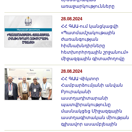
Լուսանկարներ
առաջարկությունները
Տեսադարան
28.08.2024
Վեբ ռեսուրսներ
ՀՀ ԳԱԱ-ում կանցկացվի
Այլ ակադեմիաներ
«Պատմամշակութային
«Գիտություն» թերթ
ժառանգության
հիմնախնդիրները
«Գիտության աշխարհում»
հետխորհրդային շրջանում»
հանդես
միջազգային գիտաժողովը
Հրապարակումներ
28.08.2024
մամուլում
ՀՀ ԳԱԱ Վիկտոր
Ազդեր
Համբարձումյանի անվան
Հոբելյաններ
Բյուրականի
աստղադիտարանի
Համալսարաններ
պատվիրակությունը
Նորություններ
մասնակցեց Միջազգային
աստղագիտական միության
Գիտական արդյունքներ
գլխավոր ասամբլեային
Սփյուռքի գիտնականները