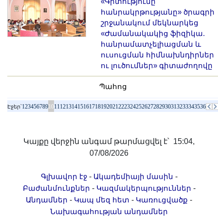
«Գիտությունը՝
հանրակրթությանը» ծրագրի
շրջանակում մեկնարկեց
«Ժամանակակից ֆիզիկա.
հանրամատչելիացման և
ուսուցման հիմնախնդիրներ
ու լուծումներ» գիտաժողովը
Պահոց
1
2
3
4
5
6
7
8
9
10
11
12
13
14
15
16
17
18
19
20
21
22
23
24
25
26
27
28
29
30
31
32
33
34
35
36
Էջեր՝
Կայքը վերջին անգամ թարմացվել է՝ 15:04,
07/08/2026
-
-
Գլխավոր էջ
Ակադեմիայի մասին
-
-
Բաժանմունքներ
Կազմակերպություններ
-
-
-
Անդամներ
Կապ մեզ հետ
Կառուցվածք
Նախագահության անդամներ