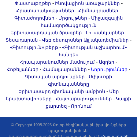
-
-
Փաստաթղթեր
Ինովացիոն առաջարկներ
-
-
Հրատարակություններ
Հիմնադրամներ
-
-
Գիտաժողովներ
Մրցույթներ
Միջազգային
համագործակցություն
-
-
Երիտասարդական ծրագրեր
Լուսանկարներ
-
-
Տեսադարան
Վեբ ռեսուրսներ
Այլ ակադեմիաներ
-
«Գիտություն» թերթ
«Գիտության աշխարհում»
հանդես
-
-
Հրապարակումներ մամուլում
Ազդեր
-
-
-
Հոբելյաններ
Համալսարաններ
Նորություններ
-
Գիտական արդյունքներ
Սփյուռքի
գիտնականները
-
Երիտասարդ գիտնականի ամբիոն
Մեր
-
-
երախտավորները
Հայտարարություններ
Կայքի
-
քարտեզ
Որոնում
© Copyright 1998-2026 Բոլոր հեղինակային իրավունքները
պաշտպանված են:
Կայքը պատրաստված է և սպասարկվում է
Հայաստանի