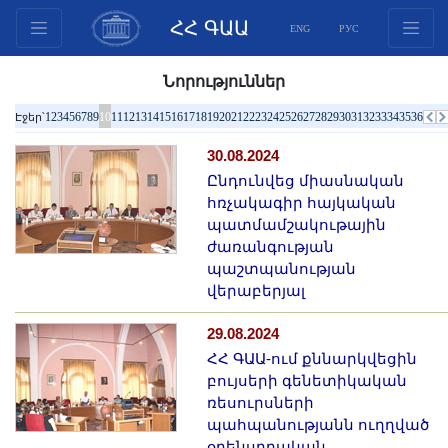
ՀՀ ԳԱԱ
ENG
РУС
Կառուցվածք
Նորություններ
Նախագահության
1
2
3
4
5
6
7
8
9
10
11
12
13
14
15
16
17
18
19
20
21
22
23
24
25
26
27
28
29
30
31
32
33
34
35
36
Էջեր՝
անդամներ
30.08.2024
Փաստաթղթեր
Ընդունվեց միասնական
Ինովացիոն առաջարկներ
հռչակագիր հայկական
Հրատարակություններ
պատմամշակութային
ժառանգության
Հիմնադրամներ
պաշտպանության
Գիտաժողովներ
վերաբերյալ
Մրցույթներ
29.08.2024
Միջազգային
ՀՀ ԳԱԱ-ում քննարկվեցին
համագործակցություն
բույսերի գենետիկական
Երիտասարդական
ռեսուրսների
պահպանությանն ուղղված
ծրագրեր
օրենսդրական