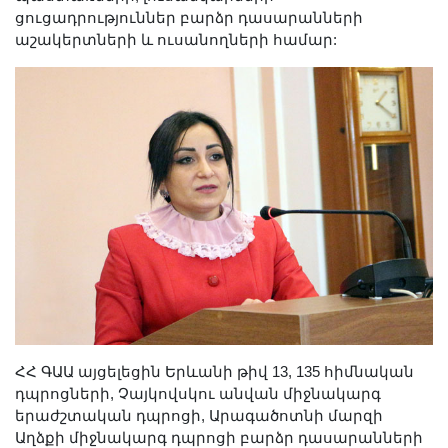
Լուսանկարներ
ցուցադրություններ բարձր դասարանների
աշակերտների և ուսանողների համար:
Տեսադարան
Վեբ ռեսուրսներ
Այլ ակադեմիաներ
«Գիտություն» թերթ
«Գիտության աշխարհում»
հանդես
Հրապարակումներ
մամուլում
Ազդեր
Հոբելյաններ
Համալսարաններ
Նորություններ
ՀՀ ԳԱԱ այցելեցին Երևանի թիվ 13, 135 հիմնական
դպրոցների, Չայկովսկու անվան միջնակարգ
Գիտական արդյունքներ
երաժշտական դպրոցի, Արագածոտնի մարզի
Սփյուռքի գիտնականները
Աղձքի միջնակարգ դպրոցի բարձր դասարանների