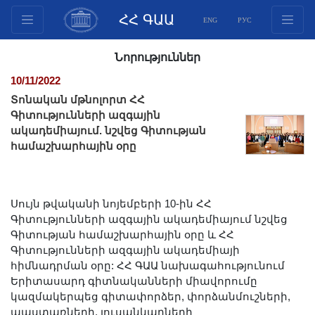
ՀՀ ԳԱԱ
ENG
РУС
Կառուցվածք
Նորություններ
Նախագահության
10/11/2022
անդամներ
Տոնական մթնոլորտ ՀՀ
Փաստաթղթեր
Գիտությունների ազգային
ակադեմիայում. նշվեց Գիտության
Ինովացիոն առաջարկներ
համաշխարհային օրը
Հրատարակություններ
Հիմնադրամներ
Գիտաժողովներ
Սույն թվականի նոյեմբերի 10-ին ՀՀ
Մրցույթներ
Գիտությունների ազգային ակադեմիայում նշվեց
Գիտության համաշխարհային օրը և ՀՀ
Միջազգային
Գիտությունների ազգային ակադեմիայի
համագործակցություն
հիմնադրման օրը: ՀՀ ԳԱԱ նախագահությունում
Երիտասարդական
Երիտասարդ գիտնականների միավորումը
կազմակերպեց գիտափորձեր, փորձանմուշների,
ծրագրեր
պաստառների, լուսանկարների