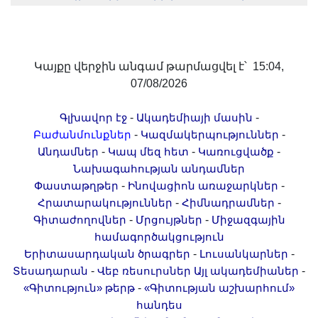
Լուսանկարներ
Տեսադարան
Վեբ ռեսուրսներ
Կայքը վերջին անգամ թարմացվել է՝ 15:04,
Այլ ակադեմիաներ
07/08/2026
«Գիտություն» թերթ
«Գիտության աշխարհում»
-
-
Գլխավոր էջ
Ակադեմիայի մասին
-
-
Բաժանմունքներ
Կազմակերպություններ
հանդես
-
-
-
Անդամներ
Կապ մեզ հետ
Կառուցվածք
Հրապարակումներ
Նախագահության անդամներ
մամուլում
-
-
Փաստաթղթեր
Ինովացիոն առաջարկներ
Ազդեր
-
-
Հրատարակություններ
Հիմնադրամներ
-
-
Գիտաժողովներ
Մրցույթներ
Միջազգային
Հոբելյաններ
համագործակցություն
Համալսարաններ
-
-
Երիտասարդական ծրագրեր
Լուսանկարներ
Նորություններ
-
-
Տեսադարան
Վեբ ռեսուրսներ
Այլ ակադեմիաներ
Գիտական արդյունքներ
-
«Գիտություն» թերթ
«Գիտության աշխարհում»
հանդես
Սփյուռքի գիտնականները