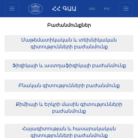
ՀՀ ԳԱԱ
ENG
РУС
Կառուցվածք
Բաժանմունքներ
Նախագահության
անդամներ
Մաթեմատիկական և տեխնիկական
գիտությունների բաժանմունք
Փաստաթղթեր
Ինովացիոն առաջարկներ
Ֆիզիկայի և աստղաֆիզիկայի բաժանմունք
Հրատարակություններ
Հիմնադրամներ
Բնական գիտությունների բաժանմունք
Գիտաժողովներ
Մրցույթներ
Քիմիայի և Երկրի մասին գիտությունների
Միջազգային
բաժանմունք
համագործակցություն
Երիտասարդական
Հայագիտության և հասարակական
ծրագրեր
գիտությունների բաժանմունք