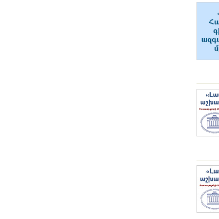
Երիտասարդ գիտնականի
ամբիոն
Մեր երախտավորները
Հայտարարություններ
Կայքի քարտեզ
Որոնում