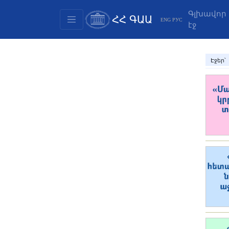
Գլխավոր
ՀՀ ԳԱԱ
ENG
РУС
էջ
Կառուցվածք
Նախագահության
Էջեր՝
անդամներ
Փաստաթղթեր
Ինովացիոն առաջարկներ
Հրատարակություններ
Հիմնադրամներ
Գիտաժողովներ
Մրցույթներ
Միջազգային
համագործակցություն
Երիտասարդական
ծրագրեր