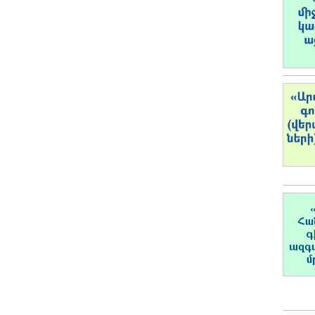
Լուսանկարներ
Տեսադարան
Վեբ ռեսուրսներ
Այլ ակադեմիաներ
«Գիտություն» թերթ
«Գիտության աշխարհում»
հանդես
Հրապարակումներ
մամուլում
Ազդեր
Հոբելյաններ
Համալսարաններ
Նորություններ
Գիտական արդյունքներ
Սփյուռքի գիտնականները