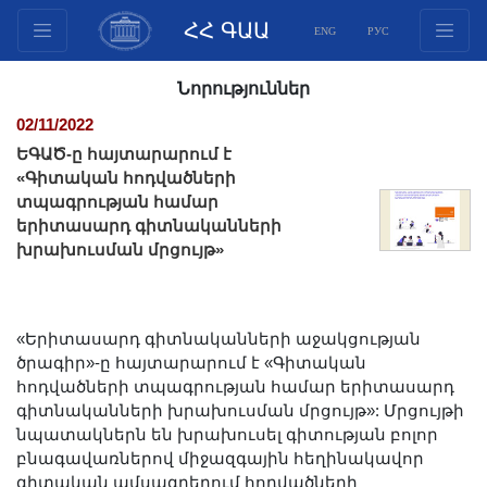
ՀՀ ԳԱԱ
ENG
РУС
Կառուցվածք
Նորություններ
Նախագահության
02/11/2022
անդամներ
ԵԳԱԾ-ը հայտարարում է
Փաստաթղթեր
«Գիտական հոդվածների
տպագրության համար
Ինովացիոն առաջարկներ
երիտասարդ գիտնականների
Հրատարակություններ
խրախուսման մրցույթ»
Հիմնադրամներ
Գիտաժողովներ
Մրցույթներ
«Երիտասարդ գիտնականների աջակցության
ծրագիր»-ը հայտարարում է «Գիտական
Միջազգային
հոդվածների տպագրության համար երիտասարդ
համագործակցություն
գիտնականների խրախուսման մրցույթ»: Մրցույթի
Երիտասարդական
նպատակներն են խրախուսել գիտության բոլոր
բնագավառներով միջազգային հեղինակավոր
ծրագրեր
գիտական ամսագրերում հոդվածների