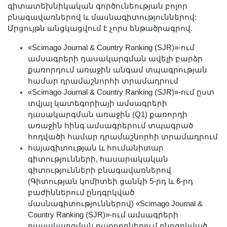
գիտատեխնիկական գործունեության բոլոր
Երիտասարդ գիտնականի
բնագավառներով և մասնագիտություններով:
ամբիոն
Մրցույթն անցկացվում է չորս ենթածրագրով.
Մեր երախտավորները
«Scimago Journal & Country Ranking (SJR)»-ում
Հայտարարություններ
ամսագրերի դասակարգման ավելի բարձր
Կայքի քարտեզ
քառորդում առաջին անգամ տպագրության
համար դրամաշնորհի տրամադրում
Որոնում
«Scimago Journal & Country Ranking (SJR)»-ում ըստ
տվյալ կատեգորիայի ամսագրերի
դասակարգման առաջին (Q1) քառորդի
առաջին հինգ ամսագրերում տպագրած
հոդվածի համար դրամաշնորհի տրամադրում
հայագիտության և հումանիտար
գիտությունների, հասարակական
գիտությունների բնագավառներով
(Գիտության կոմիտեի ցանկի 5-րդ և 6-րդ
բաժիններում ընդգրկված
մասնագիտություններով) «Scimago Journal &
Country Ranking (SJR)»-ում ամսագրերի
դասակարգման քառորդներում ընդգրկված