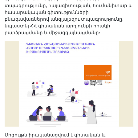
Լուսանկարներ
տպագրությունը, հայագիտության, հումանիտար և
հասարակական գիտությունների
Տեսադարան
բնագավառներով անգլալեզու տպագրությունը,
Վեբ ռեսուրսներ
նպաստել ՀՀ գիտական արդյունքի որակի
Այլ ակադեմիաներ
բարձրացմանը և միջազգայնացմանը։
«Գիտություն» թերթ
«Գիտության աշխարհում»
հանդես
Հրապարակումներ
մամուլում
Ազդեր
Հոբելյաններ
Համալսարաններ
Նորություններ
Գիտական արդյունքներ
Սփյուռքի գիտնականները
Մրցույթն իրականացվում է գիտական և