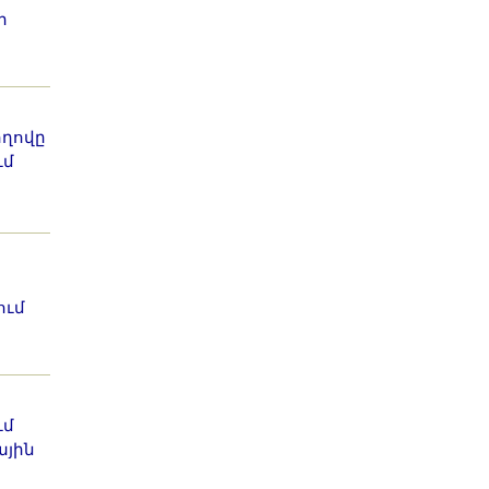
ի
ողովը
ւմ
ում
ւմ
ային