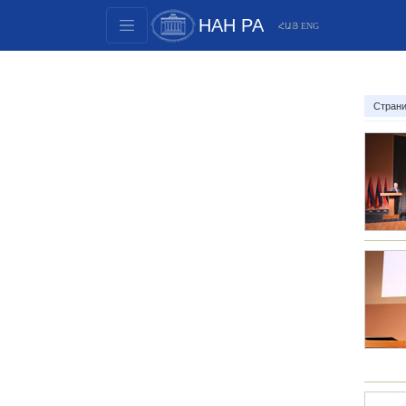
НАН РА
ՀԱՅ
ENG
Структура
Члены президиума
Страни
Документы
Инновационные предложения
Публикации
Фонды
Конференции
Конкурсы
Международное сотрудничество
Молодежные программы
Фотогалерея
Видеогалерея
Веб ресурсы