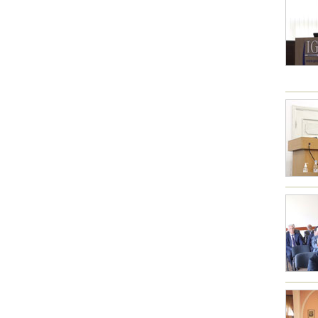
Другие академии
Газета "Гитутюн"
Журнал "В мире науки"
Публикации в прессе
Анонсы
Юбилеи
Университеты
Новости
Научные результаты
Ученые диаспоры
Трибуна молодого ученого
Наши заслуженные деятели
Объявления
Карта сайта
Поиск