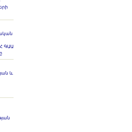
ն
երի
իական
Հ ԳԱԱ
ը
յան և
թյան