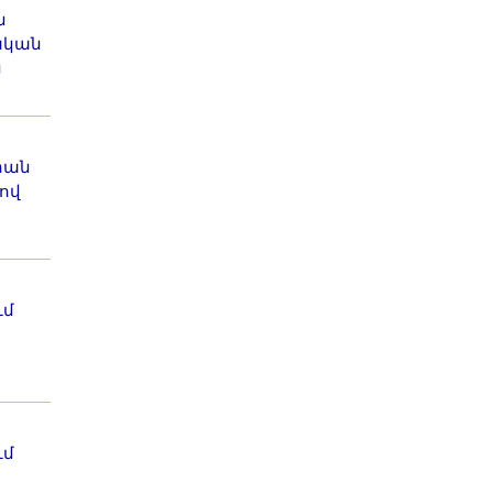
ն
ական
ն
իան
ով
ւմ
ւմ