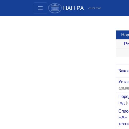
НАН РА
ՀԱՅ
ENG
Структура
Члены президиума
Нор
Документы
Ре
Инновационные предложения
Публикации
Фонды
Зако
Конференции
Конкурсы
Уста
армя
Международное сотрудничество
Поря
Молодежные программы
год
(
Фотогалерея
Спис
Видеогалерея
НАН 
техн
Веб ресурсы