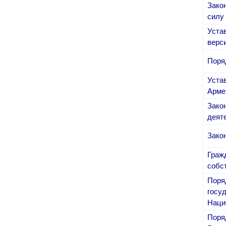
Зако
Другие академии
силу 
Газета "Гитутюн"
Уста
Журнал "В мире науки"
верс
Публикации в прессе
Поря
Анонсы
Уста
Юбилеи
Арме
Университеты
Зако
Новости
деят
Научные результаты
Зако
Ученые диаспоры
Граж
Трибуна молодого ученого
собс
Наши заслуженные деятели
Поря
Объявления
госу
Наци
Карта сайта
Поря
Поиск