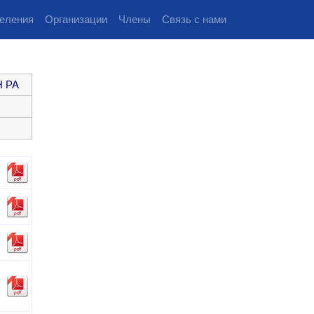
еления
Организации
Члены
Связь с нами
Н РА