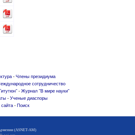
-
ктура
Члены президиума
еждународное сотрудничество
-
Гитутюн"
Журнал "В мире науки"
-
аты
Ученые диаспоры
-
 сайта
Поиск
 Армении (ASNET-AM)