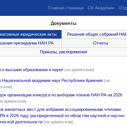
Главная страница
Об Академии
Отд
Документы
мативные юридические акты
Решения общих собраний НА
шения президиума НАН РА
Отчеты
Приказы, распоряжения
н о высшем образовании и науке
(на армянском)
в Национальной академии наук Республики Армения
(на
нском)
док организации конкурса по выборам членов НАН РА на 2026
на армянском)
ок вакантных мест для избрания ассоциированными членами
РА в 2026 году, распределенный по областям научной и научно-
ической деятельности
(на армянском)