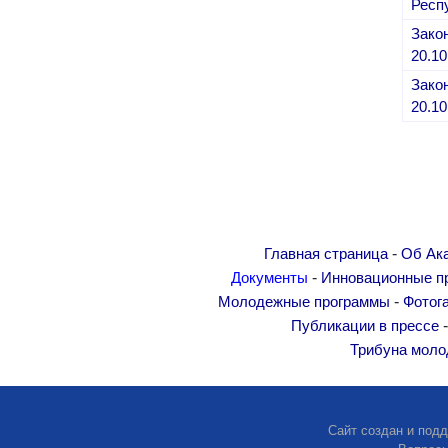
Респ
Зако
20.10
Закон
20.10
-
Главная страница
Об Ак
-
Документы
Инновационные п
-
Молодежные программы
Фотог
Публикации в прессе
Трибуна моло
Сайт создан и под