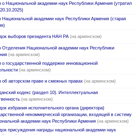
н о Национальной академии наук Республики Армения (утратил
20.10.2025)
в Национальной академии наук Республики Армения (старая
ия)
док выборов президента НАН РА
(на армянском)
в Отделения Национальной академии наук Республики
ния
(на армянском)
н о государственной поддержке инновационной
ельности
(на армянском)
н об авторском праве и смежных правах
(на армянском)
данский кодекс (раздел 10). Интеллектуальная
твенность
(на армянском)
док избрания исполнительного органа (директора)
дарственной некоммерческой организации, входящей в систему
ональной академии наук Республики Армения
(на армянском)
док присуждения награды национальной академии наук