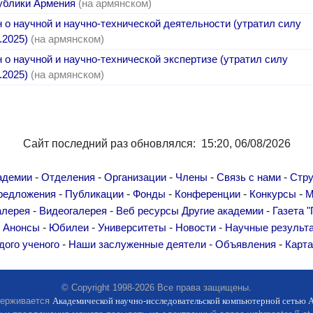
ублики Армения
(на армянском)
н о научной и научно-технической деятельности (утратил силу
.2025)
(на армянском)
 о научной и научно-технической экспертизе (утратил силу
.2025)
(на армянском)
Сайт последний раз обновлялся: 15:20, 06/08/2026
-
-
-
-
-
адемии
Отделения
Организации
Члены
Связь с нами
Стру
-
-
-
-
-
редложения
Публикации
Фонды
Конференции
Конкурсы
М
-
-
-
алерея
Видеогалерея
Веб ресурсы
Другие академии
Газета "
-
-
-
-
-
Анонсы
Юбилеи
Университеты
Новости
Научные результ
-
-
-
дого ученого
Наши заслуженные деятели
Объявления
Карта
© Copyright 1998-2026 Все права защищены.
держивается
Академической научно-исследовательской компьютерной сетью