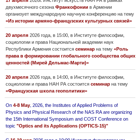
17 апреля
2026г. Институт искусств НАН РА в рамках
Другие академии
двухмесячного сезона
Франкофонии
в Армении
Газета "Гитутюн"
организует международную научную конференцию на тему
«Из истории
армяно-французских
культурных связей»
Журнал "В мире науки"
Публикации в прессе
20 апреля
2026 года, в 15:00, в Институте философии,
Анонсы
социологии и права Национальной академии наук
Республики Армения состоится
семинар
на тему
«Роль
Юбилеи
права в формировании глобального сообщества общих
Университеты
ценностей (Мирей Дельмас-Марти)»
Новости
20 апреля
2026 года, в 14:00, в Институте философии,
Научные результаты
социологии и права НАН РА состоится
семинар
на тему
Ученые диаспоры
«Французская школа геополитики»
Трибуна молодого ученого
On
4-8 May
, 2026, the Institutes of Applied Problems of
Наши заслуженные деятели
Physics and Physical Research of the NAS RA are organizing
Объявления
the 15th International Symposium and COST Conference on
Карта сайта
topic
"Optics and its Applications (OPTICS-15)"
Поиск