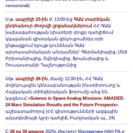
технологий)
Ս.թ.
ապրիլի 23-ին
ժ. 13:00-ից
ԳԱԱ տարեկան
ընդհանուր ժողովի շրջանակներում
ՀՀ ԳԱԱ
նախագահության նիստերի փոքր դահլիճում
կկայանան գիտական զեկուցումներ,որի
ընթացքում ելույթ կունենան ԳԱԱ
արտասահմանյան անդամներ՝ Գերմանիայից, Մեծ
Բրիտանիայից, Շվեդիայից, Ֆրանսիայից և
Ռուսաստանի Դաշնությունից
Ս/թ.
ապրիլի 26-ին
, ժամը 12.00-ին, ՀՀ ԳԱԱ
մոլեկուլային կենսաբանության ինստիտուտը և
Հայկական տիեզերական ֆորումը անց են
կացնում
«Science in Space Analog Missions: AMADEE-
24 Mars Simulation Results and the Future Prospects»
աշխատաժողով (ՀՀ գիտությունների ազգային
ակադեմիայի կլոր դահլիճ, Բաղրամյան պ., 24)
С
28 по 30 апреля
2025г. Институт Математики НАН РА и