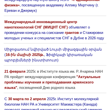
физика»
, посвященную академику Алпику Мкртчяну (г.
Ереван и Джермук)
Международный инновационный центр
нанотехнологий СНГ (МИЦНТ СНГ)
объявляет о
проведении конкурса на соиcкание
грантов
и Стажировки
молодых ученых и специалистов СНГ в Дубне в 2026 году
Միջոցառում նվիրված Լույսի միջազգային օրվան
(
16-ին մայիսի 2025թ․
, Ֆիզիկայի կիրառական
պրոբլեմների ինստիտուտ)
21 февраля
2025г. в Институте языка им. Р. Ачаряна НАН
РА пройдет международная конференция
"Актуальные
проблемы изучения и преподавания армянского
языка"
, посвященной Дню родного языка
С
30 марта по 2 апреля
2025г. Институт молекулярной
биологии НАН РА и Университет Макмастера (Канада)
проводят передовой научно-исследовательский семинар