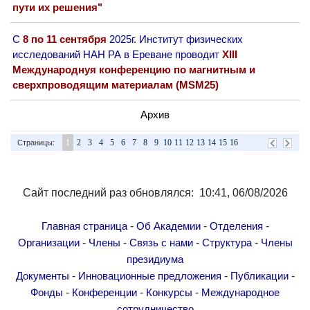
пути их решения"
С
8 по 11 сентября
2025г. Институт физических
исследований НАН РА в Ереване проводит
XIII
Международнуя конференцию по магнитным и
сверхпроводящим материалам (MSM25)
Архив
1
2
3
4
5
6
7
8
9
10
11
12
13
14
15
16
Страницы:
Сайт последний раз обновлялся: 10:41, 06/08/2026
-
-
-
Главная страница
Об Академии
Отделения
-
-
-
-
Организации
Члены
Связь с нами
Структура
Члены
президиума
-
-
-
Документы
Инновационные предложения
Публикации
-
-
-
Фонды
Конференции
Конкурсы
Международное
сотрудничество