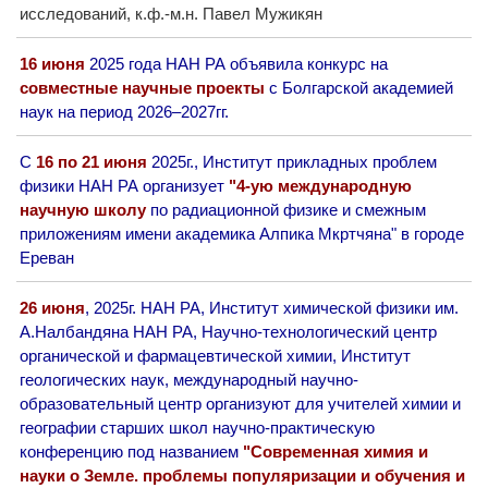
исследований, к.ф.-м.н. Павел Мужикян
16 июня
2025 года НАН РА объявила конкурс на
совместные научные проекты
с Болгарской академией
наук на период 2026–2027гг.
С
16 по 21 июня
2025г., Институт прикладных проблем
физики НАН РА организует
"4-ую международную
научную школу
по радиационной физике и смежным
приложениям имени академика Алпика Мкртчяна" в городе
Ереван
26 июня
, 2025г. НАН РА, Институт химической физики им.
А.Налбандяна НАН РА, Научно-технологический центр
органической и фармацевтической химии, Институт
геологических наук, международный научно-
образовательный центр организуют для учителей химии и
географии старших школ научно-практическую
конференцию под названием
"Современная химия и
науки о Земле. проблемы популяризации и обучения и