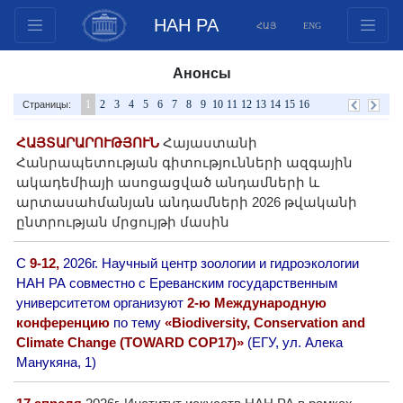
НАН РА
ՀԱՅ
ENG
Структура
Анонсы
Члены президиума
1
2
3
4
5
6
7
8
9
10
11
12
13
14
15
16
Страницы:
Документы
ՀԱՅՏԱՐԱՐՈՒԹՅՈՒՆ
Инновационные предложения
Հայաստանի
Հանրապետության գիտությունների ազգային
Публикации
ակադեմիայի ասոցացված անդամների և
Фонды
արտասահմանյան անդամների 2026 թվականի
ընտրության մրցույթի մասին
Конференции
Конкурсы
С
9-12,
2026г. Научный центр зоологии и гидроэкологии
Международное сотрудничество
НАН РА совместно с Ереванским государственным
университетом организуют
2-ю Международную
Молодежные программы
конференцию
по тему
«Biodiversity, Conservation and
Фотогалерея
Climate Change (TOWARD COP17)»
(ЕГУ, ул. Алека
Видеогалерея
Манукяна, 1)
Веб ресурсы