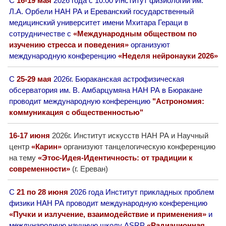
С
16-19 мая
2026 года с 10:00 Институт физиологии им.
Л.А. Орбели НАН РА и Ереванский государственный
медицинский университет имени Мхитара Гераци в
сотрудничестве с
«Международным обществом по
изучению стресса и поведения»
организуют
международную конференцию
«Неделя нейронауки 2026»
С
25-29 мая
2026г. Бюраканская астрофизическая
обсерватория им. В. Амбарцумяна НАН РА в Бюракане
проводит международную конференцию
"Aстрономия:
коммуникация с общественностью"
16-17 июня
2026г. Институт искусств НАН РА и Научный
центр
«Карин»
организуют танцелогическую конференцию
на тему
«Этос-Идея-Идентичность: от традиции к
современности»
(г. Ереван)
С
21 по 28 июня
2026 года Институт прикладных проблем
физики НАН РА проводит международную конференцию
«Пучки и излучение, взаимодействие и применения»
и
международную научную школу ASRP
«Радиационная