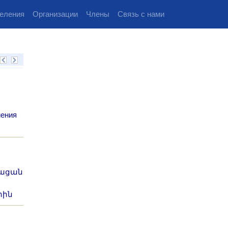
еления
Организации
Члены
Связь с нами
мения
թացան
րին