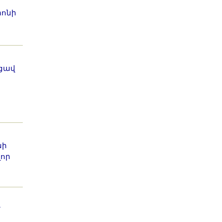
ոնի
ցավ
նի
լոր
մ