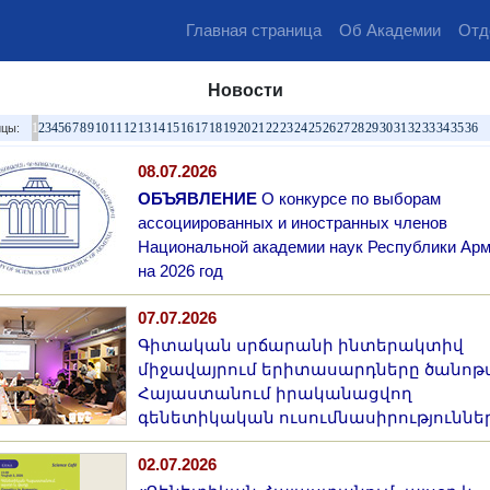
Главная страница
Об Академии
Отд
Новости
1
2
3
4
5
6
7
8
9
10
11
12
13
14
15
16
17
18
19
20
21
22
23
24
25
26
27
28
29
30
31
32
33
34
35
36
цы:
08.07.2026
ОБЪЯВЛЕНИЕ
О конкурсе по выборам
ассоциированных и иностранных членов
Национальной академии наук Республики Ар
на 2026 год
07.07.2026
Գիտական սրճարանի ինտերակտիվ
միջավայրում երիտասարդները ծանո
Հայաստանում իրականացվող
գենետիկական ուսումնասիրություննե
02.07.2026