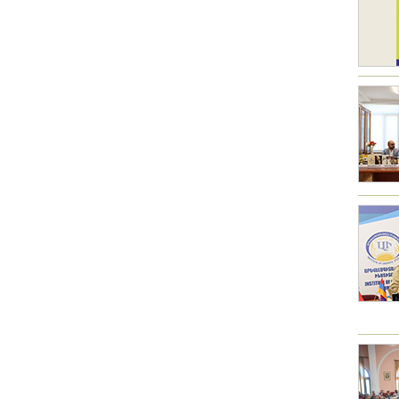
Другие академии
Газета "Гитутюн"
Журнал "В мире науки"
Публикации в прессе
Анонсы
Юбилеи
Университеты
Новости
Научные результаты
Ученые диаспоры
Трибуна молодого ученого
Наши заслуженные деятели
Объявления
Карта сайта
Поиск