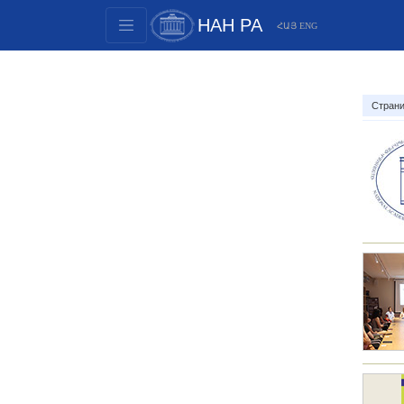
НАН РА
ՀԱՅ
ENG
Структура
Члены президиума
Страни
Документы
Инновационные предложения
Публикации
Фонды
Конференции
Конкурсы
Международное сотрудничество
Молодежные программы
Фотогалерея
Видеогалерея
Веб ресурсы