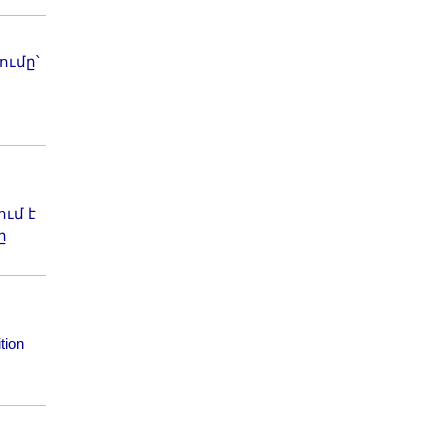
ւմը՝
ւմ է
ը
tion