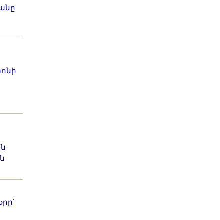
անը
ոնի
են
ն
րը՝