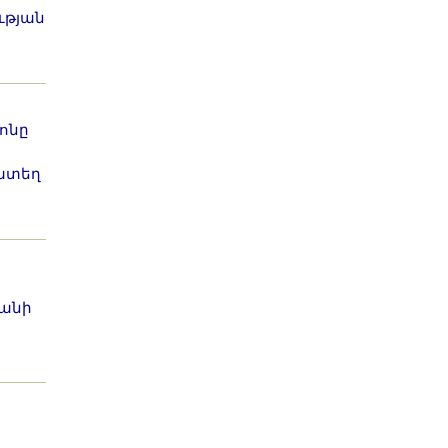
ւթյան
ոնը
ատեղ
յանի