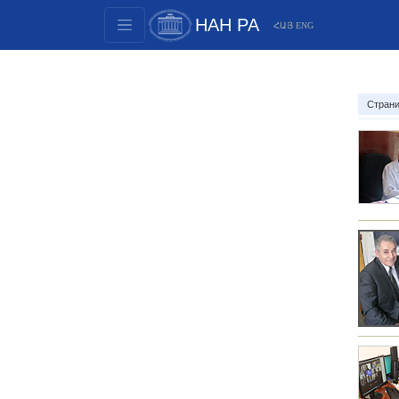
НАН РА
ՀԱՅ
ENG
Структура
Члены президиума
Страни
Документы
Инновационные предложения
Публикации
Фонды
Конференции
Конкурсы
Международное сотрудничество
Молодежные программы
Фотогалерея
Видеогалерея
Веб ресурсы