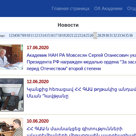
Главная страница
Об Академии
Отд
Новости
1
2
3
4
5
6
7
8
9
10
11
12
13
14
15
16
17
18
19
20
21
22
23
24
25
26
27
28
29
30
31
32
33
34
35
36
цы:
17.06.2020
Академик НАН РА Мовсесян Сергей Оганесович ук
Президента РФ награжден медалью ордена “За зас
перед Отечеством” второй степени
12.06.2020
Կյանքից հեռացավ ՀՀ ԳԱԱ թղթակից անդա
Սևան Դավթյանը
10.06.2020
ՀՀ ԳԱԱ-ն մասնակցեց գիտությունների
ակադեմիաների միջազգային ասոցիացիայ