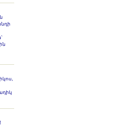
ն
րնդի
՝
ին
իկոս,
ադիկ
մ