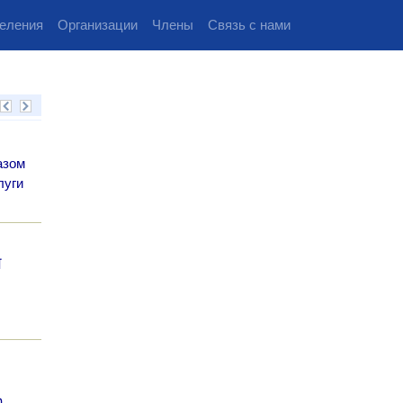
еления
Организации
Члены
Связь с нами
азом
луги
մ
ի