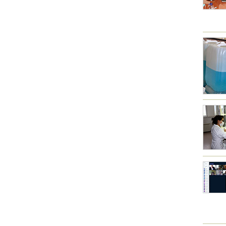
Другие академии
Газета "Гитутюн"
Журнал "В мире науки"
Публикации в прессе
Анонсы
Юбилеи
Университеты
Новости
Научные результаты
Ученые диаспоры
Трибуна молодого ученого
Наши заслуженные деятели
Объявления
Карта сайта
Поиск