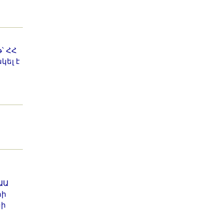
՝ ՀՀ
կել է
ԱԱ
տի
սի