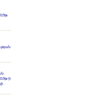
19թ.
ւթյան
ան
19թ-ի
քի