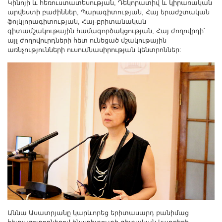
Կինոյի և հեռուստատեսության, Դեկորատիվ և կիրառական
Другие академии
արվեստի բաժիններ, Պարագիտության, Հայ երաժշտական
Газета "Гитутюн"
ֆոլկլորագիտության, Հայ-բրիտանական
գիտամշակութային համագործակցության, Հայ ժողովրդի՝
Журнал "В мире науки"
այլ ժողովուրդների հետ ունեցած մշակութային
առնչությունների ուսումնասիրության կենտրոններ:
Публикации в прессе
Анонсы
Юбилеи
Университеты
Новости
Научные результаты
Ученые диаспоры
Трибуна молодого ученого
Наши заслуженные деятели
Объявления
Карта сайта
Աննա Ասատրյանը կարևորեց երիտասարդ բանիմաց
Поиск