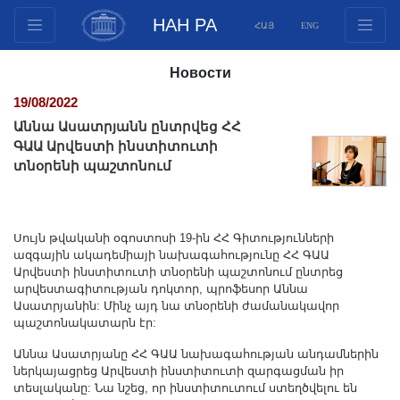
НАН РА
ՀԱՅ
ENG
Структура
Новости
Члены президиума
19/08/2022
Документы
Աննա Ասատրյանն ընտրվեց ՀՀ
Инновационные предложения
ԳԱԱ Արվեստի ինստիտուտի
տնօրենի պաշտոնում
Публикации
Фонды
Конференции
Սույն թվականի օգոստոսի 19-ին ՀՀ Գիտությունների
Конкурсы
ազգային ակադեմիայի նախագահությունը ՀՀ ԳԱԱ
Արվեստի ինստիտուտի տնօրենի պաշտոնում ընտրեց
Международное сотрудничество
արվեստագիտության դոկտոր, պրոֆեսոր Աննա
Молодежные программы
Ասատրյանին: Մինչ այդ նա տնօրենի ժամանակավոր
պաշտոնակատարն էր:
Фотогалерея
Աննա Ասատրյանը ՀՀ ԳԱԱ նախագահության անդամներին
Видеогалерея
ներկայացրեց Արվեստի ինստիտուտի զարգացման իր
Веб ресурсы
տեսլականը: Նա նշեց, որ ինստիտուտում ստեղծվելու են