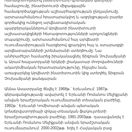
հետազոտողներով ինստիտուտի գիտական կադրերի
համալրումը, ինստիտուտի միջազգային
համագործակցության աշխարհագրության ընդլայնումը,
արտասահմանում հրատարակվող և ազդեցության բարձր
գործակից ունեցող արվեստագիտական
պարբերականներում Արվեստի ինստիտուտի
աշխատակիցների հետազոտությունների արդյունքների
տպագրումը, արտասահմանում հայ արվեստի
ուսումնասիրության հարցերով զբաղվող հայ և օտարազգի
արվեստաբանների շտեմարանի ստեղծումը: Նա
անհրաժեշտ համարեց իրականացնել Տիգրան Չուխաճյանի
և Արամ Խաչատրյանի երկերի լիակատար ժողովածուների
ակադեմիական հրատարակությունը, ինչպես նաև
առաջարկեց Արվեստի ինստիտուտին կից ստեղծել Տիգրան
Չուխաճյանի թանգարան:
Աննա Ասատրյանը ծնվել է 1968թ.՝ Երևանում: 1987թ.
գերազանցությամբ ավարտել է Երևանի Ռոմանոս Մելիքյանի
անվան երաժշտական ուսումնարանի տեսական բաժինը,
1992թ.՝ Երևանի Կոմիտասի անվան պետական
կոնսերվատորիայի վոկալ-տեսական ֆակուլտետի
երաժշտագիտության բաժինը։ 1991-2003թթ. դասավանդել է
Երևանի Ռոմանոս Մելիքյանի անվան երաժշտական
ուսումնարանում: 2000-2002թթ. եղել է Հայկական բաց