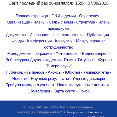
Сайт последний раз обновлялся: 15:04, 07/08/2026
-
-
-
Главная страница
Об Академии
Отделения
-
-
-
-
Организации
Члены
Связь с нами
Структура
Члены
президиума
-
-
-
Документы
Инновационные предложения
Публикации
-
-
-
Фонды
Конференции
Конкурсы
Международное
сотрудничество
-
-
-
Молодежные программы
Фотогалерея
Видеогалерея
-
-
Веб ресурсы
Другие академии
Газета "Гитутюн"
Журнал
"В мире науки"
-
-
-
-
Публикации в прессе
Анонсы
Юбилеи
Университеты
-
-
Новости
Научные результаты
Ученые диаспоры
-
-
Трибуна молодого ученого
Наши заслуженные деятели
-
-
Объявления
Карта сайта
Поиск
© Copyright 1998-2026 Все права защищены.
Сайт создан и поддерживается
Академической научно-