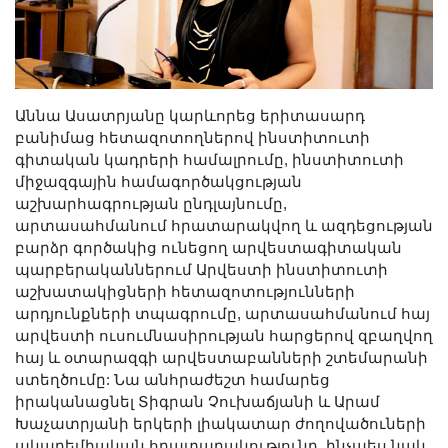
Երիտասարդ գիտնականի
ամբիոն
Մեր երախտավորները
Հայտարարություններ
Աննա Ասատրյանը կարևորեց երիտասարդ
Կայքի քարտեզ
բանիմաց հետազոտողներով ինստիտուտի
գիտական կադրերի համալրումը, ինստիտուտի
Որոնում
միջազգային համագործակցության
աշխարհագրության ընդլայնումը,
արտասահմանում հրատարակվող և ազդեցության
բարձր գործակից ունեցող արվեստագիտական
պարբերականներում Արվեստի ինստիտուտի
աշխատակիցների հետազոտությունների
արդյունքների տպագրումը, արտասահմանում հայ
արվեստի ուսումնասիրության հարցերով զբաղվող
հայ և օտարազգի արվեստաբանների շտեմարանի
ստեղծումը: Նա անհրաժեշտ համարեց
իրականացնել Տիգրան Չուխաճյանի և Արամ
Խաչատրյանի երկերի լիակատար ժողովածուների
ակադեմիական հրատարակությունը, ինչպես նաև