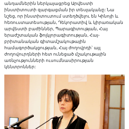
Լուսանկարներ
անդամներին ներկայացրեց Արվեստի
ինստիտուտի զարգացման իր տեսլականը: Նա
Տեսադարան
նշեց, որ ինստիտուտում ստեղծվելու են Կինոյի և
Վեբ ռեսուրսներ
հեռուստատեսության, Դեկորատիվ և կիրառական
արվեստի բաժիններ, Պարագիտության, Հայ
Այլ ակադեմիաներ
երաժշտական ֆոլկլորագիտության, Հայ-
«Գիտություն» թերթ
բրիտանական գիտամշակութային
«Գիտության աշխարհում»
համագործակցության, Հայ ժողովրդի՝ այլ
ժողովուրդների հետ ունեցած մշակութային
հանդես
առնչությունների ուսումնասիրության
Հրապարակումներ
կենտրոններ:
մամուլում
Ազդեր
Հոբելյաններ
Համալսարաններ
Նորություններ
Գիտական արդյունքներ
Սփյուռքի գիտնականները