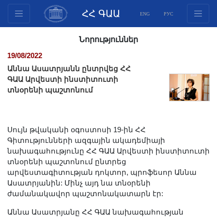
ՀՀ ԳԱԱ
ENG
РУС
Կառուցվածք
Նորություններ
Նախագահության
19/08/2022
անդամներ
Աննա Ասատրյանն ընտրվեց ՀՀ
Փաստաթղթեր
ԳԱԱ Արվեստի ինստիտուտի
տնօրենի պաշտոնում
Ինովացիոն առաջարկներ
Հրատարակություններ
Հիմնադրամներ
Սույն թվականի օգոստոսի 19-ին ՀՀ
Գիտաժողովներ
Գիտությունների ազգային ակադեմիայի
Մրցույթներ
նախագահությունը ՀՀ ԳԱԱ Արվեստի ինստիտուտի
տնօրենի պաշտոնում ընտրեց
Միջազգային
արվեստագիտության դոկտոր, պրոֆեսոր Աննա
համագործակցություն
Ասատրյանին: Մինչ այդ նա տնօրենի
Երիտասարդական
ժամանակավոր պաշտոնակատարն էր:
ծրագրեր
Աննա Ասատրյանը ՀՀ ԳԱԱ նախագահության