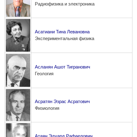
Радиофизика и электроника
Асатиани Тина Левановна
Экспериментальная физика
Асланян Ашот Тигранович
Геология
Асратян Эзрас Асратович
Физиология
Атаян Эдуард Рафаелович