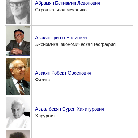
Абрамян Бениамин Левонович
Другие академии
Строительная механика
Газета "Гитутюн"
Журнал "В мире науки"
Публикации в прессе
Авакян Григор Еремович
Анонсы
Экономика, экономическая география
Юбилеи
Университеты
Новости
Авакян Роберт Овсепович
Научные результаты
Физика
Ученые диаспоры
Трибуна молодого ученого
Наши заслуженные деятели
Авдалбекян Сурен Хачатурович
Объявления
Хирургия
Карта сайта
Поиск