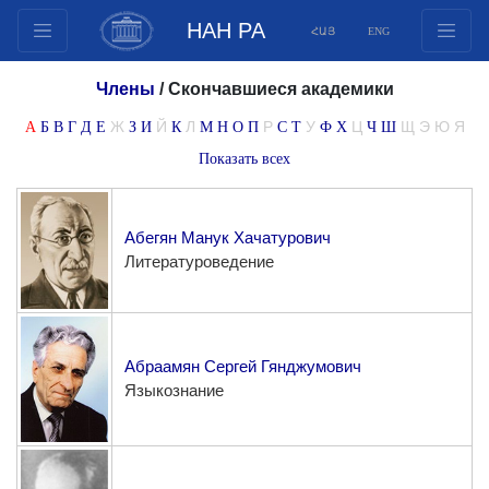
НАН РА
ՀԱՅ
ENG
Структура
Члены
/
Скончавшиеся академики
Члены президиума
Ж
Й
Л
Р
У
Ц
Щ
Э
Ю
Я
А
Б
В
Г
Д
Е
З
И
К
М
Н
О
П
С
Т
Ф
Х
Ч
Ш
Документы
Показать всех
Инновационные предложения
Публикации
Абегян Манук Хачатурович
Фонды
Литературоведение
Конференции
Конкурсы
Международное сотрудничество
Абраамян Сергей Гянджумович
Молодежные программы
Языкознание
Фотогалерея
Видеогалерея
Веб ресурсы