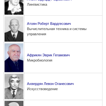
Лингвистика
Атоян Роберт Вардгесович
Вычислительная техника и системы
управления
Африкян Эврик Гегамович
Микробиология
Ахвердян Левон Оганесович
Искусствоведение