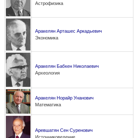
Астрофизика
Аракелян Арташес Аркадьевич
Экономика
Аракелян Бабкен Николаевич
Археология
Аракелян Норайр Унанович
Математика
Аревшатян Сен Суренович
Источниковедение