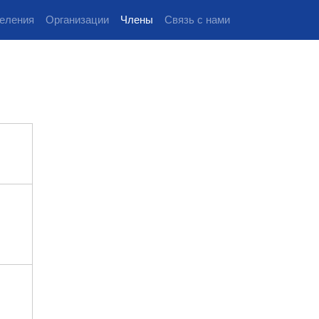
еления
Организации
Члены
Связь с нами