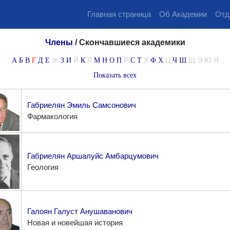
Главная страница
Об Академии
Отд
Члены
/
Скончавшиеся академики
Ж
Й
Л
Р
У
Ц
Щ
Э
Ю
Я
А
Б
В
Г
Д
Е
З
И
К
М
Н
О
П
С
Т
Ф
Х
Ч
Ш
Показать всех
Габриелян Эмиль Самсонович
Фармакология
Габриелян Аршалуйс Амбарцумович
Геология
Галоян Галуст Анушаванович
Новая и новейшая история