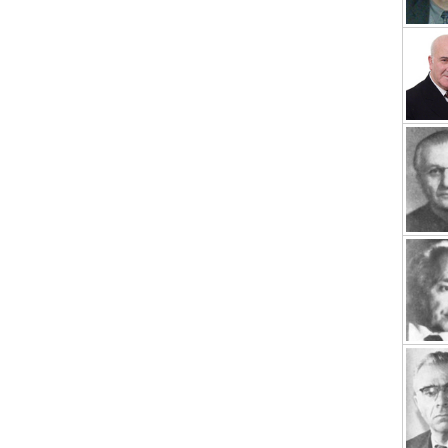
Другие академии
Газета "Гитутюн"
Журнал "В мире науки"
Публикации в прессе
Анонсы
Юбилеи
Университеты
Новости
Научные результаты
Ученые диаспоры
Трибуна молодого ученого
Наши заслуженные деятели
Объявления
Карта сайта
Поиск