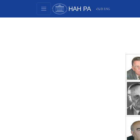
НАН РА
ՀԱՅ
ENG
Структура
Члены президиума
Документы
Инновационные предложения
Публикации
Фонды
Конференции
Конкурсы
Международное сотрудничество
Молодежные программы
Фотогалерея
Видеогалерея
Веб ресурсы