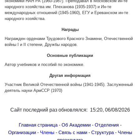
экономики НАН РА (1960-1987). Преподавал в Московском ин-те
Другие академии
народного хозяйства им. Плеханова (1935-1937) и Ин-те
международных отношений (1945-1960), ЕГУ и Ереванском ин-те
Газета "Гитутюн"
народного хозяйства.
Журнал "В мире науки"
Награды
Публикации в прессе
Награжден орденами Трудового Красного Знамени, Отечественной
Анонсы
войны I и II степени, Дружбы народов.
Юбилеи
Основные публикации
Университеты
Автор учебников и пособий по экономике.
Новости
Другая информация
Научные результаты
Участник Великой Отечественной войны (1941-1945). Заслуженный
Ученые диаспоры
деятель науки АрмССР (1970)
Трибуна молодого ученого
Наши заслуженные деятели
Сайт последний раз обновлялся: 15:20, 06/08/2026
Объявления
-
-
-
Главная страница
Об Академии
Отделения
Карта сайта
-
-
-
-
Организации
Члены
Связь с нами
Структура
Члены
Поиск