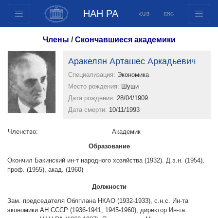
НАН РА
ՀԱՅ
ENG
Структура
Члены
/
Скончавшиеся академики
Члены президиума
Аракелян Арташес Аркадьевич
Документы
Специализация:
Экономика
Инновационные предложения
Место рождения:
Шуши
Публикации
Дата рождения:
28/04/1909
Фонды
Дата смерти:
10/11/1993
Конференции
Членство:
Aкадемик
Конкурсы
Образование
Международное сотрудничество
Окончил Бакинский ин-т народного хозяйства (1932). Д.э.н. (1954),
Молодежные программы
проф. (1955), акад. (1960)
Фотогалерея
Должности
Видеогалерея
Зам. председателя Облплана НКАО (1932-1933), с.н.с. Ин-та
Веб ресурсы
экономики АН СССР (1936-1941, 1945-1960), директор Ин-та