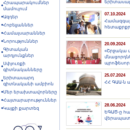
երիտասար
Հրապարակումներ
մամուլում
07.10.2024
Ազդեր
Համազգայ
Հոբելյաններ
հետաքրքր
Համալսարաններ
Նորություններ
20.09.2024
Գիտական
«Շրջակա 
արդյունքներ
մնացորդն
պրոֆեսոր 
Սփյուռքի
գիտնականները
25.07.2024
Երիտասարդ
ՀՀ ԳԱԱ-ն
գիտնականի ամբիոն
Մեր երախտավորները
Հայտարարություններ
28.06.2024
Կայքի քարտեզ
ԵԳԱԾ-ը հ
վերապատր