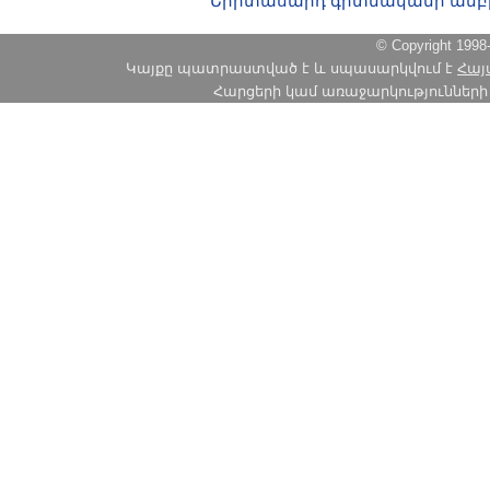
Երիտասարդ գիտնականի ամբ
© Copyright 1
Կայքը պատրաստված է և սպասարկվում է
Հայ
Հարցերի կամ առաջարկությունների հա