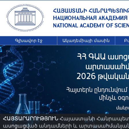
Գլխավոր էջ
Ակադեմիայի մասին
Բ
ՀԱՅՏԱՐԱՐՈՒԹՅՈՒՆ
Հայաստանի Հանրապետու
ասոցացված անդամների և արտասահմանյան ա