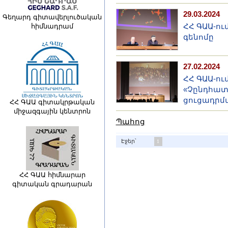
29.03.2024
Գեղարդ գիտավերլուծական
ՀՀ ԳԱԱ-ու
հիմնադրամ
գենոմը
27.02.2024
ՀՀ ԳԱԱ-ու
«Չընդհատ
ցուցադրմ
ՀՀ ԳԱԱ գիտակրթական
միջազգային կենտրոն
Պահոց
Էջեր՝
1
ՀՀ ԳԱԱ հիմնարար
գիտական գրադարան