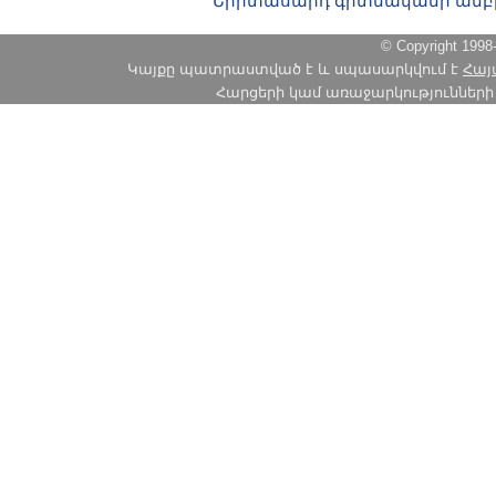
Երիտասարդ գիտնականի ամբ
© Copyright 1
Կայքը պատրաստված է և սպասարկվում է
Հայ
Հարցերի կամ առաջարկությունների հա