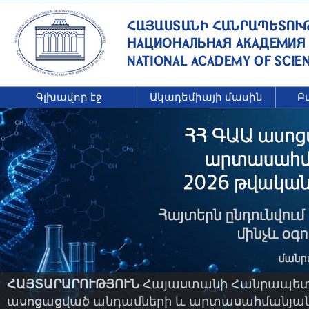
Գլխավոր էջ
Ակադեմիայի մասին
Բ
ՀԱՅՏԱՐԱՐՈՒԹՅՈՒՆ
Հայաստանի Հանրապետու
ասոցացված անդամների և արտասահմանյան ա