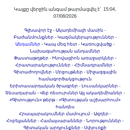
Լուսանկարներ
Կայքը վերջին անգամ թարմացվել է՝ 15:04,
Տեսադարան
07/08/2026
Վեբ ռեսուրսներ
Այլ ակադեմիաներ
-
-
Գլխավոր էջ
Ակադեմիայի մասին
-
-
Բաժանմունքներ
Կազմակերպություններ
«Գիտություն» թերթ
-
-
-
Անդամներ
Կապ մեզ հետ
Կառուցվածք
«Գիտության աշխարհում»
Նախագահության անդամներ
հանդես
-
-
Փաստաթղթեր
Ինովացիոն առաջարկներ
Հրապարակումներ
-
-
Հրատարակություններ
Հիմնադրամներ
-
-
Գիտաժողովներ
Մրցույթներ
Միջազգային
մամուլում
համագործակցություն
Ազդեր
-
-
Երիտասարդական ծրագրեր
Լուսանկարներ
Հոբելյաններ
-
-
Տեսադարան
Վեբ ռեսուրսներ
Այլ ակադեմիաներ
Համալսարաններ
-
«Գիտություն» թերթ
«Գիտության աշխարհում»
հանդես
Նորություններ
-
-
Հրապարակումներ մամուլում
Ազդեր
Գիտական արդյունքներ
-
-
-
Հոբելյաններ
Համալսարաններ
Նորություններ
Սփյուռքի գիտնականները
-
Գիտական արդյունքներ
Սփյուռքի