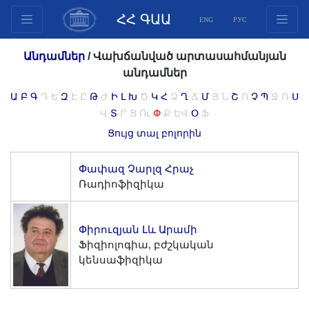
ՀՀ ԳԱԱ
ENG
РУС
Կառուցվածք
Անդամներ
/
Վախճանված արտասահմանյան
Նախագահության
անդամներ
անդամներ
Ա
Բ
Գ
Դ
Ե
Զ
Է
Ը
Թ
Ժ
Ի
Լ
Խ
Ծ
Կ
Հ
Ձ
Ղ
Ճ
Մ
Յ
Ն
Շ
Ո
Չ
Պ
Ջ
Ռ
Ս
Փաստաթղթեր
Վ
Տ
Ր
Ց
Ու
Փ
Ք
ԵՎ
Օ
Ֆ
Ինովացիոն առաջարկներ
Ցույց տալ բոլորին
Հրատարակություններ
Փափազ Չարլզ Հրաչ
Հիմնադրամներ
Ռադիոֆիզիկա
Գիտաժողովներ
Մրցույթներ
Փիրուզյան Լև Արամի
Միջազգային
Ֆիզիոլոգիա, բժշկական
համագործակցություն
կենսաֆիզիկա
Երիտասարդական
ծրագրեր