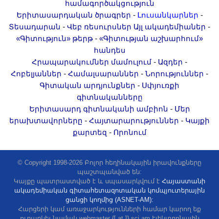
համագործակցություն
-
-
Երիտասարդական ծրագրեր
Լուսանկարներ
-
-
Տեսադարան
Վեբ ռեսուրսներ
Այլ ակադեմիաներ
-
«Գիտություն» թերթ
«Գիտության աշխարհում»
հանդես
-
-
Հրապարակումներ մամուլում
Ազդեր
-
-
-
Հոբելյաններ
Համալսարաններ
Նորություններ
-
Գիտական արդյունքներ
Սփյուռքի
գիտնականները
-
Երիտասարդ գիտնականի ամբիոն
Մեր
-
-
երախտավորները
Հայտարարություններ
Կայքի
-
քարտեզ
Որոնում
© Copyright 1998-2026 Բոլոր հեղինակային իրավունքները
պաշտպանված են:
Կայքը պատրաստված է և սպասարկվում է
Հայաստանի
ակադեմիական գիտահետազոտական կոմպյուտերային
ցանցի կողմից (ASNET-AM):
Հարցերի կամ առաջարկությունների համար կարող եք
ուղարկել նամակ webmaster {[ at ]} sci.am էլեկտրոնային