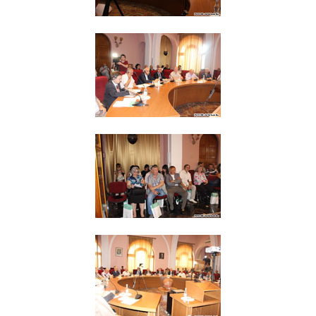
Երիտասարդ գիտնականի
ամբիոն
Մեր երախտավորները
Հայտարարություններ
Կայքի քարտեզ
Որոնում