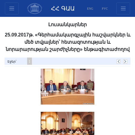
ՀՀ ԳԱԱ
ENG
РУС
Կառուցվածք
Լուսանկարներ
Նախագահության
25.09.2017թ. «Գերհամակարգչային հաշվարկներ և
անդամներ
մեծ տվյալներ՝ հետազոտության և
Փաստաթղթեր
նորարարության շարժիչները» ենթագիտաժողով
Ինովացիոն առաջարկներ
1
Էջեր՝
Հրատարակություններ
Հիմնադրամներ
Գիտաժողովներ
Մրցույթներ
Միջազգային
համագործակցություն
Երիտասարդական
ծրագրեր