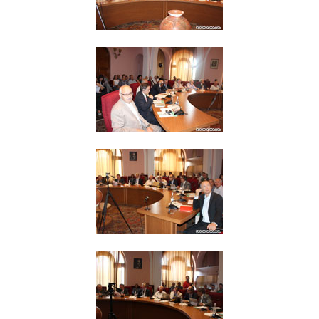
Լուսանկարներ
Տեսադարան
Վեբ ռեսուրսներ
Այլ ակադեմիաներ
«Գիտություն» թերթ
«Գիտության աշխարհում»
հանդես
Հրապարակումներ
մամուլում
Ազդեր
Հոբելյաններ
Համալսարաններ
Նորություններ
Գիտական արդյունքներ
Սփյուռքի գիտնականները