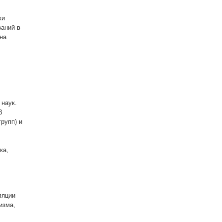
ки
ваний в
на
 наук.
В
рупп) и
ка,
ляции
изма,