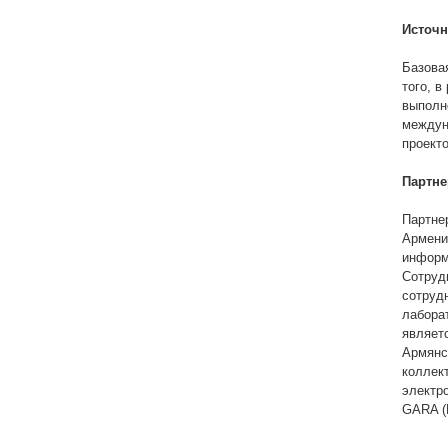
Источн
Базова
того, 
выполн
междун
проекто
Партне
Партне
Армени
информ
Сотруд
сотруд
лабора
являет
Армянс
коллек
электро
GARA (