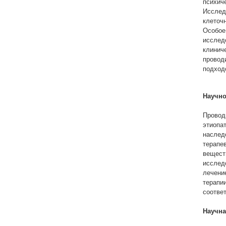
психич
Исследо
клеточ
Особое
исслед
клинич
провод
подход
Научно
Провод
этиопа
наслед
терапе
вещест
исслед
лечени
терапи
соотве
Научна