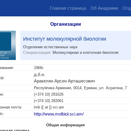
Главная страница
Об Академии
Отд
Организации
Институт молекулярной биологии
Отделение естественных наук
Специализация:
Молекулярная и клеточная биология
нования:
1966г.
д.б.н.
ор:
Аракелян Арсен Арташесович
Республика Армения, 0014, Ереван, ул. Асратяна, 7
н:
(+374 10) 281626
(+374 10) 282061
онная почта:
imb {[ at ]} sci.am
йт:
http://www.molbiol.sci.am/
Общая информация
ческая справка