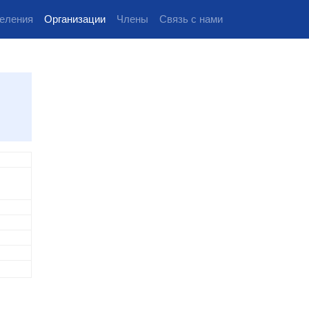
еления
Организации
Члены
Связь с нами