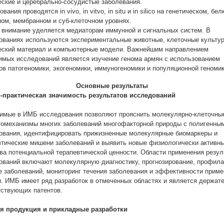
еские и церебрально-сосудистые заболевания.
вания проводятся in vivo, in vitvo, in situ и in silico на генетическом, бе
ном, мембранном и суб-клеточном уровнях.
 внимание уделяется медиаторам иммунной и сигнальных систем. В
ованиях используются экспериментальные животные, клеточные культу
еский материал и компьютерные модели. Важнейшим направлением
имых исследований является изучение генома армян с использованием
ов патогеномики, экогеномики, иммуногеномики и популяционной геномик
Основные результаты
-практическая значимость результатов исследований
имые в ИМБ исследования позволяют прояснить молекулярно-клеточны
томеханизмы многих заболеваний многофакторной природы с полигенны
ования, идентифицировать прижизненные молекулярные биомаркеры и
втические мишени заболеваний и выявить новые физиологически активн
ва потенциальной терапевтической ценности. Области применения резул
ований включают молекулярную диагностику, прогнозирование, профила
е заболеваний, мониторинг течения заболевания и эффективности прим
и. ИМБ имеет ряд разработок в отмеченных областях и является держат
тствующих патентов.
я продукция и прикладные разработки