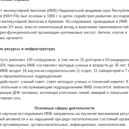
ут молекулярной биологии (ИМБ) Национальной академии наук Республи
я (НАН РА) был основан в 1966 г. в целях содействия развитию исследо
и молекулярной биологии в Армении. Исследования, проводимые в ИМБ 
ении XX века, внесли значительный вклад в выяснение закономерностей
урно-функциональной организации нуклеиновых кислот, белков, клеток и
ных органелл.
е ресурсы и инфраструктура
туте работают 130 сотрудников, в том числе 15 докторов и 53 кандидата
50% персонала ИМБ составляют молодые ученые в возрасте до 35 лет. 
ИМБ входит 18 научно-исследовательских (1 отдел, 11 лабораторий и 7 г
но-образовательных подразделения.
действуют: ученый совет, совет молодых ученых и этический комитет. К
гательным и обслуживающим подразделениям ИМБ относятся: библиоте
бразцов ДНК человека, коллекция клеточных линий, виварий и локальная
терная сеть.
Основные сферы деятельности
я научные исследования ИМБ направлены на изучение механизмов регу
ой активности и их нарушений при ряде патологических состояний орган
я аутоиммунные, аутовоспалительные, инфекционные, онкологические,