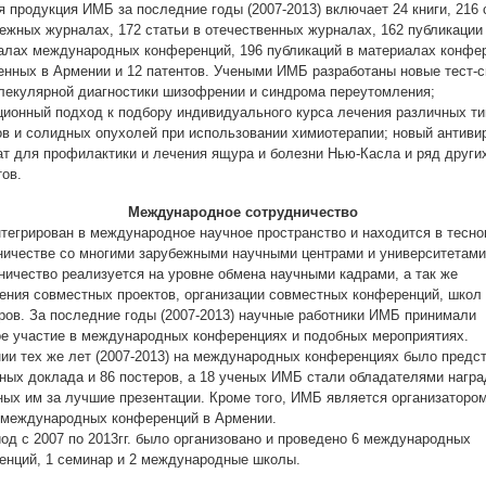
 продукция ИМБ за последние годы (2007-2013) включает 24 книги, 216 
бежных журналах, 172 статьи в отечественных журналах, 162 публикации
алах международных конференций, 196 публикаций в материалах конфе
енных в Армении и 12 патентов. Учеными ИМБ разработаны новые тест-
лекулярной диагностики шизофрении и синдрома переутомления;
ционный подход к подбору индивидуального курса лечения различных ти
ов и солидных опухолей при использовании химиотерапии; новый антиви
ат для профилактики и лечения ящура и болезни Нью-Касла и ряд други
тов.
Международное сотрудничество
тегрирован в международное научное пространство и находится в тесн
ничестве со многими зарубежными научными центрами и университетами
ничество реализуется на уровне обмена научными кадрами, а так же
ения совместных проектов, организации совместных конференций, школ
ров. За последние годы (2007-2013) научные работники ИМБ принимали
ое участие в международных конференциях и подобных мероприятиях.
нии тех же лет (2007-2013) на международных конференциях было предс
тных доклада и 86 постеров, а 18 ученых ИМБ стали обладателями награ
ных им за лучшие презентации. Кроме того, ИМБ является организаторо
 международных конференций в Армении.
иод с 2007 по 2013гг. было организовано и проведено 6 международных
енций, 1 семинар и 2 международные школы.