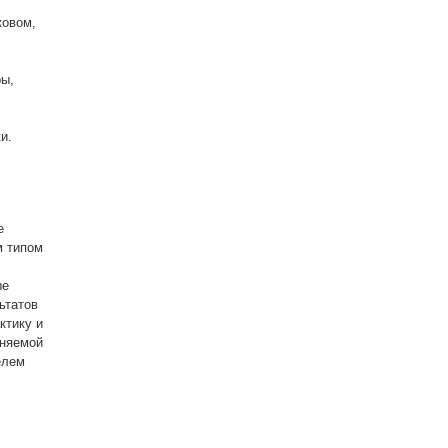
лковом,
ры,
и.
е
м типом
ые
ьтатов
ктику и
еняемой
елем