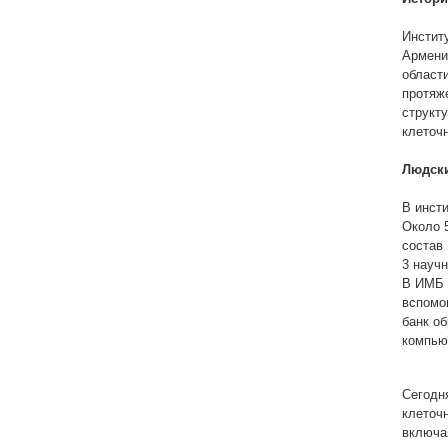
Другие академии
Инстит
Газета "Гитутюн"
Армени
Журнал "В мире науки"
област
протяж
Публикации в прессе
структ
клеточ
Анонсы
Юбилеи
Людски
Университеты
В инсти
Новости
Около 
состав 
Научные результаты
3 науч
Ученые диаспоры
В ИМБ 
вспомо
Трибуна молодого ученого
банк о
компью
Наши заслуженные деятели
Объявления
Сегодн
Карта сайта
клеточн
Поиск
включа