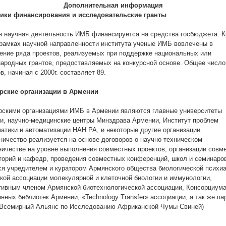
Дополнительная информация
ики финансирования и исследовательские гранты
я научная деятельность ИМБ финансируется на средства госбюджета. 
в рамках научной направленности института ученые ИМБ вовлечены в
ение ряда проектов, реализуемых при поддержке национальных или
ародных грантов, предоставляемых на конкурсной основе. Общее число
в, начиная с 2000г. составляет 89.
рские организации в Армении
рскими организациями ИМБ в Армении являются главные университеты
и, научно-медицинские центры Минздрава Армении, Институт проблем
атики и автоматизации НАН РА, и некоторые другие организации.
ничество реализуется на основе договоров о научно-техническом
ничестве на уровне выполнения совместных проектов, организации совм
торий и кафедр, проведения совместных конференций, школ и семинаро
ся учредителем и куратором Армянского общества биологической психиа
кой ассоциации молекулярной и клеточной биологии и иммунологии,
тивным членом Армянской биотехнологической ассоциации, Консорциум
нных библиотек Армении, «Technology Transfer» ассоциации, а так же п
Всемирный Альянс по Исследованию Африканской Чумы Свиней)