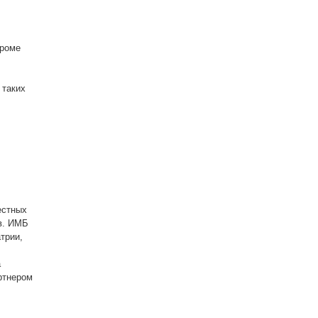
Кроме
 таких
естных
в. ИМБ
трии,
а
артнером