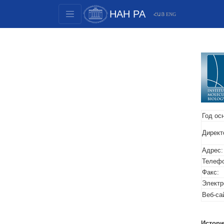
НАН РА
ՀԱՅ
ENG
Структура
Члены президиума
Документы
Инновационные предложения
Публикации
Фонды
Год ос
Конференции
Директ
Конкурсы
Адрес:
Международное сотрудничество
Телефо
Молодежные программы
Факс:
Электр
Фотогалерея
Веб-са
Видеогалерея
Веб ресурсы
Истори