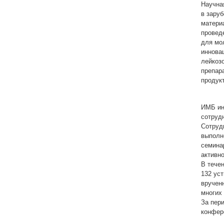
Научная
в зару
матери
провед
для мо
иннова
лейкоз
препар
продук
ИМБ ин
сотруд
Сотруд
выполн
семина
активн
В тече
132 ус
вручен
многих
За пер
конфер