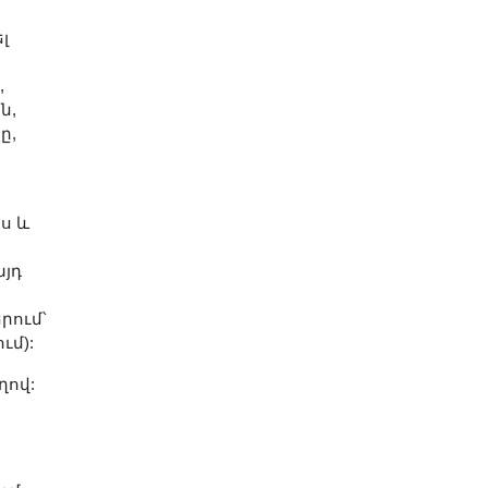
լ
,
ն,
ը,
ս և
այդ
րում՝
ւմ):
ղով: