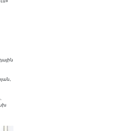
ւմ»
դային
յան,
.
կախ