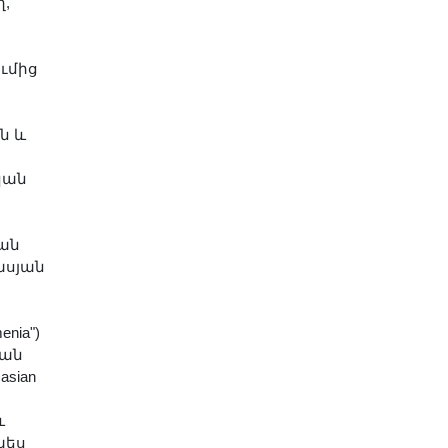
,
ւմից
ն և
կան
կան
ասյան
menia")
յան
casian
և
պես