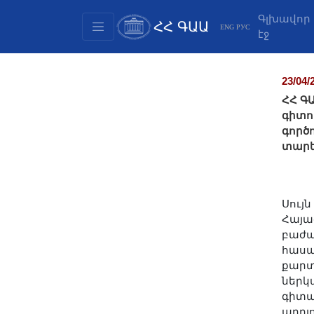
Գլխավոր
ՀՀ ԳԱԱ
ENG
РУС
էջ
Կառուցվածք
Նախագահության
23/04/
անդամներ
ՀՀ Գ
Փաստաթղթեր
գիտո
գործ
Ինովացիոն առաջարկներ
տարե
Հրատարակություններ
Հիմնադրամներ
Գիտաժողովներ
Սույ
Մրցույթներ
Հայա
բաժա
Միջազգային
հասա
համագործակցություն
քարտ
Երիտասարդական
ներկ
գիտա
ծրագրեր
արդյ