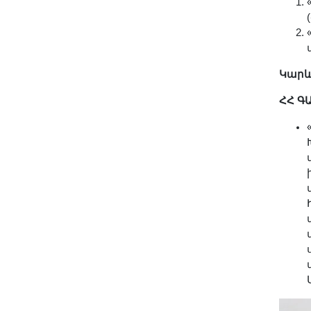
Երիտասարդ գիտնականի
ամբիոն
Մեր երախտավորները
Հայտարարություններ
Կարև
Կայքի քարտեզ
ՀՀ Գ
Որոնում