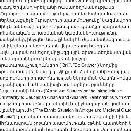
հատորում հրատարակվել է առաջատար գիտաշխատող
պ.գ.դ. Երվանդ Գրեկյանի համահեղինակությամբ
«Ուրարտուի պատմությունը», որտեղ հանգամանորեն
ներկայացվել է Ուրարտուի պատմությունը՝ կազմավորո
մինչև անկումը, պետության կառուցվածքը, վարչական,
տնտեսական և ռազմական կազմակերպությունը,
պանթեոնը, ինչպես նաև քննվել են ժամանակագրությա
էթնիկական խնդիրներին վերաբերող հարցեր։
Լայն լսարան ունեցող միջազգային գիտատեղեկատվա
շտեմարաններում ընդգրկված խոշոր
հրատարակչությունների ("Brill", "De Gruyter") կողմից
հրատարակվել են պ.գ.դ. Ալեքսան Հակոբյանի «Հայկա
աղբյուրները քրիստոնեության ներդրման մասին Կովկ
Ալբանիայում և Ալբանիայի հարաբերությունները
Հայաստանի հետ» ("Armenian Sources on the Introduction of
Christianity to Caucasian Albania and Albania’s Relationships with Ar
և «Էթնիկ իրավիճակն անտիկ և միջնադարյան կովկաս
Ալբանիայում» ("The Ethnic Situation in Antique and Medieval Cau
Albania") գիտական հրապարակումները Աղվանքի հին և
միջնադարյան շրջանի պատմության, էթնիկ պատկերի 
դավանաբանական հարցերի վերաբերյալ։ Սա հատկա