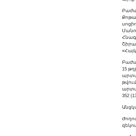
Լուսանկարներ
Բաժա
Տեսադարան
Քոթա
Վեբ ռեսուրսներ
սոցի
Մանո
Այլ ակադեմիաներ
Հնագ
«Գիտություն» թերթ
Շիրա
«Գիտության աշխարհում»
«Հայ
հանդես
Բաժա
Հրապարակումներ
15 թղ
արտա
մամուլում
թվու
Ազդեր
արտա
Հոբելյաններ
352 (
Համալսարաններ
Անցկ
Նորություններ
Ժողո
Գիտական արդյունքներ
զեկու
Սփյուռքի գիտնականները