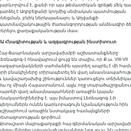
կարևորվում է, քանի որ այս թեմատիկան գրեթե մեկ դար
դարձել է Ադրբեջանի կողմից սեփական պատմության
հնեցման, բնիկ ներկայանալու և Աղվանքի
պատմամշակութային ժառանգորդության անձնագիր ձ
բերելու քաղաքականության մաս:
ԱԱ Հնագիտության և ազգագրության ինստիտուտ
Հայ-ճապոնական արշավախմբի աշխատանքները
Լեռնագոգ-1 հնավայրում ցույց են տալիս, որ Ք.ա. VIII-VII
հազարամյակների սահմանին այստեղ ապրել է մի համա
որի բնակիչները տիրապետել են վաղ անասնապահութ
և կավաշաղախից շինություններ կառուցելու տեխնիկայ
Սա ոչ միայն Հայաստանում, այլև ողջ տարածաշրջանու
հայտնի վաղ անասնապահների առաջին կայան-
բնակատեղիներից է. այս իմաստով Լեռնագոգ-1-ի
պեղումներն ունեն կարևորագույն նշանակություն հին
աշխարհում առաջին նստակյաց համայնքների
հետազոտության գործում:
Արտաշատ մայրաքաղաքի հայ-գերմանական արշավա
պեղումներից ստացված տվյալները նոր լույս են սփռու