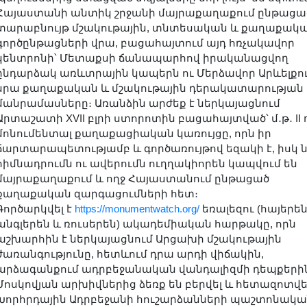
Հայաստանի անտիկ շրջանի մայրաքաղաքում ընթացա
տարաբնույթ մշակութային, տնտեսական և քաղաքակ
գործընթացների վրա, բացահայտում այդ հռչակավոր
կենտրոնի՝ Մետաքսի ճանապարհով իրականացվող
ընդարձակ առևտրային կապերն ու Մերձավոր Արևելքո
նրա քաղաքական և մշակութային դերակատարության
մանրամասները։ Առանձին արժեք է ներկայացնում
Արտաշատի XVII բլրի ստորոտին բացահայտված՝ մ․թ․ II 
մոնումենտալ քաղաքացիական կառույցը, որն իր
ճարտարապետությամբ և գործառույթով եզակի է, իսկ 
հիմնադրումն ու ավերումն ուղղակիորեն կապվում են
մայրաքաղաքում և ողջ Հայաստանում ընթացած
քաղաքական զարգացումների հետ։
Գործարկվել է
https://monumentwatch.org/
եռալեզու (հայերեն
անգլերեն և ռուսերեն) ակադեմիական հարթակը, որն
աշխարհին է ներկայացնում Արցախի մշակութային
ժառանգությունը, հետևում դրա արդի վիճակին,
արձագանքում ադրբեջանական վանդալիզմի դեպքերի
Մոսկովյան արխիվներից ձեռք են բերվել և հետազոտվե
Խորհրդային Ադրբեջանի հուշարձանների պաշտոնակա