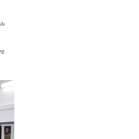
ան
տը