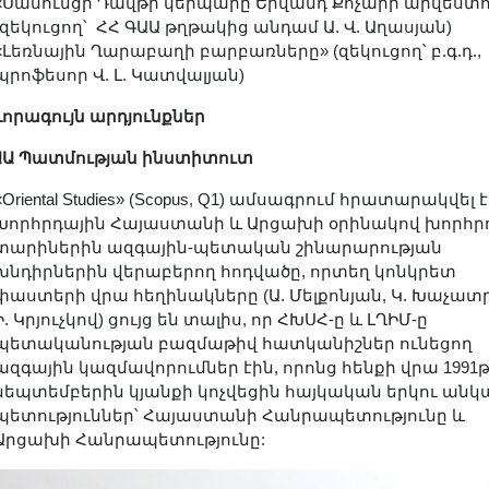
«Սասունցի Դավթի կերպարը Երվանդ Քոչարի արվեստո
(զեկուցող՝ ՀՀ ԳԱԱ թղթակից անդամ Ա. Վ. Աղասյան)
«Լեռնային Ղարաբաղի բարբառները» (զեկուցող՝ բ.գ.դ.,
պրոֆեսոր Վ. Լ. Կատվալյան)
որագույն արդյունքներ
ԱԱ Պատմության ինստիտուտ
«Oriental Studies» (Scopus, Q1) ամսագրում հրատարակվել է
Խորհրդային Հայաստանի և Արցախի օրինակով խորհր
տարիներին ազգային-պետական շինարարության
խնդիրներին վերաբերող հոդվածը, որտեղ կոնկրետ
փաստերի վրա հեղինակները (Ա. Մելքոնյան, Կ. Խաչատր
Ի. Կրյուչկով) ցույց են տալիս, որ ՀԽՍՀ-ը և ԼՂԻՄ-ը
պետականության բազմաթիվ հատկանիշներ ունեցող
ազգային կազմավորումներ էին, որոնց հենքի վրա 1991թ
սեպտեմբերին կյանքի կոչվեցին հայկական երկու ան
պետություններ՝ Հայաստանի Հանրապետությունը և
Արցախի Հանրապետությունը: