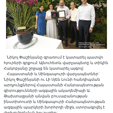
Երիտասարդ գիտնականի
ամբիոն
Մեր երախտավորները
Հայտարարություններ
Կայքի քարտեզ
Որոնում
Նիկոլ Փաշինյանը գրառում է կատարել պատվո
հյուրերի գրքում: Այնուհետև վարչապետը և տիկին
Հակոբյանը շրջայց են կատարել այգով:
Հայաստանի և Սինգապուրի վարչապետներ`
Նիկոլ Փաշինյանի ու Լի Սյեն Լունի հանդիպման
արդյունքներով Հայաստանի Հանրապետության
գիտությունների ազգային ակադեմիայի Ա.
Թախտաջյանի անվան բուսաբանության
ինստիտուտի և Սինգապուրի Հանրապետության
ազգային պարկերի խորհրդի միջև ստորագրվել է
փոխըմբռնման հուշագիր: