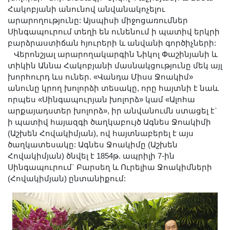
Լուսանկարներ
Հակոբյանի անունով անվանակոչելու
արարողությունը: Այսպիսի միջոցառումներ
Տեսադարան
Սինգապուրում տեղի են ունենում ի պատիվ երկրի
Վեբ ռեսուրսներ
բարձրաստիճան հյուրերի և անվանի գործիչների:
Այլ ակադեմիաներ
Վերոնշյալ արարողակարգին Նիկոլ Փաշինյանի և
տիկին Աննա Հակոբյանի մասնակցությունը մեկ այլ
«Գիտություն» թերթ
խորհուրդ ևս ուներ. «Վանդա Միսս Ջոակիմ»
«Գիտության աշխարհում»
անունը կրող խոլորձի տեսակը, որը հայտնի է նաև
հանդես
որպես «Սինգապուրյան խոլորձ» կամ «Ալոհա
արքայադստեր խոլորձ», իր անվանումն ստացել է`
Հրապարակումներ
ի պատիվ հայազգի ծաղկաբույծ Ագնես Ջոակիմի
մամուլում
(Աշխեն Հովակիմյան), ով հայտնաբերել է այս
Ազդեր
ծաղկատեսակը: Ագնես Ջոակիմը (Աշխեն
Հովակիմյան) ծնվել է 1854թ. ապրիլի 7-ին
Հոբելյաններ
Սինգապուրում` Բարսեղ և Ուրելիա Ջոակիմների
Համալսարաններ
(Հովակիմյան) ընտանիքում:
Նորություններ
Գիտական արդյունքներ
Սփյուռքի գիտնականները