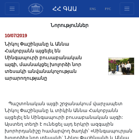
ՀՀ ԳԱԱ
ENG
РУС
Կառուցվածք
Նորություններ
Նախագահության
10/07/2019
անդամներ
Նիկոլ Փաշինյանը և Աննա
Փաստաթղթեր
Հակոբյանն այցելել են
Սինգապուրի բուսաբանական
Ինովացիոն առաջարկներ
այգի, մասնակցել խոլորձի նոր
Հրատարակություններ
տեսակի անվանակոչության
Հիմնադրամներ
արարողությանը
Գիտաժողովներ
Մրցույթներ
Պաշտոնական այցի շրջանակում վարչապետ
Միջազգային
Նիկոլ Փաշինյանը և տիկին Աննա Հակոբյանն
համագործակցություն
այցելել են Սինգապուրի բուսաբանական այգի:
Երիտասարդական
Այստեղ տեղի է ունեցել այդ երկրի ազգային
խորհրդանիշը համարվող ծաղկի՝ «Սինգապուրյան
ծրագրեր
խոլորձի» նոր տեսակի` Նիկոլ Փաշինյանի և Աննա