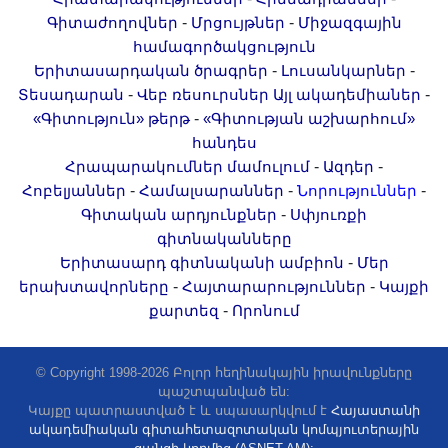
-
-
Գիտաժողովներ
Մրցույթներ
Միջազգային
համագործակցություն
-
-
Երիտասարդական ծրագրեր
Լուսանկարներ
-
-
Տեսադարան
Վեբ ռեսուրսներ
Այլ ակադեմիաներ
-
«Գիտություն» թերթ
«Գիտության աշխարհում»
հանդես
-
-
Հրապարակումներ մամուլում
Ազդեր
-
-
-
Հոբելյաններ
Համալսարաններ
Նորություններ
-
Գիտական արդյունքներ
Սփյուռքի
գիտնականները
-
Երիտասարդ գիտնականի ամբիոն
Մեր
-
-
երախտավորները
Հայտարարություններ
Կայքի
-
քարտեզ
Որոնում
© Copyright 1998-2026 Բոլոր հեղինակային իրավունքները
պաշտպանված են:
Կայքը պատրաստված է և սպասարկվում է
Հայաստանի
ակադեմիական գիտահետազոտական կոմպյուտերային