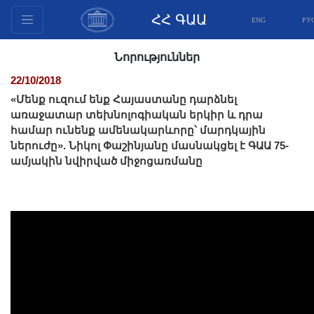
ՀՀ ԳԱԱ
ENG
РУ
Կառուցվածք
Նորություններ
Նախագահության
22/10/2018
անդամներ
«Մենք ուզում ենք Հայաստանը դարձնել
Փաստաթղթեր
առաջատար տեխնոլոգիական երկիր և դրա
համար ունենք ամենակարևորը՝ մարդկային
Ինովացիոն առաջարկներ
ներուժը». Նիկոլ Փաշինյանը մասնակցել է ԳԱԱ 75-
Հրատարակություններ
ամյակին նվիրված միջոցառմանը
Հիմնադրամներ
Գիտաժողովներ
Մրցույթներ
Միջազգային
համագործակցություն
Երիտասարդական
ծրագրեր