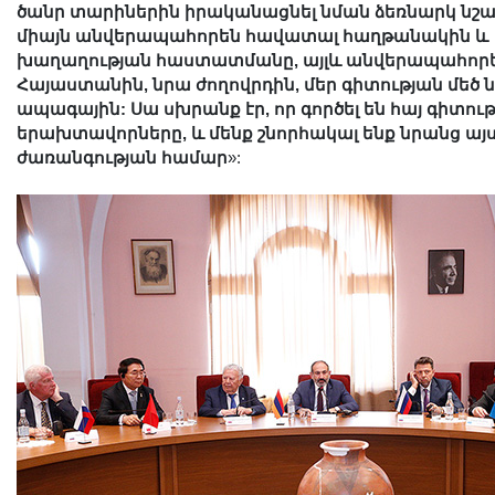
ծանր տարիներին իրականացնել նման ձեռնարկ նշան
Երիտասարդ գիտնականի
միայն անվերապահորեն հավատալ հաղթանակին և
ամբիոն
խաղաղության հաստատմանը, այլև անվերապահոր
Մեր երախտավորները
Հայաստանին, նրա ժողովրդին, մեր գիտության մեծ ն
ապագային: Սա սխրանք էր, որ գործել են հայ գիտութ
Հայտարարություններ
երախտավորները, և մենք շնորհակալ ենք նրանց այ
Կայքի քարտեզ
ժառանգության համար
»:
Որոնում