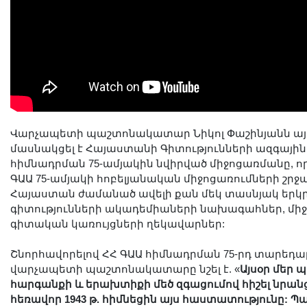
Լուսանկարներ
Տեսադարան
Վեբ ռեսուրսներ
Այլ ակադեմիաներ
«Գիտություն» թերթ
«Գիտության աշխարհում»
հանդես
Վարչապետի պաշտոնակատար Նիկոլ Փաշինյանն այ
մասնակցել է Հայաստանի Գիտությունների ազգայի
Հրապարակումներ
հիմնադրման 75-ամյակին նվիրված միջոցառմանը, որ
մամուլում
ԳԱԱ 75-ամյակի հոբելյանական միջոցառումների շրջ
Ազդեր
Հայաստան ժամանած ավելի քան մեկ տասնյակ երկ
գիտությունների ակադեմիաների նախագահներ, մի
Հոբելյաններ
գիտական կառույցների ղեկավարներ:
Համալսարաններ
Շնորհավորելով ՀՀ ԳԱԱ հիմնադրման 75-րդ տարեդա
Նորություններ
վարչապետի պաշտոնակատարը նշել է. «
Այսօր մեր 
Գիտական արդյունքներ
հարգանքի և երախտիքի մեծ զգացումով հիշել նրանց
Սփյուռքի գիտնականները
հեռավոր 1943 թ. հիմնեցին այս հաստատությունը: 