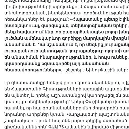
պաշտոնակատարը՝ հավելելով, որ քաղաքական վեր
փոփոխությունների արդյունքում Հայաստանում գի
տեխնոլոգիական, ինտելեկտուալ գործունեության հ
հեռանկարներ են բացվում: «
Հայաստանը պետք է լի
ինտելեկտուալ, զարգացած, տեխնոլոգիական երկիր
մենք հավատում ենք, որ բացարձակապես բոլոր խն
լուծման ամենակարևոր գործիքը մարդկային միտքն է
անսահման է: Դա նշանակում է, որ մեզնից յուրաքանչ
յուրաքանչյուր պետության, յուրաքանչյուր ոլորտի 
են անսահման հնարավորություններ, և հույս ունենք,
կկարողանանք օգտագործել այդ անսահման
հնարավորությունները
», - շեշտել է Նիկոլ Փաշինյանը:
Իր գնահատանքը հղելով բոլոր գիտնականներին, ովք
են Հայաստանի Գիտությունների ազգային ակադեմ
են այնտեղ և իրենց աշխատանքով կարողացել են բ
կառույցի հեղինակությունը՝ Նիկոլ Փաշինյանը վստահ
հայտնել, որ հայ գիտնականները մեր ժողովրդին հ
նորանոր առիթներ կտան: Վարչապետի պաշտոնա
շնորհակալություն է հայտնել արտերկրից ժամանած
գիտնականներին՝ ԳԱԱ 75-ամյակին նվիրված միջոցա