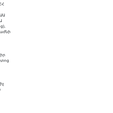
ՀՀ
ԳԱԱ
Ա
ց),
բաժնի
կիր
շտոց
իչ
ր