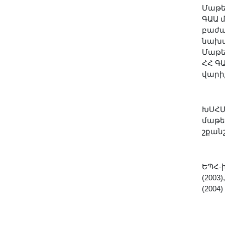
Լուսանկարներ
Մաթեմ
ԳԱԱ 
Տեսադարան
բաժա
Վեբ ռեսուրսներ
նախագ
Այլ ակադեմիաներ
Մաթե
ՀՀ Գ
«Գիտություն» թերթ
վարիչ
«Գիտության աշխարհում»
հանդես
ԽՍՀՄ
Հրապարակումներ
մաթե
մամուլում
շքանշ
Ազդեր
Հոբելյաններ
ԵՊՀ-ի
Համալսարաններ
(200
Նորություններ
(2004)
Գիտական արդյունքներ
Սփյուռքի գիտնականները