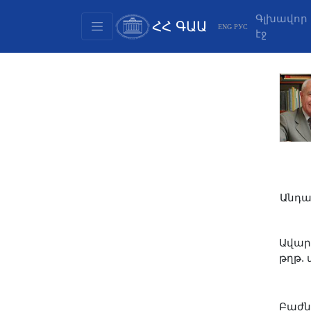
Գլխավոր
ՀՀ ԳԱԱ
ENG
РУС
էջ
Կառուցվածք
Նախագահության
անդամներ
Փաստաթղթեր
Ինովացիոն առաջարկներ
Հրատարակություններ
Հիմնադրամներ
Գիտաժողովներ
Անդա
Մրցույթներ
Միջազգային
Ավարտե
համագործակցություն
թղթ. 
Երիտասարդական
ծրագրեր
Բաժնի