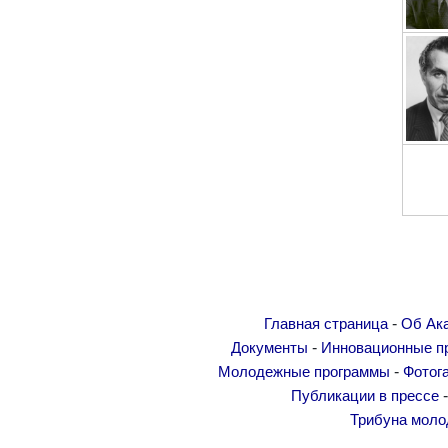
Другие академии
Газета "Гитутюн"
Журнал "В мире науки"
Публикации в прессе
Анонсы
Юбилеи
Университеты
Новости
Научные результаты
Ученые диаспоры
Трибуна молодого ученого
-
Главная страница
Об Ак
Наши заслуженные деятели
-
Документы
Инновационные п
-
Молодежные программы
Фотог
Объявления
Публикации в прессе
Карта сайта
Трибуна моло
Поиск