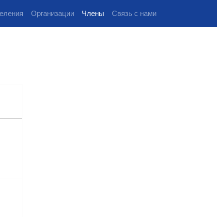
еления
Организации
Члены
Связь с нами