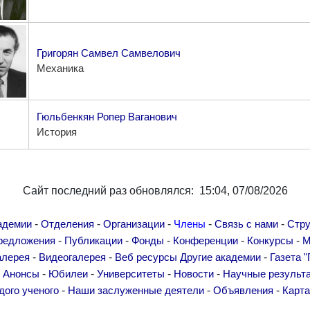
Григорян Самвел Самвелович
Механика
Гюльбенкян Ропер Ваганович
История
Сайт последний раз обновлялся: 15:04, 07/08/2026
-
-
-
-
-
адемии
Отделения
Организации
Члены
Связь с нами
Стру
-
-
-
-
-
редложения
Публикации
Фонды
Конференции
Конкурсы
М
-
-
-
алерея
Видеогалерея
Веб ресурсы
Другие академии
Газета "
-
-
-
-
-
Анонсы
Юбилеи
Университеты
Новости
Научные результ
-
-
-
дого ученого
Наши заслуженные деятели
Объявления
Карта