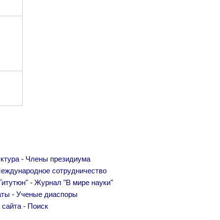
-
ктура
Члены президиума
еждународное сотрудничество
-
Гитутюн"
Журнал "В мире науки"
-
аты
Ученые диаспоры
-
 сайта
Поиск