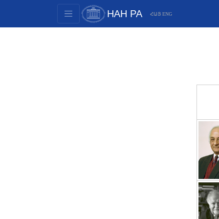
НАН РА
ՀԱՅ
ENG
Структура
Члены президиума
Документы
Инновационные предложения
Публикации
Фонды
Конференции
Конкурсы
Международное сотрудничество
Молодежные программы
Фотогалерея
Видеогалерея
Веб ресурсы