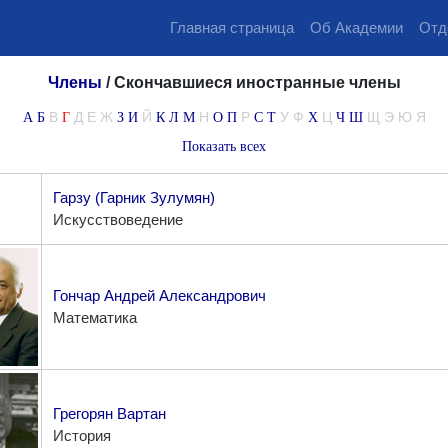
Главная страница
Об Академии
Отд
Члены
/
Скончавшиеся иностранные члены
В
Д
Е
Ж
Й
Н
Р
У
Ф
Ц
Щ
Э
Ю
Я
А
Б
Г
З
И
К
Л
М
О
П
С
Т
Х
Ч
Ш
Показать всех
Гарзу (Гарник Зулумян)
Искусствоведение
Гончар Андрей Александрович
Математика
Грегорян Вартан
История