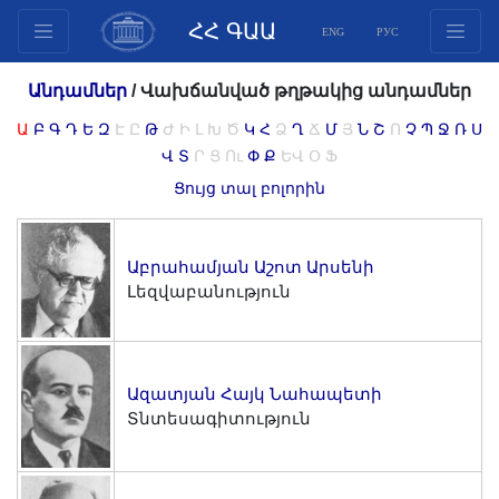
ՀՀ ԳԱԱ
ENG
РУС
Կառուցվածք
Անդամներ
/
Վախճանված թղթակից անդամներ
Նախագահության
Ա
Բ
Գ
Դ
Ե
Զ
Է
Ը
Թ
Ժ
Ի
Լ
Խ
Ծ
Կ
Հ
Ձ
Ղ
Ճ
Մ
Յ
Ն
Շ
Ո
Չ
Պ
Ջ
Ռ
Ս
անդամներ
Վ
Տ
Ր
Ց
Ու
Փ
Ք
ԵՎ
Օ
Ֆ
Փաստաթղթեր
Ցույց տալ բոլորին
Ինովացիոն առաջարկներ
Հրատարակություններ
Աբրահամյան Աշոտ Արսենի
Հիմնադրամներ
Լեզվաբանություն
Գիտաժողովներ
Մրցույթներ
Միջազգային
Ազատյան Հայկ Նահապետի
համագործակցություն
Տնտեսագիտություն
Երիտասարդական
ծրագրեր