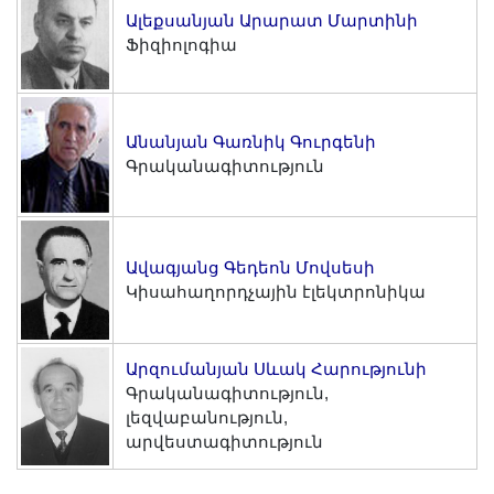
Լուսանկարներ
Ալեքսանյան Արարատ Մարտինի
Տեսադարան
Ֆիզիոլոգիա
Վեբ ռեսուրսներ
Այլ ակադեմիաներ
Անանյան Գառնիկ Գուրգենի
«Գիտություն» թերթ
Գրականագիտություն
«Գիտության աշխարհում»
հանդես
Հրապարակումներ
Ավագյանց Գեդեոն Մովսեսի
մամուլում
Կիսահաղորդչային էլեկտրոնիկա
Ազդեր
Հոբելյաններ
Արզումանյան Սևակ Հարությունի
Համալսարաններ
Գրականագիտություն,
Նորություններ
լեզվաբանություն,
Գիտական արդյունքներ
արվեստագիտություն
Սփյուռքի գիտնականները