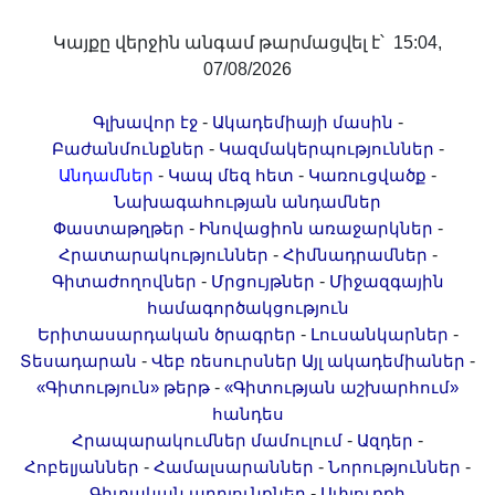
Երիտասարդ գիտնականի
Կայքը վերջին անգամ թարմացվել է՝ 15:04,
ամբիոն
07/08/2026
Մեր երախտավորները
Հայտարարություններ
-
-
Գլխավոր էջ
Ակադեմիայի մասին
Կայքի քարտեզ
-
-
Բաժանմունքներ
Կազմակերպություններ
-
-
-
Անդամներ
Կապ մեզ հետ
Կառուցվածք
Որոնում
Նախագահության անդամներ
-
-
Փաստաթղթեր
Ինովացիոն առաջարկներ
-
-
Հրատարակություններ
Հիմնադրամներ
-
-
Գիտաժողովներ
Մրցույթներ
Միջազգային
համագործակցություն
-
-
Երիտասարդական ծրագրեր
Լուսանկարներ
-
-
Տեսադարան
Վեբ ռեսուրսներ
Այլ ակադեմիաներ
-
«Գիտություն» թերթ
«Գիտության աշխարհում»
հանդես
-
-
Հրապարակումներ մամուլում
Ազդեր
-
-
-
Հոբելյաններ
Համալսարաններ
Նորություններ
-
Գիտական արդյունքներ
Սփյուռքի