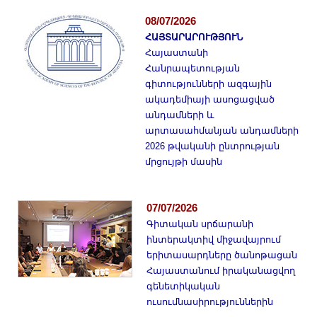
Լուսանկարներ
08/07/2026
Տեսադարան
ՀԱՅՏԱՐԱՐՈՒԹՅՈՒՆ
Վեբ ռեսուրսներ
Հայաստանի
Հանրապետության
Այլ ակադեմիաներ
գիտությունների ազգային
«Գիտություն» թերթ
ակադեմիայի ասոցացված
«Գիտության աշխարհում»
անդամների և
արտասահմանյան անդամների
հանդես
2026 թվականի ընտրության
Հրապարակումներ
մրցույթի մասին
մամուլում
Ազդեր
07/07/2026
Հոբելյաններ
Գիտական սրճարանի
ինտերակտիվ միջավայրում
Համալսարաններ
երիտասարդները ծանոթացան
Նորություններ
Հայաստանում իրականացվող
Գիտական արդյունքներ
գենետիկական
ուսումնասիրություններին
Սփյուռքի գիտնականները