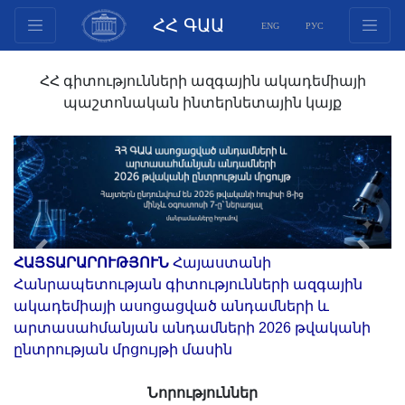
ՀՀ ԳԱԱ
ENG
РУС
Կառուցվածք
ՀՀ գիտությունների ազգային ակադեմիայի
Նախագահության
պաշտոնական ինտերնետային կայք
անդամներ
Փաստաթղթեր
Ինովացիոն առաջարկներ
Հրատարակություններ
Հիմնադրամներ
Գիտաժողովներ
Previous
Next
ՀԱՅՏԱՐԱՐՈՒԹՅՈՒՆ
Հայաստանի
Մրցույթներ
Հանրապետության գիտությունների ազգային
ակադեմիայի ասոցացված անդամների և
Միջազգային
արտասահմանյան անդամների 2026 թվականի
համագործակցություն
ընտրության մրցույթի մասին
Երիտասարդական
ծրագրեր
Նորություններ