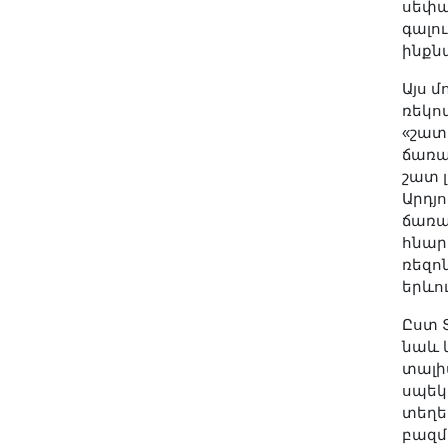
սեփակ
գալու
ինքն
Այս 
ռեկո
«շատ
ճառա
շատ 
Արդյ
ճառա
հնար
ռեզո
երևու
Ըստ 
նաև 
տալիս
սպեկ
տեղե
բազմ