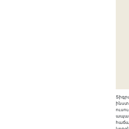
Տիգր
ինստ
ուսո
ապագ
հաճախ
կորց