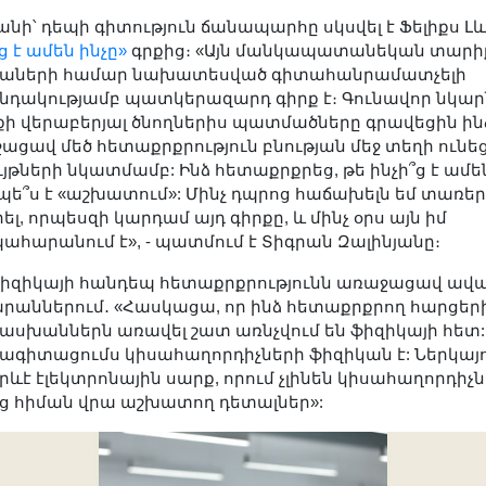
անի՝ դեպի գիտություն ճանապարհը սկսվել է Ֆելիքս Լ
ց է ամեն ինչը»
գրքից։ «Այն մանկապատանեկան տարի
աների համար նախատեսված գիտահանրամատչելի
նդակությամբ պատկերազարդ գիրք է։ Գունավոր նկար
րքի վերաբերյալ ծնողներիս պատմածները գրավեցին ին
ացավ մեծ հետաքրքրություն բնության մեջ տեղի ունե
յթների նկատմամբ: Ինձ հետաքրքրեց, թե ինչի՞ց է ամե
չպե՞ս է «աշխատում»: Մինչ դպրոց հաճախելն եմ տառե
ել, որպեսզի կարդամ այդ գիրքը, և մինչ օրս այն իմ
ահարանում է», - պատմում է Տիգրան Զալինյանը։
ֆիզիկայի հանդեպ հետաքրքրությունն առաջացավ ավ
րաններում․ «Հասկացա, որ ինձ հետաքրքրող հարցեր
սխաններն առավել շատ առնչվում են ֆիզիկայի հետ:
ագիտացումս կիսահաղորդիչների ֆիզիկան է: Ներկայ
րևէ էլեկտրոնային սարք, որում չլինեն կիսահաղորդիչն
ց հիման վրա աշխատող դետալներ»: