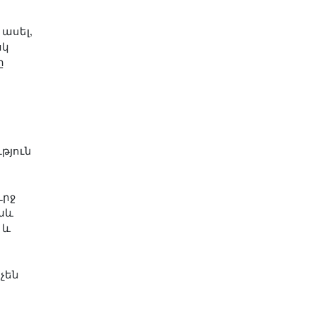
ասել,
սկ
ը
թյուն
ւրջ
աև
 և
չեն