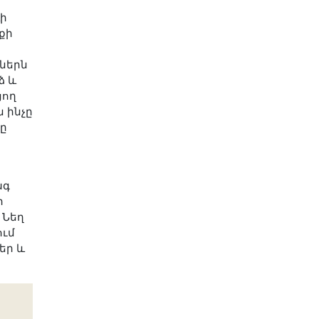
ևի
քի
ներն
ձ և
ցող
ն ինչը
րը
ագ
ի
 Նեղ
ում
եր և