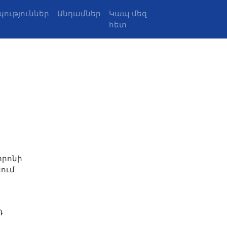
ություններ
Անդամներ
Կապ մեզ
հետ
տրոնի
ում
դ