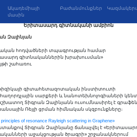
Ակադեմիայի
Բաժանմունքներ
Կազմակերպ
մասին
Երիտասարդ գիտնականի ամբիոն
ան Զալինյան
ական հոդվածների տպագրության համար
ասարդ գիտնականներին խրախուսման»
ւյթի շահառու
Ֆիզիկայի գիտահետազոտական ինստիտուտի
հաղորդչային սարքերի և նանոտեխնոլոգիաների կեն
շխատող Տիգրան Զալինյանն ուսումնասիրել է գրաֆեն
նանսային Ռեյլի ցրման հիմնական սկզբունքները։
 principles of resonance Rayleigh scattering in Graphene»
տանքով Տիգրան Զալինյանը ճանաչվել է «Երիտասար
ականների աջակցության ծրագրի» շրջանակներում