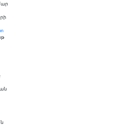
մար
երի
on
աթ
ք
կան
ան
ն