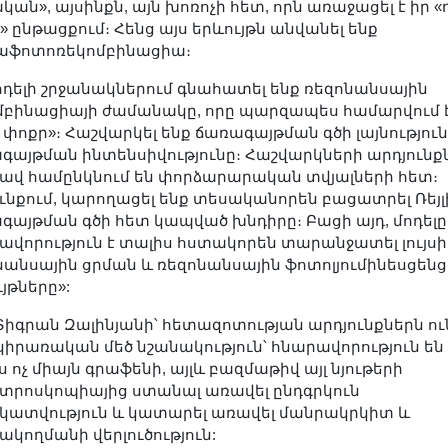
ան», այսինքն, այն խոռոչի հետ, որն առաջացել է իր «
» ընթացքում։ Հենց այս երևույթն անվանել ենք
աֆոտոռեկոմբինացիա։
մոդելի շրջանակներում գնահատել ենք ռեզոնանսային
մբինացիայի ժամանակը, որը պարզապես համարվում 
 փոքր»։ Հաշվարկել ենք ճառագայթման գծի լայնություն
գայթման ինտենսիվությունը։ Հաշվարկների արդյունք
լավ համընկնում են փորձարարական տվյալների հետ։
ունքում, կարողացել ենք տեսականորեն բացատրել Ռեյլ
գայթման գծի հետ կապված խնդիրը։ Բացի այդ, մոդելը
ավորություն է տալիս հստակորեն տարանջատել լույսի
նանսային ցրման և ռեզոնանսային ֆոտոլյումինեսցենց
յթները»:
Տիգրան Զալինյանի՝ հետազոտության արդյունքներն ու
կիրառական մեծ նշանակություն՝ հնարավորություն են
 ոչ միայն գրաֆենի, այլև բազմաթիվ այլ նյութերի
տրոսկոպիայից ստանալ առավել ընդգրկուն
կատվություն և կատարել առավել մանրակրկիտ և
ակողմանի վերլուծություն: