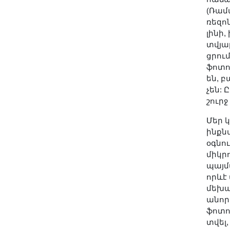
Երիտասարդ գիտնականի
(Ռամա
ռեզո
ամբիոն
լինի
Մեր երախտավորները
տվյալ
Հայտարարություններ
ցրում
ֆոտո
Կայքի քարտեզ
են, 
Որոնում
չեն: 
շուրջ
Մեր 
ինքն
օգնո
միկր
պայմ
որևէ
մեխա
անորո
ֆոտո
տվել,