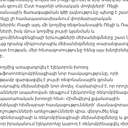
ն ցրում): Ըստ հայտնի տեսական մոդելների՝ Ռեյլի
նանսային ճառագայթման գծի լայնությունը պետք է շատ
, ինչը չի համապատասխանում փորձարարական
ներին: Բացի այդ, մի կողմից ռեզոնանսային Ռեյլի և 
ների, իսկ մյուս կողմից լույսի կլանման և
լյումինեսցենցիայի երևույթների մեխանիզմները շատ
բայց դրանց միկրոսկոպիկ մեխանիզմները տարանջատ
Ըստ էության, մեր հետազոտությունը հենց այս խնդիրնե
 է։
կողմից առաջադրվել է էլեկտրոն-խոռոչ
աֆոտոռեկոմբինացիայի նոր հասկացությունը, որի
ւթյամբ զարգացվել է լույսի ռեզոնանսային ցրման
ոսկոպիկ մեխանիզմի նոր մոդել։ Համարվում է, որ որո
անների ապահովան դեպքում էլեկտրոնը ռեկոմբինացվ
 պատահական խոռոչի հետ։ Հիմնվելով քվանտային
նիկայի հիմնարար հասկացությունների՝ մասնավորա
շությունների առնչությունների վրա, վերլուծել ենք
գեներացիայի և ռեկոմբինացիայի մեխանիզմները և ցո
 որ իրականում էլեկտրոնը կարող է ռեկոմբինացվել «ի