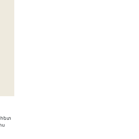
 հետ
իս