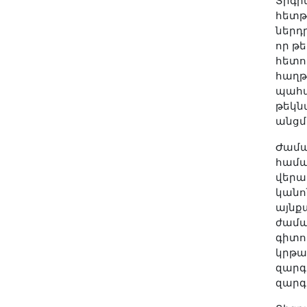
Տիգր
հետթ
ներդ
որ թ
հետո
հաղթ
պահա
թեկն
անցմա
Ժամա
համա
վերաբ
կանո
այնք
ժամա
գիտու
կրթա
զարգ
զարգ