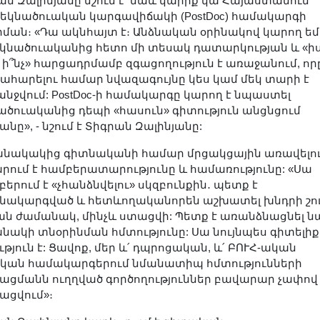
ան Զալինյանը նշում է՝ նաև կարիք կա Հայաստանում
եկնածուական կարգավիճակի (PostDoc) համակարգի
րման։ «Դա ակնհայտ է։ Անձնական օրինակով կարող եմ 
եկնածուականից հետո մի տեսակ դատարկության և «ի
 ի՞նչ» հարցադրմամբ զգացողություն է առաջանում, որ
ահարելու համար նվազագույնը կես կամ մեկ տարի է
նջվում: PostDoc-ի համակարգը կարող է նպաստել
ածուականից դեպի «հասուն» գիտություն անցնցում
նը», - նշում է Տիգրան Զալինյանը:
նակակից գիտնականի համար մրցակցային առավելու
րում է համբերատարությունը և համառությունը: «Սա
երում է «չհանձնվելու» սկզբունքին․ պետք է
նակարգված և հետևողականորեն աշխատել խնդրի շո
ան ժամանակ, մինչև ստացվի: Պետք է առանձնացնել ն
նակի տնօրինման հմտությունը: Սա նույնպես գիտելիք
թյուն է: Ցավոք, մեր և՛ դպրոցական, և՛ ԲՈՒՀ-ական
կան համակարգերում նմանատիպ հմտությունների
ացմանն ուղղված գործողություններ բավարար չափով 
ացվում»։