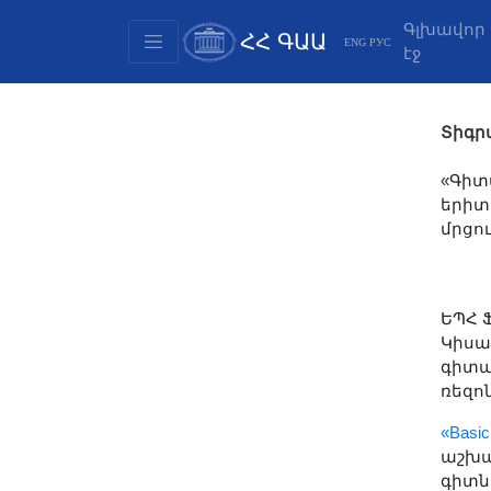
Գլխավոր
ՀՀ ԳԱԱ
ENG
РУС
էջ
Կառուցվածք
Նախագահության
Տիգր
անդամներ
Փաստաթղթեր
«Գիտ
երիտ
Ինովացիոն առաջարկներ
մրցո
Հրատարակություններ
Հիմնադրամներ
Գիտաժողովներ
ԵՊՀ 
Մրցույթներ
Կիսա
գիտա
Միջազգային
ռեզո
համագործակցություն
«Basic
Երիտասարդական
աշխա
ծրագրեր
գիտն