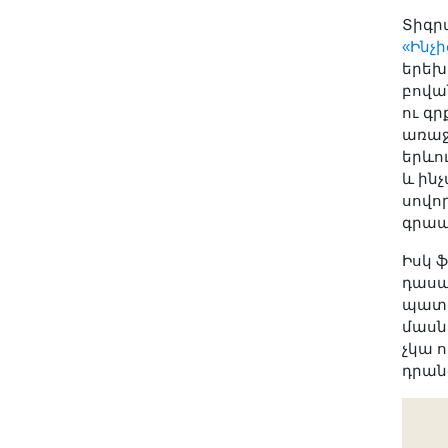
Տիգր
«Ինչի
երեխ
բովա
ու գ
առաջ
երևու
և ին
սովոր
գրապ
Իսկ 
դասա
պատա
մասն
չկա ո
դրան