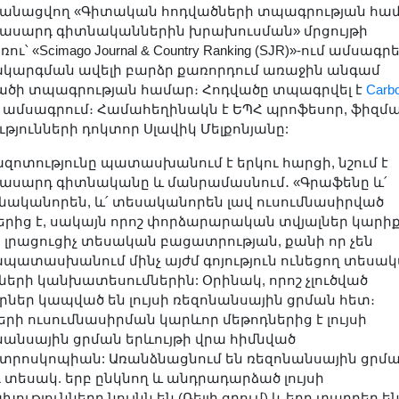
անացվող «Գիտական հոդվածների տպագրության հա
ասարդ գիտնականներին խրախուսման» մրցույթի
ու՝ «Scimago Journal & Country Ranking (SJR)»-ում ամսագր
կարգման ավելի բարձր քառորդում առաջին անգամ
ածի տպագրության համար։ Հոդվածը տպագրվել է
Carb
ամսագրում։ Համահեղինակն է ԵՊՀ պրոֆեսոր, ֆիզմ
ւթյունների դոկտոր Սլավիկ Մելքոնյանը:
զոտությունը պատասխանում է երկու հարցի, նշում է
ասարդ գիտնականը և մանրամասնում․ «Գրաֆենը և՛
նականորեն, և՛ տեսականորեն լավ ուսումնասիրված
թերից է, սակայն որոշ փորձարարական տվյալներ կարի
ն լրացուցիչ տեսական բացատրության, քանի որ չեն
պատասխանում մինչ այժմ գոյություն ունեցող տեսա
լների կանխատեսումներին: Օրինակ, որոշ չլուծված
րներ կապված են լույսի ռեզոնանսային ցրման հետ։
երի ուսումնասիրման կարևոր մեթոդներից է լույսի
նանսային ցրման երևույթի վրա հիմնված
տրոսկոպիան: Առանձնացնում են ռեզոնանսային ցրմ
ւ տեսակ. երբ ընկնող և անդրադարձած լույսի
ությունները նույնն են (Ռեյլի ցրում) և երբ տարբեր ե