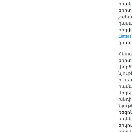
Լուսանկարներ
իրակ
երիտ
Տեսադարան
շահառ
Վեբ ռեսուրսներ
դասա
հոդվ
Այլ ակադեմիաներ
Letters
«Գիտություն» թերթ
գիտո
«Գիտության աշխարհում»
Հետա
հանդես
երիտ
Հրապարակումներ
փորձ
նյու
մամուլում
ունե
Ազդեր
համա
Հոբելյաններ
մոդե
խնդի
Համալսարաններ
Նյութ
Նորություններ
ռեզո
Գիտական արդյունքներ
սպեկ
երկո
Սփյուռքի գիտնականները
հաճախ