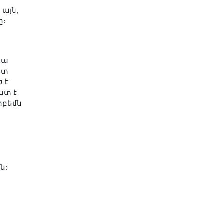
 այն,
ը։
րա
ետ
 է
ատ է
րբեմն
ն: