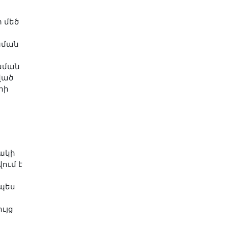
 մեծ
Ռաման
 նման
ված
րի
շակի
ում է
պես
ւյց
ր