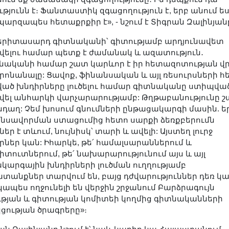
թյունն է։ Ֆանտաստիկ զգացողություն է, երբ անում ես
 պարզապես հետաքրքիր է», - նշում է Տիգրան Զալինյան
երիտասարդ գիտնականի՝ գիտությամբ արդյունավետ
վելու համար պետք է ժամանակ և ազատություն․
նականի համար շատ կարևոր է իր հետազոտության վ
րոնանալը: Ցավոք, ֆինանսական և այլ ռեսուրսների հ
ած խնդիրները լուծելու համար գիտնականը ստիպված
վել անհարկի վարչարարությամբ: Թղթաբանությունը շ
նդաղ: Չեմ խոսում գնումների ընթացակարգի մասին. ե
նսավորման ստացումից հետո սարքի ձեռքբերումն
եր է տևում, նույնիսկ՝ տարի և ավելի: Այստեղ լուրջ
րներ կան: Իհարկե, թե՛ համալսարաններում և
իտուտներում, թե՛ նախարարությունում այս և այլ
կարգային խնդիրների լուծման ուղղությամբ
տանքներ տարվում են, բայց դժվարություններ դեռ կա
ապես ողջունելի են վերջին շրջանում Բարձրագույն
ւթյան և գիտության կոմիտեի կողմից գիտնականների
ցության ծրագրերը»։