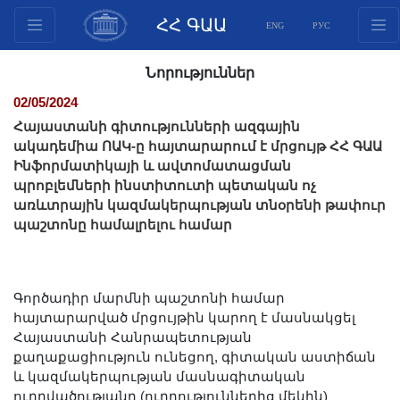
ՀՀ ԳԱԱ
ENG
РУС
Կառուցվածք
Նորություններ
Նախագահության
02/05/2024
անդամներ
Հայաստանի գիտությունների ազգային
Փաստաթղթեր
ակադեմիա ՈԱԿ-ը հայտարարում է մրցույթ ՀՀ ԳԱԱ
Ինֆորմատիկայի և ավտոմատացման
Ինովացիոն առաջարկներ
պրոբլեմների ինստիտուտի պետական ոչ
Հրատարակություններ
առևտրային կազմակերպության տնօրենի թափուր
Հիմնադրամներ
պաշտոնը համալրելու համար
Գիտաժողովներ
Մրցույթներ
Գործադիր մարմնի պաշտոնի համար
Միջազգային
հայտարարված մրցույթին կարող է մասնակցել
համագործակցություն
Հայաստանի Հանրապետության
Երիտասարդական
քաղաքացիություն ունեցող, գիտական աստիճան
և կազմակերպության մասնագիտական
ծրագրեր
ուղղվածությանը (ուղղություններից մեկին)