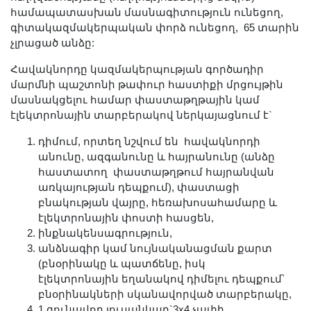
Լուսանկարներ
համապատասխան մասնագիտություն ունեցող,
գիտակազմակերպական փորձ ունեցող, 65 տարին
Տեսադարան
չլրացած անձը:
Վեբ ռեսուրսներ
Հավակնորդը կազմակերպության գործադիր
Այլ ակադեմիաներ
մարմնի պաշտոնի թափուր հաստիքի մրցույթին
«Գիտություն» թերթ
մասնակցելու համար փաստաթղթային կամ
«Գիտության աշխարհում»
էլեկտրոնային տարբերակով ներկայացնում է`
հանդես
դիմում, որտեղ նշվում են հավակնորդի
Հրապարակումներ
անունը, ազգանունը և հայրանունը (անձը
հաստատող փաստաթղթում հայրանվան
մամուլում
առկայության դեպքում), փաստացի
Ազդեր
բնակության վայրը, հեռախոսահամարը և
Հոբելյաններ
էլեկտրոնային փոստի հասցեն,
ինքնակենսագրություն,
Համալսարաններ
անձնագիր կամ նույնականացման քարտ
Նորություններ
(բնօրինակը և պատճենը, իսկ
Գիտական արդյունքներ
էլեկտրոնային եղանակով դիմելու դեպքում՝
բնօրինակների սկանավորված տարբերակը,
Սփյուռքի գիտնականները
1 գունավոր լուսանկար`3x4 չափի