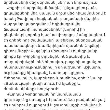
երեխաների մեջ սերմանել սեր՝ առ կրթություն:
Երիտասարդ գիտնականի
Փոքրիկ Վարդանը մեծացել է ընչազրկության,
ամբիոն
զրկանքների մեջ, սակայն միշտ մեծ հիացմունքով է
Մեր երախտավորները
խոսել Թավրիզի հայկական թաղամասի մասին:
Վարդանը կարողանում է դիմագրավել
Հայտարարություններ
ճակատագրի հարվածներին՝ շնորհիվ իր
Կայքի քարտեզ
ընկերների, որոնց հետ նա փողոցում անցկացնում
Որոնում
էր գրեթե ողջ ժամանակը՝ այցելելով եկեղեցական
պատարագների և ամերիկյան-վեսթերն ֆիլմերի
դիտումների: Բայց նրա մեծագույն հանգրվանը
գիրքն էր: «Գրքերը փրկեցին ինձ բանտից և
տեղափոխեցին ինձ հեռավոր, բայց հիասքանչ ու
հնարավորություններով լի մի աշխարհ: Աշխարհ,
ուր կյանքը հիասքանչ է, արդար, կրքոտ,
էներգիայով լի, կարեկցող և հաճելի»,-գրել է նա իր
«Ճանապարհ դեպի տուն: Իմ կյանքը և
ժամանակները» հուշերում:
Վարդան Գրիգորյանն իր նախնական
կրթությունը ստացել է Իրանում: Նա բավական լավ
էր սովորում դպրոցում և շուտով աչքի է ընկնում: