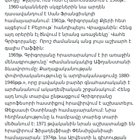
կնոջը` Քլերին, ում հետ էլ ամուսնանում է 1960թ.:
1960-ականների սկզբներին նա արդեն
դասավանդում է Սան-Ֆրանցիսկոյի
համալսարանում: 1961թ. Գրիգորյանը Քլերի հետ
այցելում է Բեյրութ` հանդիպելու Վրացյանին: Հենց
այդ օրերին էլ ծնվում է նրանց առաջնեկը` Վահե
Գրիգորյանը: Որոշ ժամանակ անց լույս աշխարհ է
գալիս Րաֆֆին:
1969թ. Գրիգորյանը հրատարակում է իր առաջին
մենագրությունը՝ «Ժամանակակից Աֆղանստանի
ձևավորումը: Քաղաքականության
փոփոխականությունը և արդիականացումը 1880-
1946թթ.», որը բավական բարձր գնահատականի է
արժանանում ակադեմիական շրջանակում: Հենց
այդ նույն տարվա ընթացքում Գրիգորյանը
պրոֆեսորի հաստիքով հրավիրվում է աշխատելու
Թեքսասի Օստինայի համալսարանում: Նրա
հեղինակությունը և համբավը տարեց տարի
մեծանում է: 1971 թվականին նրան աշխատանքի են
հրավիրում Ֆիլադելֆիայի Փենսիլվանիայի
համալսարան: 1974թ. նա Արվեստի և գիտության