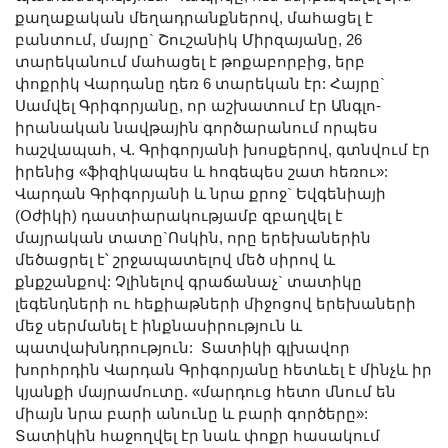
Լուսանկարներ
քաղաքական մեղադրանքներով, մահացել է
բանտում, մայրը` Շուշանիկ Միրզայանը, 26
Տեսադարան
տարեկանում մահացել է թոքաբորբից, երբ
Վեբ ռեսուրսներ
փոքրիկ Վարդանը դեռ 6 տարեկան էր: Հայրը`
Այլ ակադեմիաներ
Սամվել Գրիգորյանը, որ աշխատում էր Անգլո-
իրանական նավթային գործարանում որպես
«Գիտություն» թերթ
հաշվապահ, Վ. Գրիգորյանի խոսքերով, գտնվում էր
«Գիտության աշխարհում»
իրենից «ֆիզիկապես և հոգեպես շատ հեռու»:
հանդես
Վարդան Գրիգորյանի և նրա քրոջ` Եվգենիայի
(Օժիկի) դաստիարակությամբ զբաղվել է
Հրապարակումներ
մայրական տատը`Ոսկին, որը երեխաներին
մամուլում
մեծացրել է՝ շրջապատելով մեծ սիրով և
Ազդեր
քնքշանքով: Չլինելով գրաճանաչ` տատիկը
լեգենդների ու հեքիաթների միջոցով երեխաների
Հոբելյաններ
մեջ սերմանել է ինքնասիրություն և
Համալսարաններ
պատվախնդրություն: Տատիկի գլխավոր
խորհրդին Վարդան Գրիգորյանը հետևել է մինչև իր
Նորություններ
կյանքի մայրամուտը. «մարդուց հետո մնում են
Գիտական արդյունքներ
միայն նրա բարի անունը և բարի գործերը»:
Սփյուռքի գիտնականները
Տատիկին հաջողվել էր նաև փոքր հասակում