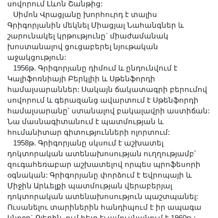
սովորում Լևոն Շանթից:
Սիմոն Վրացյանը խորհուրդ է տալիս
Գրիգորյանին մեկնել Միացյալ Նահանգներ և
շարունակել կրթությունը` միաժամանակ
խոստանալով ցուցաբերել նյութական
աջակցություն:
1956թ. Գրիգորյանը դիմում և ընդունվում է
Կալիֆոռնիայի Բերկլիի և Սթենֆորդի
համալսարաններ: Սակայն ճակատագրի բերումով
սովորում և գերազանց ավարտում է Սթենֆորդի
համալսարանը՝ ստանալով բակալավրի աստիճան:
Նա մասնագիտանում է պատմության և
հումանիտար գիտությունների ոլորտում:
1958թ. Գրիգորյանը սկսում է աշխատել
դոկտորական ատենախոսության ուղղությամբ՝
զուգահեռաբար աշխատելով որպես պրոֆեսորի
օգնական: Գրիգորյանը փորձում է Եվրոպայի և
Միջին Արևելքի պատմության վերաբերյալ
դոկտորական ատենախոսություն պաշտպանել:
Ուսանելու տարիներին հանդիպում է իր ապագա