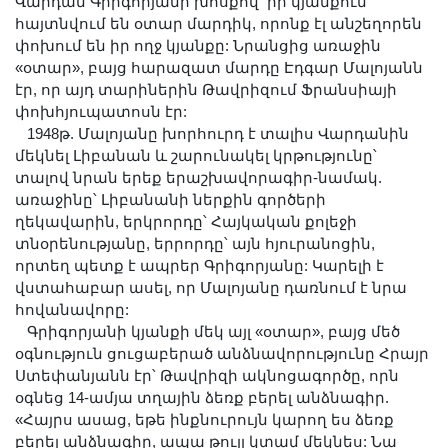
Վարդան Գրիգորյանի խոսքով՝ իր կյանքում
հայտնվում են օտար մարդիկ, որոնք էլ անշեղորեն
փոխում են իր ողջ կյանքը: Նրանցից առաջին
«օտար», բայց հարազատ մարդը Էդգար Մալոյանն
էր, որ այդ տարիներին Թավրիզում Ֆրանսիայի
փոխհյուպատոսն էր:
1948թ. Մալոյանը խորհուրդ է տալիս Վարդանին
մեկնել Լիբանան և շարունակել կրթությունը՝
տալով նրան երեք երաշխավորագիր-նամակ.
առաջինը՝ Լիբանանի ներքին գործերի
ղեկավարին, երկրորդը՝ Հայկական քոլեջի
տնօրենությանը, երրորդը՝ այն հյուրանոցին,
որտեղ պետք է ապրեր Գրիգորյանը: Կարելի է
վստահաբար ասել, որ Մալոյանը դառնում է նրա
հովանավորը:
Գրիգորյանի կյանքի մեկ այլ «օտար», բայց մեծ
օգնություն ցուցաբերած անձնավորությունը Հրայր
Ստեփանյանն էր՝ Թավրիզի ակնոցագործը, որն
օգնեց 14-ամյա տղային ձեռք բերել անձնագիր.
«Հայրս ասաց, եթե ինքնուրույն կարող ես ձեռք
բերել անձնագիր, ապա թույլ կտամ մեկնես: Նա