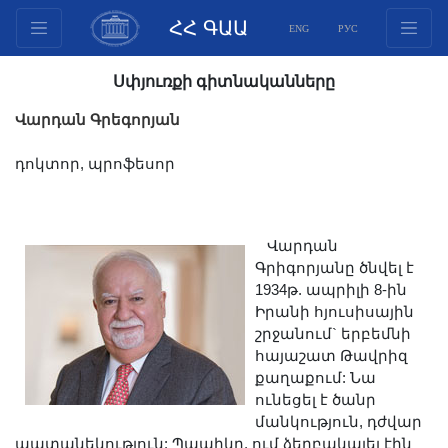
ՀՀ ԳԱԱ
ENG
РУС
Կառուցվածք
Սփյուռքի գիտնականները
Նախագահության
Վարդան Գրեգորյան
անդամներ
Փաստաթղթեր
դոկտոր, պրոֆեսոր
Ինովացիոն առաջարկներ
Հրատարակություններ
Վարդան
Հիմնադրամներ
Գրիգորյանը ծնվել է
Գիտաժողովներ
1934թ. ապրիլի 8-ին
Մրցույթներ
Իրանի հյուսիսային
շրջանում` երբեմնի
Միջազգային
հայաշատ Թավրիզ
համագործակցություն
քաղաքում: Նա
Երիտասարդական
ունեցել է ծանր
մանկություն, դժվար
ծրագրեր
պատանեկություն: Պապիկը, ում ձերբակալել էին