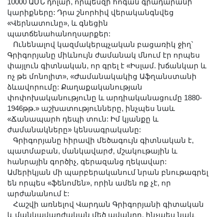
10000 ԱՄՆ դոլար, որպեսզի հոգան գրադարանի
կարիքները: Դրա շնորհիվ վերականգնվեց
«Վերնատունը», և գնեցին
պատճենահանողսարքեր:
Ունենալով կազմակերպչական բացառիկ ջիղ՝
Գրիգորյանը միևնույն ժամանակ մնում էր որպես
փայլուն գիտնական, որ գրել է «Իսլամ. խճանկար և
ոչ թե մոնոլիտ», «Ժամանակակից Աֆղանստանի
ձևավորումը: Քաղաքականության
փոփոխականությունը և արդիականացումը 1880-
1946թթ.» աշխատությունները, ինչպես նաև
«Ճանապարհ դեպի տուն: Իմ կյանքը և
ժամանակները» կենսագրականը:
Գրիգորյանը հիրավի մեծագույն գիտնական է,
պատմաբան, մանկավարժ, մշակութային և
հանրային գործիչ, գերազանց ղեկավար:
Ամերիկյան մի պարբերականում նրան բնութագրել
են որպես «ֆենոմեն», որին ամեն ոք չէ, որ
արժանանում է:
Հաշվի առնելով Վարդան Գրիգորյանի գիտական
և մանկավարժական մեծ ավանդը, ինչպես նաև