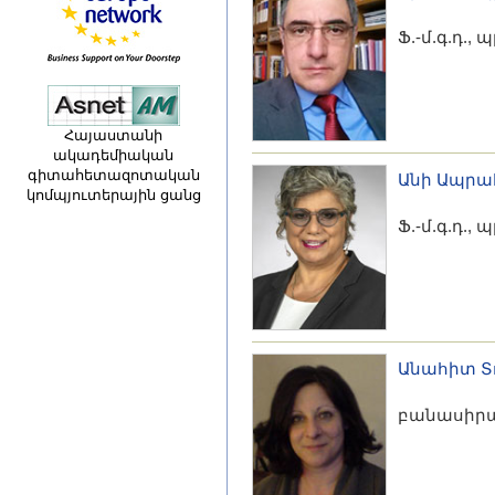
Ֆ.-մ.գ.դ.,
Հայաստանի
ակադեմիական
գիտահետազոտական
Անի Ապրա
կոմպյուտերային ցանց
Ֆ.-մ.գ.դ.,
Անահիտ 
բանասիրա