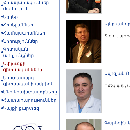
Հրապարակումներ
մամուլում
Ազդեր
Ալեքսանդ
Հոբելյաններ
Համալսարաններ
Տ.գ.դ., պր
Նորություններ
Գիտական
արդյունքներ
Սփյուռքի
գիտնականները
Ազիզյան Ռո
Երիտասարդ
գիտնականի ամբիոն
Բժշկ.գ.դ.,
Մեր երախտավորները
Հայտարարություններ
Կայքի քարտեզ
Գարեգին Ա