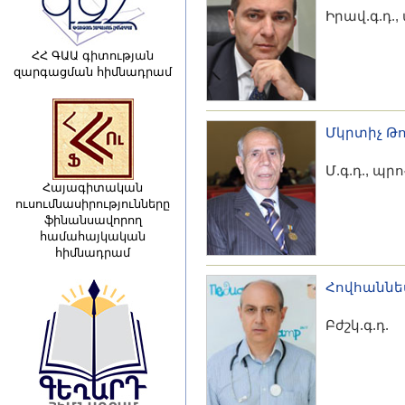
Իրավ.գ.դ.
ՀՀ ԳԱԱ գիտության
զարգացման հիմնադրամ
Մկրտիչ Թ
Մ.գ.դ., պր
Հայագիտական
ուսումնասիրությունները
ֆինանսավորող
համահայկական
հիմնադրամ
Հովհաննե
Բժշկ.գ.դ.