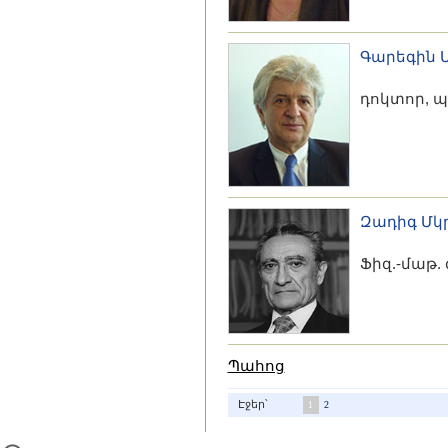
Գարեգին 
դոկտոր, 
Զադիգ Մկ
Ֆիզ.-մաթ.
Պահոց
Էջեր՝
1
2