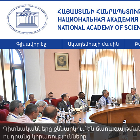
Գլխավոր էջ
Ակադեմիայի մասին
Բ
Գիտնականները քննարկում են ճառագայթման 
ու դրանց կիրառությունները