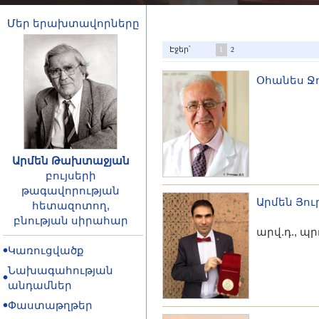
Մեր երախտավորները
Էջեր՝
1
2
Օհանես Ջ
Արմեն Թախտաջյան
բույսերի
թագավորության
Արմեն Յո
հետազոտող,
բնության սիրահար
արվ.դ., պ
Կառուցվածք
Նախագահության
անդամներ
Փաստաթղթեր