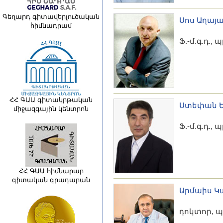
Գեղարդ գիտավերլուծական
Սոս Աղայ
հիմնադրամ
Ֆ.-մ.գ.դ.,
ՀՀ ԳԱԱ գիտակրթական
Ստեփան 
միջազգային կենտրոն
Ֆ.-մ.գ.դ.,
ՀՀ ԳԱԱ հիմնարար
գիտական գրադարան
Արմաիս Կ
դոկտոր, 