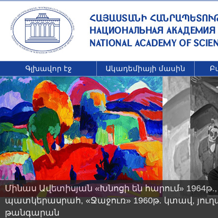
Գլխավոր էջ
Ակադեմիայի մասին
Բ
Մինաս Ավետիսյան «Խնոցի են հարում» 1964թ.
պատկերասրահ, «Ջաջուռ» 1960թ. կտավ, յու
թանգարան