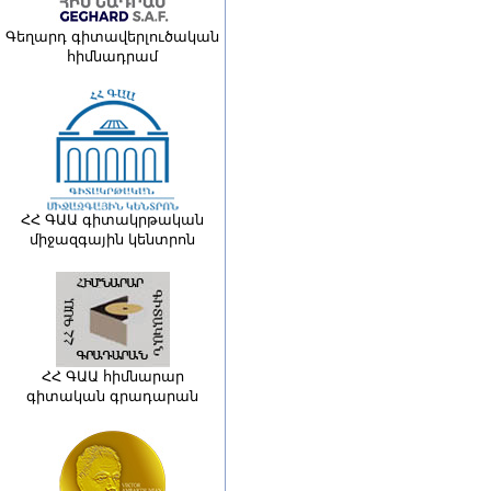
Գեղարդ գիտավերլուծական
հիմնադրամ
ՀՀ ԳԱԱ գիտակրթական
միջազգային կենտրոն
ՀՀ ԳԱԱ հիմնարար
գիտական գրադարան