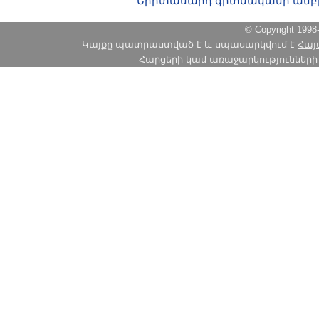
Երիտասարդ գիտնականի ամբ
© Copyright 1
Կայքը պատրաստված է և սպասարկվում է
Հայ
Հարցերի կամ առաջարկությունների հա