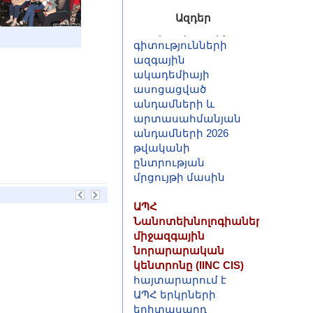
Հանրապետության
Ազդեր
գիտությունների
ազգային
ակադեմիայի
ասոցացված
անդամների և
արտասահմանյան
անդամների 2026
թվականի
ընտրության
մրցույթի մասին
ԱՊՀ
Նանոտեխնոլոգիաների
միջազգային
նորարարական
կենտրոնը (IINC CIS)
հայտարարում է
ԱՊՀ երկրների
երիտասարդ
գիտնականների և