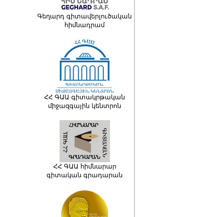
Գեղարդ գիտավերլուծական
հիմնադրամ
ՀՀ ԳԱԱ գիտակրթական
միջազգային կենտրոն
ՀՀ ԳԱԱ հիմնարար
գիտական գրադարան