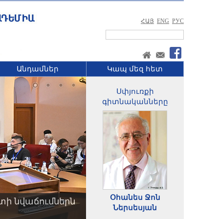
ՀԱՅ
ENG
РУС
Անդամներ
Կապ մեզ հետ
Սփյուռքի
գիտնականները
Օհանես Ջոն
տի նվաճումներն
Ներսեսյան