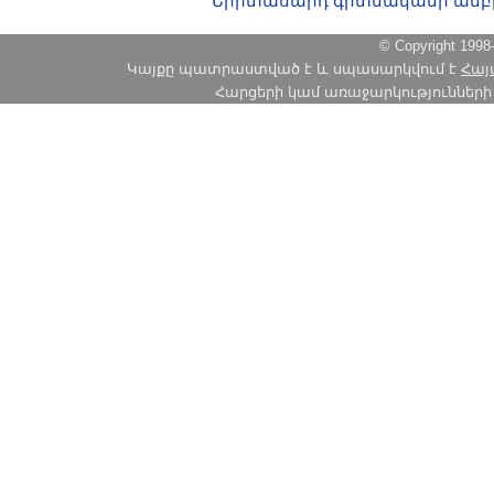
Երիտասարդ գիտնականի ամբ
© Copyright 1
Կայքը պատրաստված է և սպասարկվում է
Հայ
Հարցերի կամ առաջարկությունների հա