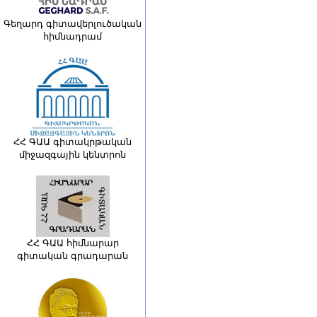
Գեղարդ գիտավերլուծական
հիմնադրամ
ՀՀ ԳԱԱ գիտակրթական
միջազգային կենտրոն
ՀՀ ԳԱԱ հիմնարար
գիտական գրադարան