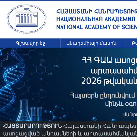
Գլխավոր էջ
Ակադեմիայի մասին
Բ
ՀԱՅՏԱՐԱՐՈՒԹՅՈՒՆ
Հայաստանի Հանրապետու
ասոցացված անդամների և արտասահմանյան ա