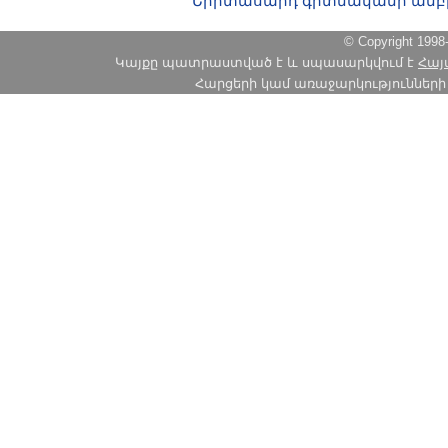
Երիտասարդ գիտնականի ամբ
© Copyright 1
Կայքը պատրաստված է և սպասարկվում է
Հայ
Հարցերի կամ առաջարկությունների հա