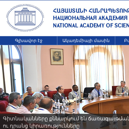
Գլխավոր էջ
Ակադեմիայի մասին
Բ
Գիտնականները քննարկում են ճառագայթման 
ու դրանց կիրառությունները