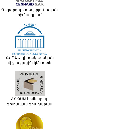
Գեղարդ գիտավերլուծական
հիմնադրամ
ՀՀ ԳԱԱ գիտակրթական
միջազգային կենտրոն
ՀՀ ԳԱԱ հիմնարար
գիտական գրադարան