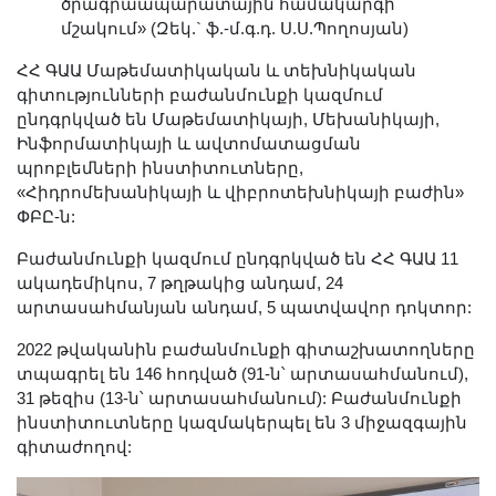
ծրագրաապարատային համակարգի
Երիտասարդ գիտնականի
մշակում» (Զեկ.` ֆ.-մ.գ.դ. Ս.Ս.Պողոսյան)
ամբիոն
ՀՀ ԳԱԱ Մաթեմատիկական և տեխնիկական
Մեր երախտավորները
գիտությունների բաժանմունքի կազմում
Հայտարարություններ
ընդգրկված են Մաթեմատիկայի, Մեխանիկայի,
Ինֆորմատիկայի և ավտոմատացման
Կայքի քարտեզ
պրոբլեմների ինստիտուտները,
Որոնում
«Հիդրոմեխանիկայի և վիբրոտեխնիկայի բաժին»
ՓԲԸ-ն:
Բաժանմունքի կազմում ընդգրկված են ՀՀ ԳԱԱ 11
ակադեմիկոս, 7 թղթակից անդամ, 24
արտասահմանյան անդամ, 5 պատվավոր դոկտոր:
2022 թվականին բաժանմունքի գիտաշխատողները
տպագրել են 146 հոդված (91-ն՝ արտասահմանում),
31 թեզիս (13-ն՝ արտասահմանում): Բաժանմունքի
ինստիտուտները կազմակերպել են 3 միջազգային
գիտաժողով: