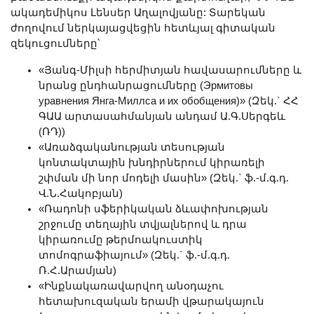
Լուսանկարներ
ակադեմիկոս Լենսեր Աղալովյանը: Տարեկան
ժողովում ներկայացվեցին հետևյալ գիտական
Տեսադարան
զեկուցումները՝
Վեբ ռեսուրսներ
«Յանգ-Միլսի հերմիտյան հավասարումները և
Այլ ակադեմիաներ
նրանց ընդհանրացումները (Эрмитовы
«Գիտություն» թերթ
уравнения Янга-Миллса и их обобщения)» (Զեկ.` ՀՀ
«Գիտության աշխարհում»
ԳԱԱ արտասահմանյան անդամ Ա.Գ.Սերգեև
(ՌԴ))
հանդես
«Առաձգականության տեսության
Հրապարակումներ
կոնտակտային խնդիրներում կիրառելի
մամուլում
շփման մի նոր մոդելի մասին» (Զեկ.` ֆ.-մ.գ.դ.
Վ.Ն.Հակոբյան)
Ազդեր
«Ռադոնի սֆերիկական ձևափոխության
Հոբելյաններ
շրջումը տեղային տվյալներով և դրա
Համալսարաններ
կիրառումը թերմոակուստիկ
տոմոգրաֆիայում» (Զեկ.` ֆ.-մ.գ.դ.
Նորություններ
Ռ.Հ.Արամյան)
Գիտական արդյունքներ
«Ինքնակառավարվող անօդաչու
հետախուզական երամի վթարակայուն
Սփյուռքի գիտնականները