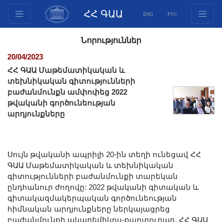
ՀՀ ԳԱԱ
ENG
РУС
Կառուցվածք
Նորություններ
Նախագահության
20/04/2023
անդամներ
ՀՀ ԳԱԱ Մաթեմատիկական և
Փաստաթղթեր
տեխնիկական գիտությունների
բաժանմունքն ամփոփեց 2022
Ինովացիոն առաջարկներ
թվականի գործունեության
Հրատարակություններ
արդյունքները
Հիմնադրամներ
Գիտաժողովներ
Մրցույթներ
Սույն թվականի ապրիլի 20-ին տեղի ունեցավ ՀՀ
ԳԱԱ Մաթեմատիկական և տեխնիկական
Միջազգային
գիտությունների բաժանմունքի տարեկան
համագործակցություն
ընդհանուր ժողովը: 2022 թվականի գիտական և
Երիտասարդական
գիտակազմակերպական գործունեության
հիմնական արդյունքները ներկայացրեց
ծրագրեր
բաժանմունքի ակադեմիկոս-քարտուղար, ՀՀ ԳԱԱ