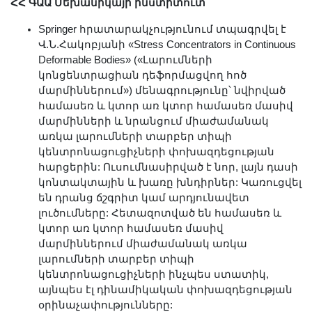
ՀՀ ԳԱԱ Մեխանիկայի ինստիտուտ
Springer հրատարակչությունում տպագրվել է
Վ.Ն.Հակոբյանի «Stress Concentrators in Continuous
Deformable Bodies» («Լարումների
կոնցենտրացիան դեֆորմացվող հոծ
մարմիններում») մենագրությունը՝ նվիրված
համասեռ և կտոր առ կտոր համասեռ մասիվ
մարմինների և նրանցում միաժամանակ
առկա լարումների տարբեր տիպի
կենտրոնացուցիչների փոխազդեցության
հարցերին: Ուսումնասիրված է նոր, լայն դասի
կոնտակտային և խառը խնդիրներ: Կառուցվել
են դրանց ճշգրիտ կամ արդյունավետ
լուծումները: Հետազոտված են համասեռ և
կտոր առ կտոր համասեռ մասիվ
մարմիններում միաժամանակ առկա
լարումների տարբեր տիպի
կենտրոնացուցիչների ինչպես ստատիկ,
այնպես էլ դինամիկական փոխազդեցության
օրինաչափությունները: