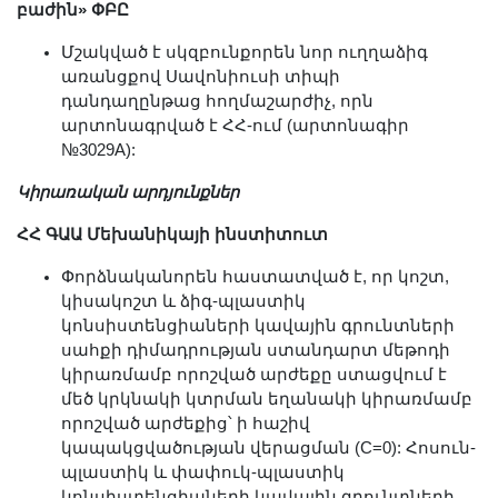
բաժին» ՓԲԸ
Մշակված է սկզբունքորեն նոր ուղղաձիգ
առանցքով Սավոնիուսի տիպի
դանդաղընթաց հողմաշարժիչ, որն
արտոնագրված է ՀՀ-ում (արտոնագիր
№3029А):
Կիրառական արդյունքներ
ՀՀ ԳԱԱ Մեխանիկայի ինստիտուտ
Փորձնականորեն հաստատված է, որ կոշտ,
կիսակոշտ և ձիգ-պլաստիկ
կոնսիստենցիաների կավային գրունտների
սահքի դիմադրության ստանդարտ մեթոդի
կիրառմամբ որոշված արժեքը ստացվում է
մեծ կրկնակի կտրման եղանակի կիրառմամբ
որոշված արժեքից՝ ի հաշիվ
կապակցվածության վերացման (C=0): Հոսուն-
պլաստիկ և փափուկ-պլաստիկ
կոնսիստենցիաների կավային գրունտների