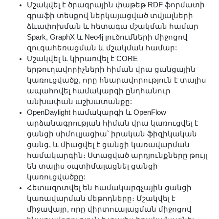
Մշակվել է ծրագրային փաթեթ RDF ֆորմատի
գրաֆի տեսքով ներկայացված տվյալների
ձևափոխման և հետագա մշակման համար
Spark, GraphX և Neo4j լուծումների միջոցով
զուգահեռացման և մշակման համար:
Մշակվել և կիրառվել է CORE
երթուղավորիչների հիման վրա ցանցային
կառուցվածք, որը հնարավորություն է տալիս
ապահովել համակարգի ընդհանուր
անխափան աշխատանքը:
OpenDaylight համակարգի և OpenFlow
արձանագրության հիման վրա կառուցվել է
ցանցի սիմուլյացիա՝ իրական ֆիզիկական
ցանց, և միացվել է ցանցի կառավարման
համակարգին։ Ստացված արդյունքները թույլ
են տալիս օպտիմալացնել ցանցի
կառուցվածքը:
Հետազոտվել են համակարգչային ցանցի
կառավարման մեթոդները։ Մշակվել է
միջավայր, որը վիրտուալացման միջոցով