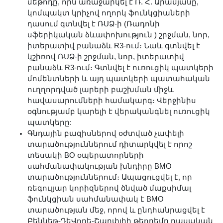
մեթոդը, որն առաջարկել է Ռ. Հ. Արամյանը,
կոմպակտ կրիչով ողորկ ֆունկցիաների
դասում գտնվել է ՌՍՁ-ի (Ռադոնի
սֆերիկական ձևափոխություն ) շրջման, նոր,
իտերատիվ բանաձև R3-ում։ Նաև գտնվել է
կշիռով ՌՍՁ-ի շրջման, նոր, իտերատիվ
բանաձև R3-ում։ Գտնվել է ուռուցիկ պատկերի
մոմենտների և այդ պատկերի պատահական
ուղղորդված լարերի բաշխման միջև
հավասարումների համակարգ։ Վերջինիս
օգնությամբ կարելի է վերականգնել ուռուցիկ
պատկերը:
Գնդային բազիսներով օժտված չափելի
տարածություններում դիտարկվել է որոշ
տեսակի BO օպերատորների
սահմանափակության խնդիրը BMO
տարածություններում։ Ապացուցվել է, որ
ռեգուլյար կորիզներով ծնված մաքսիմալ
ֆունկցիան սահմանափակ է BMO
տարածության մեջ, որով և ընդհանրացվել է
Բեննեթ-ԴեՎորե-Շարփլիի թեորեմը դասական