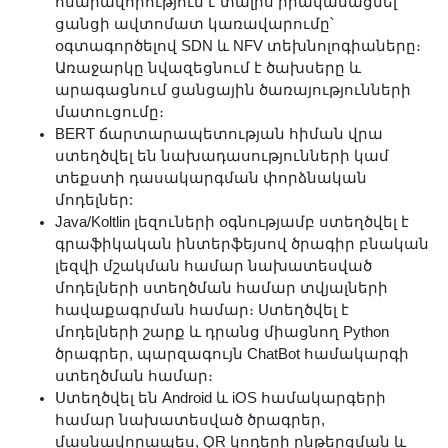
հնարավորություն է տալիս իրականացնել
ցանցի ավտոմատ կառավարումը՝
օգտագործելով SDN և NFV տեխնոլոգիաները։
Առաջարկը նվազեցնում է ծախսերը և
արագացնում ցանցային ծառայությունների
մատուցումը։
BERT ճարտարապետության հիման վրա
ստեղծվել են նախադասությունների կամ
տեքստի դասակարգման փորձնական
մոդելներ:
Java/Koltlin լեզուների օգնությամբ ստեղծվել է
գրաֆիկական ինտերֆեյսով ծրագիր բնական
լեզվի մշակման համար նախատեսված
մոդելների ստեղծման համար տվյալների
հավաքագրման համար։ Ստեղծվել է
մոդելների շարք և դրանց միացնող Python
ծրագրեր, պարզագույն ChatBot համակարգի
ստեղծման համար։
Ստեղծվել են Android և iOS համակարգերի
համար նախատեսված ծրագրեր,
մասնավորապես, QR կոդերի ընթերցման և