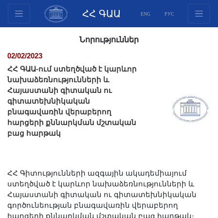
ՀՀ ԳԱԱ
ENG
РУС
Կառուցվածք
Նորություններ
Նախագահության
02/02/2023
անդամներ
ՀՀ ԳԱԱ-ում ստեղծված է կարևոր
Փաստաթղթեր
նախաձեռնությունների և
Հայաստանի գիտական ու
Ինովացիոն առաջարկներ
գիտատեխնիկական
Հրատարակություններ
բնագավառին վերաբերող
Հիմնադրամներ
հարցերի քննարկման մշտական
բաց հարթակ
Գիտաժողովներ
Մրցույթներ
Միջազգային
ՀՀ Գիտությունների ազգային ակադեմիայում
համագործակցություն
ստեղծված է կարևոր նախաձեռնությունների և
Երիտասարդական
Հայաստանի գիտական ու գիտատեխնիկական
գործունեության բնագավառին վերաբերող
ծրագրեր
հարցերի քննարկման մշտական բաց հարթակ։