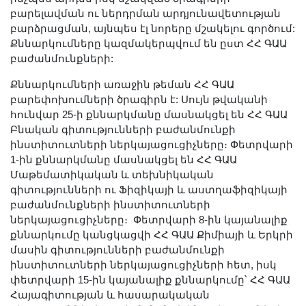
Երիտասարդ գիտնականի
բարելավման ու ներդրման արդյունավետության
բարձրացման, այնպես էլ նորերը մշակելու գործում:
ամբիոն
Քննարկումները կազմակերպվում են ըստ ՀՀ ԳԱԱ
Մեր երախտավորները
բաժանմունքների:
Հայտարարություններ
Քննարկումների առաջին թեման ՀՀ ԳԱԱ
Կայքի քարտեզ
բարեփոխումների ծրագիրն է: Սույն թվականի
Որոնում
հունվար 25-ի քննարկմանը մասնակցել են ՀՀ ԳԱԱ
Բնական գիտությունների բաժանմունքի
ինստիտուտների ներկայացուցիչները։ Փետրվարի
1-ին քննարկմանը մասնակցել են ՀՀ ԳԱԱ
Մաթեմատիկական և տեխնիկական
գիտությունների ու Ֆիզիկայի և աստղաֆիզիկայի
բաժանմունքների ինստիտուտների
ներկայացուցիչները։ Փետրվարի 8-ին կայանալիք
քննարկումը կանցկացվի ՀՀ ԳԱԱ Քիմիայի և Երկրի
մասին գիտությունների բաժանմունքի
ինստիտուտների ներկայացուցիչների հետ, իսկ
փետրվարի 15-ին կայանալիք քննարկումը՝ ՀՀ ԳԱԱ
Հայագիտության և հասարակական