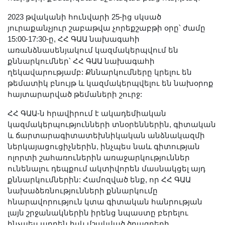
Լուսանկարներ
2023 թվականի հունվարի 25-ից սկսած
Տեսադարան
յուրաքանչյուր շաբաթվա չորեքշաբթի օրը՝ ժամը
Վեբ ռեսուրսներ
15:00-17:30-ը, ՀՀ ԳԱԱ նախագահի
առանձնասենյակում կազմակերպվում են
Այլ ակադեմիաներ
քննարկումներ՝ ՀՀ ԳԱԱ նախագահի
«Գիտություն» թերթ
ղեկավարությամբ: Քննարկումները կրելու են
«Գիտության աշխարհում»
թեմատիկ բնույթ և կազմակերպվելու են նախօրոք
հայտարարված թեմաների շուրջ:
հանդես
Հրապարակումներ
ՀՀ ԳԱԱ-ն հրավիրում է ակադեմիական
կազմակերպությունների տնօրեններին, գիտական
մամուլում
և ճարտարագիտատեխնիկական անձնակազմի
Ազդեր
ներկայացուցիչներին, ինչպես նաև գիտության
Հոբելյաններ
ոլորտի շահառուներին առաջարկություններ
ունենալու դեպքում ակտիվորեն մասնակցել այդ
Համալսարաններ
քննարկումներին: Համոզված ենք, որ ՀՀ ԳԱԱ
Նորություններ
նախաձեռնությունների քննարկումը
Գիտական արդյունքներ
հնարավորություն կտա գիտական հանրության
լայն շրջանակներին իրենց նպաստը բերելու
Սփյուռքի գիտնականները
ինչպես արդեն իսկ մշակված ծրագրերի