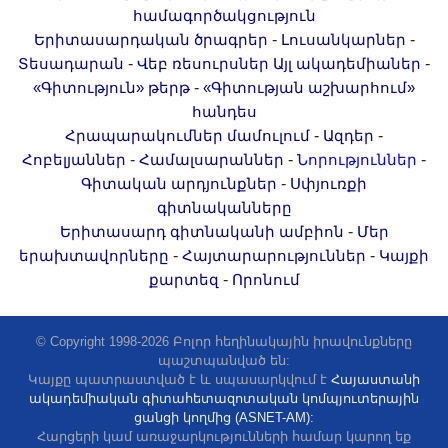
համագործակցություն
-
-
Երիտասարդական ծրագրեր
Լուսանկարներ
-
-
Տեսադարան
Վեբ ռեսուրսներ
Այլ ակադեմիաներ
-
«Գիտություն» թերթ
«Գիտության աշխարհում»
հանդես
-
-
Հրապարակումներ մամուլում
Ազդեր
-
-
-
Հոբելյաններ
Համալսարաններ
Նորություններ
-
Գիտական արդյունքներ
Սփյուռքի
գիտնականները
-
Երիտասարդ գիտնականի ամբիոն
Մեր
-
-
երախտավորները
Հայտարարություններ
Կայքի
-
քարտեզ
Որոնում
© Copyright 1998-2026 Բոլոր հեղինակային իրավունքները
պաշտպանված են:
Կայքը պատրաստված է և սպասարկվում է
Հայաստանի
ակադեմիական գիտահետազոտական կոմպյուտերային
ցանցի կողմից (ASNET-AM):
Հարցերի կամ առաջարկությունների համար կարող եք