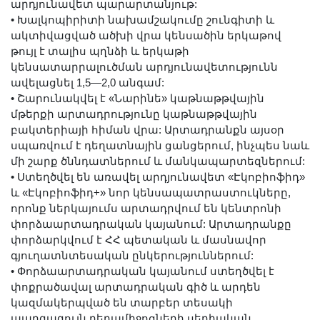
արդյունավետ պարարտանյութ:
•
Խալկոպիրիտի նախամշակումը շունգիտի և
ակտիվացված ածխի վրա կենսածին երկաթով
թույլ է տալիս պղնձի և երկաթի
կենսատարրալուծման արդյունավետությունն
ավելացնել 1,5—2,0 անգամ:
•
Շարունակվել է «Նարինե» կաթնաթթվային
մթերքի արտադրությունը կաթնաթթվային
բակտերիայի հիման վրա: Արտադրանքն այսօր
սպառվում է դեղատնային ցանցերում, ինչպես նաև
մի շարք ծննդատներում և մանկապարտեզներում:
•
Ստեղծվել են առավել արդյունավետ «Էկոբիոֆիդ»
և «Էկոբիոֆիդ+» նոր կենսապատրաստուկները,
որոնք ներկայումս արտադրվում են կենտրոնի
փորձաարտադրական կայանում: Արտադրանքը
փորձարկվում է ՀՀ պետական և մասնավոր
գյուղատնտեսական ընկերություններում:
•
Փորձաարտադրական կայանում ստեղծվել է
փոքրածավալ արտադրական գիծ և արդեն
կազմակերպված են տարբեր տեսակի
պարզագույն դեղամիջոցների սերիական