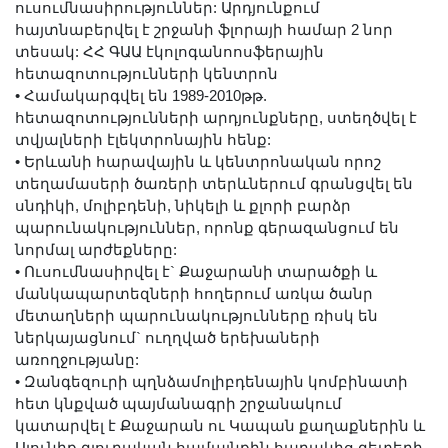
ուսումնասիրություններ: Արդյունքում
հայտնաբերվել է շրջանի ֆլորայի համար 2 նոր
տեսակ: ՀՀ ԳԱԱ էկոլոգանոոսֆերային
հետազոտությունների կենտրոն
•
Համակարգվել են 1989-2010թթ.
հետազոտությունների արդյունքները, ստեղծվել է
տվյալների էլեկտրոնային հենք:
•
Երևանի հարավային և կենտրոնական որոշ
տեղամասերի ծառերի տերևներում գրանցվել են
սնդիկի, մոլիբդենի, նիկելի և քլորի բարձր
պարունակություններ, որոնք գերազանցում են
նորմալ արժեքները:
•
Ուսումնասիրվել է` Քաջարանի տարածքի և
մանկապարտեզների հողերում առկա ծանր
մետաղների պարունակությունները ռիսկ են
ներկայացնում` ուղղված երեխաների
առողջությանը:
•
Զանգեզուրի պղնձամոլիբդենային կոմբինատի
հետ կնքված պայմանագրի շրջանակում
կատարվել է Քաջարան ու Կապան քաղաքներին և
Սյունիք գյուղական համայնքին հարակից գետերի