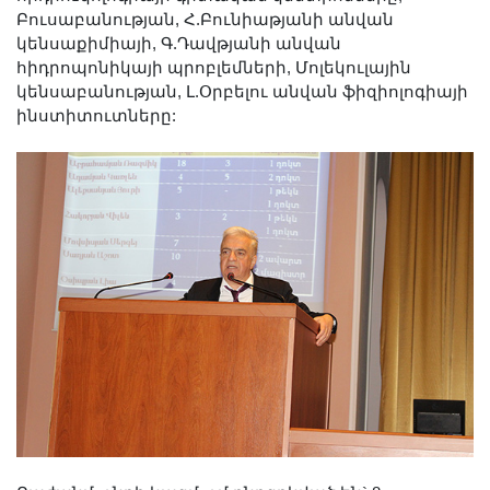
Լուսանկարներ
Բուսաբանության, Հ.Բունիաթյանի անվան
կենսաքիմիայի, Գ.Դավթյանի անվան
Տեսադարան
հիդրոպոնիկայի պրոբլեմների, Մոլեկուլային
Վեբ ռեսուրսներ
կենսաբանության, Լ.Օրբելու անվան ֆիզիոլոգիայի
Այլ ակադեմիաներ
ինստիտուտները:
«Գիտություն» թերթ
«Գիտության աշխարհում»
հանդես
Հրապարակումներ
մամուլում
Ազդեր
Հոբելյաններ
Համալսարաններ
Նորություններ
Գիտական արդյունքներ
Սփյուռքի գիտնականները