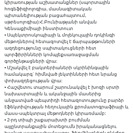
կիրառության աշխատանքներ (սպորտային
հոգեֆիզիոլոգիա, մասնագիտական
պիտանելիության բացահայտում,
սթրեսոլոգիա):Հ.Բունիաթյանի անվան
Կենսաքիմիայի ինստիտուտ
•
Սպեկտրոսկոպիայի և մոլեկուլային դոկինգի
մեթոդներով հետազոտվել է ճարպաթթուների
ազդեցությունը սպիտակուցների հետ
պորֆիրինների կոմպլեքսառաջացման
գործընթացների վրա:
•
Մշակվել է բակտերիաների սկրինինգային
համակարգ` հիմնված լեկտինների հետ նրանց
փոխազդեցության վրա:
•
Հաշվետու տարում շարունակվել է խոզի սրտի
նախասրտային և ականջային մասերից
անջատված պեպտիդի հետազոտությունը բարձր
էֆեկտիվության հեղուկային քրոմատոգրաֆիայի և
մասս-սպեկտրալ մեթոդների կիրառմամբ:
•
2-րդ տիպի շաքարախտի բուժման
այլընտրանքային մոտեցումն իրականացնելու
համար պատասխանատու ֆերմենտներն ընկճող