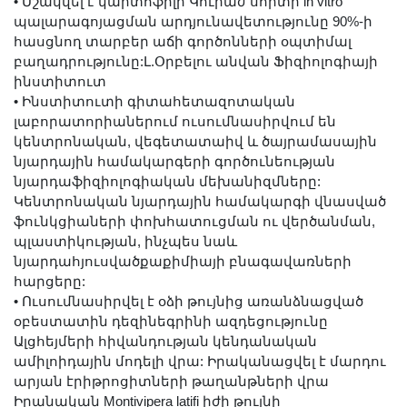
•
Մշակվել է կարտոֆիլի Կուրաժ սորտի in vitro
պալարագոյացման արդյունավետությունը 90%-ի
հասցնող տարբեր աճի գործոնների օպտիմալ
բաղադրությունը:Լ.Օրբելու անվան Ֆիզիոլոգիայի
ինստիտուտ
•
Ինստիտուտի գիտահետազոտական
լաբորատորիաներում ուսումնասիրվում են
կենտրոնական, վեգետատաիվ և ծայրամասային
նյարդային համակարգերի գործունեության
նյարդաֆիզիոլոգիական մեխանիզմները:
Կենտրոնական նյարդային համակարգի վնասված
ֆունկցիաների փոխհատուցման ու վերծանման,
պլաստիկության, ինչպես նաև
նյարդահյուսվածքաքիմիայի բնագավառների
հարցերը:
•
Ուսումնասիրվել է օձի թույնից առանձնացված
օբեստատին դեզինեգրինի ազդեցությունը
Ալցհեյմերի հիվանդության կենդանական
ամիլոիդային մոդելի վրա: Իրականացվել է մարդու
արյան էրիթրոցիտների թաղանթների վրա
Իրանական Montivipera latifi իժի թույնի