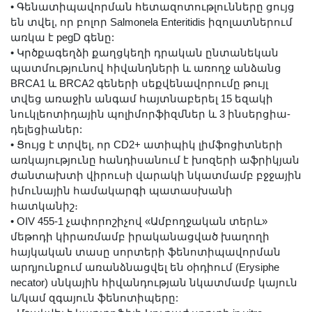
•
Գենատիպավորման հետազոտութլունները ցույց
են տվել, որ բոլոր Salmonela Enteritidis իզոլատներում
առկա է pegD գենը:
•
Կրծքագեղձի քաղցկեղի դրական ընտանեկան
պատմությունով հիվանդների և առողջ անձանց
BRCA1 և BRCA2 գեների սեքվենավորումը թույլ
տվեց առաջին անգամ հայտնաբերել 15 եզակի
նուկլեոտիդային պոլիմորֆիզմներ և 3 ինսերցիա-
դելեցիաներ:
•
Ցույց է տրվել, որ CD2+ ատիպիկ լիմֆոցիտների
առկայությունը հանդիսանում է խոզերի աֆրիկյան
ժանտախտի վիրուսի վարակի նկատմամբ բջջային
իմունային համակարգի պատասխանի
հատկանիշ։
•
OIV 455-1 չափորոշիչով «Ամբողջական տերև»
մեթոդի կիրառմամբ իրականացված խաղողի
հայկական տասը սորտերի ֆենոտիպավորման
արդյունքում առանձնացվել են օիդիում (Erysiphe
necator) սնկային հիվանդության նկատմամբ կայուն
և/կամ զգայուն ֆենոտիպերը: