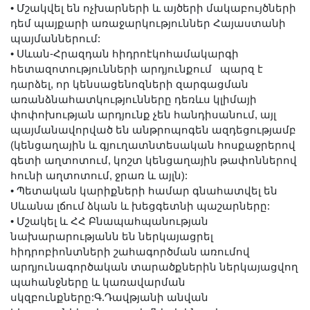
•
Մշակվել են ոչխարների և այծերի մակաբույծների
դեմ պայքարի առաջարկություններ Հայաստանի
պայմաններում:
•
Սևան-Հրազդան հիդրոէկոհամակարգի
հետազոտությունների արդյունքում պարզ է
դարձել, որ կենսացենոզների զարգացման
առանձնահատկությունները դեռևս կլիմայի
փոփոխության արդյունք չեն հանդիսանում, այլ
պայմանավորված են անթրոպոգեն ազդեցությամբ
(կենցաղային և գյուղատնտեսական հոսքաջրերով
գետի աղտոտում, կոշտ կենցաղային թափոններով
հունի աղտոտում, ջրառ և այլն):
•
Պետական կարիքների համար գնահատվել են
Սևանա լճում ձկան և խեցգետնի պաշարները:
•
Մշակել և ՀՀ Բնապահպանության
նախարարությանն են ներկայացրել
հիդրոբիոնտների շահագործման առումով
արդյունագործական տարածքներին ներկայացվող
պահանջները և կառավարման
սկզբունքները:Գ.Դավթյանի անվան