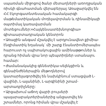
սպառման միջոցով ծանր մետաղների առողջական
ռիսկի գնահատման վերաբերյալ: Առաջարկվել են
ՀՀ էկոլոգատնտեսական համակարգի
մաթեմատիկական մոդելավորման և դինամիկայի
օպտիմալ կառավարման
մոտեցումներ:«Հայկենսատեխնոլոգիա»
գիտաարտադրական կենտրոն
•
Առաջին անգամ մշակվել է արդյունավետ քիմիա-
էնզիմատիկ եղանակ` մի շարք էնանտիոմերապես
հարուստ ոչ սպիտակուցային ամինաթթուներ և
դրանց հիման վրա նոր պեպտիդներ ստանալու
համար:
•
Ժամանակակից գենետիկա-սելեկցիոն և
գենաինժեներային մեթոդներով
կատարելագործվել են նախկինում ստացված L-
վալինի, L-ալանինի, L-արգինինի շտամ-
արտադրիչները:
•
Արցախում աճող վայրի բույսերի
պալարաբակտերիաներից անջատվել են
շտամներ, որոնց հիման վրա մշակվել է