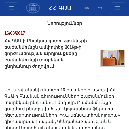
ՀՀ ԳԱԱ
ENG
РУС
Կառուցվածք
Նորություններ
Նախագահության
16/03/2017
անդամներ
ՀՀ ԳԱԱ-ի Բնական գիտությունների
Փաստաթղթեր
բաժանմունքն ամփոփեց 2016թ-ի
գործունեության արդյունքները
Ինովացիոն առաջարկներ
բաժանմունքի տարեկան
Հրատարակություններ
ընդհանուր ժողովում
Հիմնադրամներ
Գիտաժողովներ
Մրցույթներ
Սույն թվականի մարտի 16-ին տեղի ունեցավ ՀՀ
ԳԱԱ-ի Բնական գիտությունների բաժանմունքի
Միջազգային
տարեկան ընդհանուր ժողովը: Բաժանմունքի
համագործակցություն
կազմում ընդգրկված են Էկոլոգանոոսֆերային
Երիտասարդական
հետազոտությունների, «Հայկենսատեխնոլոգիա»
գիտաարտադրական, Կենդանաբանության և
ծրագրեր
հիդրոէկոլոգիայի գիտական կենտրոնները,