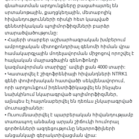
գնահատման արդյունքները բացահայտել են
սրտանոթային, քաղցկեղային, մետաբոլիկ
հիվանդությունների ռիսկի հետ կապված
գենետիկական պոլիմորֆիզմների բարձր
տարածվածությունը:
•
Հայերի տարբեր աշխարհագրական խմբերում
ամբողջական միտոքոնդրիալ գենոմի հիման վրա
համակարգչային մոդելավորման միջոցով որոշվել է
հայկական մայրագծային գենոֆոնդի
կազմավորման տարիքը՝ ավելի քան 4000 տարի:
•
Կատարվել է շիզոֆրենիայի հիվանդների NTRK1
գենի փոփոխական հատվածի սեկվենավորում,
որի արդյունքում իդենտիֆիկացվել են ինչպես
նախկինում նկարագրված պոլիմորֆիզմներ,
ալնպես էլ հալտնաբերվել են դեռևս չնկարագրված
մուտացիաներ:
•
Ուսումնասիրվել է պարբերական հիվանդությամբ
տառապող անձանց արյան շիճուկի հումորալ
գործոնների ազդեցությունը նեյտրոֆիլների
անցանկալի գերակտիվացման վրա: