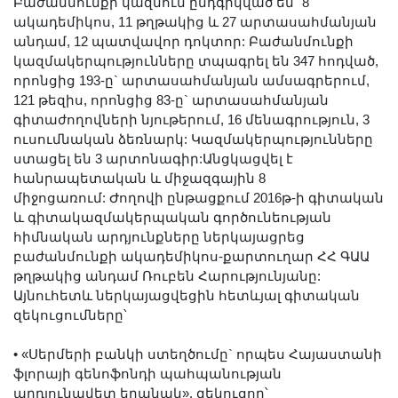
Բաժանմունքի կազմում ընդգրկված են` 8
Երիտասարդ գիտնականի
ակադեմիկոս, 11 թղթակից և 27 արտասահմանյան
ամբիոն
անդամ, 12 պատվավոր դոկտոր: Բաժանմունքի
կազմակերպությունները տպագրել են 347 հոդված,
Մեր երախտավորները
որոնցից 193-ը` արտասահմանյան ամսագրերում,
Հայտարարություններ
121 թեզիս, որոնցից 83-ը` արտասահմանյան
Կայքի քարտեզ
գիտաժողովների նյութերում, 16 մենագրություն, 3
ուսումնական ձեռնարկ: Կազմակերպությունները
Որոնում
ստացել են 3 արտոնագիր:Անցկացվել է
հանրապետական և միջազգային 8
միջոցառում: Ժողովի ընթացքում 2016թ-ի գիտական
և գիտակազմակերպական գործունեության
հիմնական արդյունքները ներկայացրեց
բաժանմունքի ակադեմիկոս-քարտուղար ՀՀ ԳԱԱ
թղթակից անդամ Ռուբեն Հարությունյանը:
Այնուհետև ներկայացվեցին հետևյալ գիտական
զեկուցումները՝
•
«Սերմերի բանկի ստեղծումը` որպես Հայաստանի
ֆլորայի գենոֆոնդի պահպանության
արդյունավետ եղանակ», զեկուցող՝