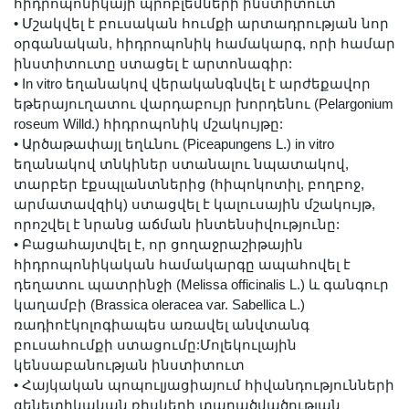
հիդրոպոնիկայի պրոբլեմների ինստիտուտ
•
Մշակվել է բուսական հումքի արտադրության նոր
օրգանական, հիդրոպոնիկ համակարգ, որի համար
ինստիտուտը ստացել է արտոնագիր:
•
In vitro եղանակով վերականգնվել է արժեքավոր
եթերայուղատու վարդաբույր խորդենու (Pelargonium
roseum Willd.) հիդրոպոնիկ մշակույթը:
•
Արծաթափայլ եղևնու (Piceapungens L.) in vitro
եղանակով տնկիներ ստանալու նպատակով,
տարբեր էքսպլանտներից (հիպոկոտիլ, բողբոջ,
արմատավզիկ) ստացվել է կալուսային մշակույթ,
որոշվել է նրանց աճման ինտենսիվությունը:
•
Բացահայտվել է, որ ցողաջրաշիթային
հիդրոպոնիկական համակարգը ապահովել է
դեղատու պատրինջի (Melissa officinalis L.) և գանգուր
կաղամբի (Brassica oleracea var. Sabellica L.)
ռադիոէկոլոգիապես առավել անվտանգ
բուսահումքի ստացումը:Մոլեկուլային
կենսաբանության ինստիտուտ
•
Հայկական պոպուլյացիայում հիվանդությունների
գենետիկական ռիսկերի տարածվածության