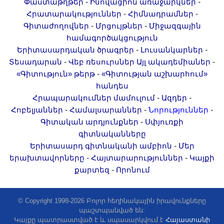
-
-
Փաստաթղթեր
Ինովացիոն առաջարկներ
-
-
Հրատարակություններ
Հիմնադրամներ
-
-
Գիտաժողովներ
Մրցույթներ
Միջազգային
համագործակցություն
-
-
Երիտասարդական ծրագրեր
Լուսանկարներ
-
-
Տեսադարան
Վեբ ռեսուրսներ
Այլ ակադեմիաներ
-
«Գիտություն» թերթ
«Գիտության աշխարհում»
հանդես
-
-
Հրապարակումներ մամուլում
Ազդեր
-
-
-
Հոբելյաններ
Համալսարաններ
Նորություններ
-
Գիտական արդյունքներ
Սփյուռքի
գիտնականները
-
Երիտասարդ գիտնականի ամբիոն
Մեր
-
-
երախտավորները
Հայտարարություններ
Կայքի
-
քարտեզ
Որոնում
© Copyright 1998-2026 Բոլոր հեղինակային իրավունքները
պաշտպանված են:
Կայքը պատրաստված է և սպասարկվում է
Հայաստանի