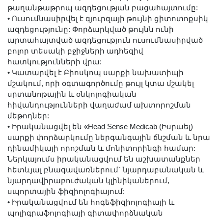
թաղանթաթրոպ ազդեցության բացահայտումը:
•
Ուսումնասիրվել է գյուրզայի թույնի ցիտոտոքսիկ
ազդեցությունը: Փորձարկված թույնն ունի
արտահայտված ազդեցություն ուսումնասիրված
բոլոր տեսակի բջիջների ադհեզիվ
հատկությունների վրա:
•
Կատարվել է Բիոսկոպ սարքի նախատիպի
մշակում, որի օգտագործումը թույլ կտա մշակել
սրտանոթային և օնկոլոգիական
հիվանդությունների վաղաժամ ախտորոշման
մեթոդներ:
•
Իրականացվել են «Head Sense Medicab (Իսրաել)
սարքի փորձարկումը ներգանգային ճնշման և նրա
դինամիկայի որոշման և մոնիտորինգի համար:
Ներկայումս իրականացվում են աշխատանքներ
հետևյալ բնագավառներում` նյարդաբանական և
նյարդավիրաբուժական կլինիկաներում,
սպորտային ֆիզիոլոգիայում:
•
Իրականացվում են հոգեֆիզիոլոգիայի և
պոլիգրաֆոլոգիայի գիտափորձնական