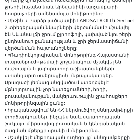
ջրերի, ինչպես նաև Արծվանիկի պոչամբարի
հոսքաջրերի ամենամսյա մոնիթորինգ:
•
Միջին և բարձր լուծաչափի LANDSAT 8 OLI և Sentinel
2 տիեզերական նկարների վերծանմամբ մշակվել
են Սևանա լճի ջրում քլորոֆիլի, կախված նյութերի
ընդհանուր քանակության և ջրի ջերմաստիճանի
վերծանման հայտանիշները:
•
«Ռադիոէկոլոգիական մոնիթորինգ Հայաստանի
տարածքում» թեմայի շրջանակում մշակվել են
դաշտային և լաբորատոր աշխատանքների
ստանդարտ օպերացիոն ընթացակարգեր:
Արագածի լեռնազանգվածում ստեղծվել է
մթնոլորտային չոր նստեցումների, հողի,
բուսականության, մակերևութային ջրահոսքերի
մոնիթորինգային ցանց:
•
Իրականացվում են ՀՀ ներմուծվող սննդամթերքի
փորձարկումներ, ինչպես նաև սպառողական
շուկայում իրացվող բուսական և կենդանական
ծագման մթերքի որակի մոնիթորինգ:
•
Մշակվել է մեթոդական ուղեցույց` սննդամթերքի