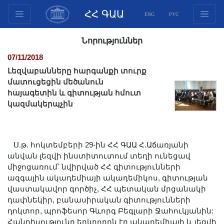
ՀՀ ԳԱԱ
ENG
РУС
Կառուցվածք
Նորություններ
Նախագահության
07/11/2018
անդամներ
Լեզվաբանները հարգանքի տուրք
Փաստաթղթեր
մատուցեցին մեծանուն
հայագետին և գիտության հմուտ
Ինովացիոն առաջարկներ
կազմակերպչին
Հրատարակություններ
Հիմնադրամներ
Գիտաժողովներ
Ս.թ. հոկտեմբերի 29-ին ՀՀ ԳԱԱ Հ.Աճառյանի
Մրցույթներ
անվան լեզվի ինստիտուտում տեղի ունեցավ
միջոցառում՝ նվիրված ՀՀ գիտությունների
Միջազգային
ազգային ակադեմիայի ակադեմիկոս, գիտության
համագործակցություն
վաստակավոր գործիչ, ՀՀ պետական մրցանակի
Երիտասարդական
դափնեկիր, բանասիրական գիտությունների
դոկտոր, պրոֆեսոր Գևորգ Բեգլարի Ջահուկյանին:
ծրագրեր
Հանդիսությունը երկրորդն էր ակադեմիայի և լեզվի