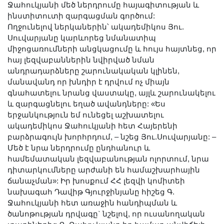
Ջահուկյանի մեծ ներդրումը հայագիտության և
Երիտասարդ գիտնականի
ինստիտուտի զարգացման գործում:
ամբիոն
Ողջունելով ներկաներին՝ ակադեմիկոս Յու.
Մեր երախտավորները
Սուվարյանը կարևորեց նմանատիպ
միջոցառումների անցկացումը և հույս հայտնեց, որ
Հայտարարություններ
հայ լեզվաբաններին նվիրված նման
Կայքի քարտեզ
անդրադարձները շարունակական կլինեն,
Որոնում
մանավանդ որ խնդիր է դրվում ոչ միայն
գնահատելու նրանց վաստակը, այլև շարունակելու
և զարգացնելու եղած ավանդները: «Ես
երջանկություն եմ ունեցել աշխատելու
ակադեմիկոս Ջահուկյանի հետ Հայերենի
բարձրագույն խորհրդում, – նշեց Յու.Սուվարյանը: –
Մեծ է նրա ներդրումը ընդհանուր և
համեմատական լեզվաբանության ոլորտում, նրա
դիտարկումները արժանի են համաշխարհային
ճանաչման»: Իր խոսքում ՀՀ լեզվի կոմիտեի
նախագահ Դավիթ Գյուրջինյանը հիշեց Գ.
Ջահուկյանի հետ առաջին հանդիպման և
ծանոթության դրվագը` նշելով, որ ուսանողական