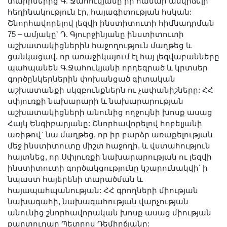
տարիներից Գ. Ջահուկյանը իր համար անվիճելի
հեղինակություն էր, հայագիտության հսկան:
Շնորհավորելով լեզվի ինստիտուտի հիմնադրման
75 – ամյակը՝ Դ. Գյուրջինյանը ինստիտուտի
աշխատակիցներին հաջողություն մաղթեց և
ցանկացավ, որ առաջիկայում էլ հայ լեզվաբանները
պահպանեն Գ.Ջահուկյանի որդեգրած և կրտսեր
գործընկերներին փոխանցած գիտական
աշխատանքի սկզբունքներն ու չափանիշները: ՀՀ
սփյուռքի նախարարի և նախարարության
աշխատակիցների անունից ողջույնի խոսք ասաց
Հայկ Ենգիբարյանը: Շնորհավորելով հոբելյանի
առիթով` նա մաղթեց, որ իր բարձր առաքելության
մեջ ինստիտուտը միշտ հաջողի, և վստահություն
հայտնեց, որ Սփյուռքի նախարարության ու լեզվի
ինստիտուտի գործակցությունը կշարունակվի՝ ի
նպաստ հայերենի տարածման և
հայապահպանության: ՀՀ գրողների միության
նախագահի, նախագահության վարչության
անունից շնորհավորական խոսք ասաց միության
քարտուղար Պետրոս Դեմիրճյանը: