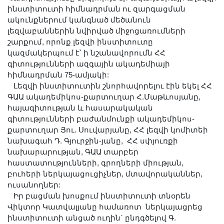
Լուսանկարներ
ինստիտուտի հիմնադրման ու զարգացման
ակունքներում կանգնած մեծանուն
Տեսադարան
լեզվաբաններին նվիրված միջոցառումների
Վեբ ռեսուրսներ
շարքում, որոնք լեզվի ինստիտուտը
Այլ ակադեմիաներ
կազմակերպում է՝ ի նշանավորումն ՀՀ
գիտությունների ազգային ակադեմիայի
«Գիտություն» թերթ
հիմնադրման 75-ամյակի:
«Գիտության աշխարհում»
Լեզվի ինստիտուտին շնորհավորելու էին եկել ՀՀ
հանդես
ԳԱԱ ակադեմիկոս-քարտուղար Հ.Մաթևոսյանը,
հայագիտության և հասարակական
Հրապարակումներ
գիտությունների բաժանմունքի ակադեմիկոս-
մամուլում
քարտուղար Յու. Սուվարյանը, ՀՀ լեզվի կոմիտեի
Ազդեր
նախագահ Դ. Գյուրջին-յանը, ՀՀ սփյուռքի
նախարարության, ԳԱԱ տարբեր
Հոբելյաններ
հաստատությունների, գրողների միության,
Համալսարաններ
բուհերի ներկայացուցիչներ, մտավորականներ,
ուսանողներ:
Նորություններ
Իր բացման խոսքում ինստիտուտի տնօրեն
Գիտական արդյունքներ
Վիկտոր Կատվալյանը համառոտ ներկայացրեց
Սփյուռքի գիտնականները
ինստիտուտի անցած ուղին` ընդգծելով Գ.