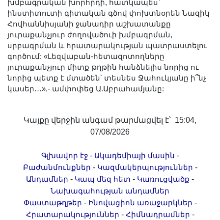
խմբագրական խորհրդի, հատկապես՝
ինստիտուտի գիտական գծով փոխտնօրեն Նազիկ
Հովհաննիսյանի ջանադիր աշխատանքը
յուրաքանչյուր ժողովածուի խմբագրման,
սրբագրման և հրատարակության պատրաստելու
գործում: «Լեզվաբան-հետազոտողները
յուրաքանչյուր միտք թղթին հանձնելիս նորից ու
նորից պետք է մտածեն՝ տեսնես Ջահուկյանը ի՞նչ
կասեր…»,- ամփոփեց Ա.Աբրահամյանը:
Կայքը վերջին անգամ թարմացվել է՝ 15:04,
07/08/2026
-
-
Գլխավոր էջ
Ակադեմիայի մասին
-
-
Բաժանմունքներ
Կազմակերպություններ
-
-
-
Անդամներ
Կապ մեզ հետ
Կառուցվածք
Նախագահության անդամներ
-
-
Փաստաթղթեր
Ինովացիոն առաջարկներ
-
-
Հրատարակություններ
Հիմնադրամներ