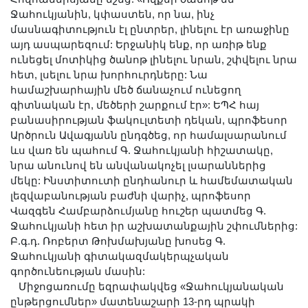
Ջահուկյանին, կփաստեն, որ նա, ինչ
մասնագիտություն էլ ընտրեր, լինելու էր առաջինը
այդ ասպարեզում: Երջանիկ ենք, որ առիթ ենք
ունեցել մոտիկից ծանոթ լինելու նրան, շփվելու նրա
հետ, լսելու նրա խորհուրդները: Նա
համաշխարհային մեծ ճանաչում ունեցող
գիտնական էր, մեծերի շարքում էր»: ԵՊՀ հայ
բանասիրության ֆակուլտետի դեկան, պրոֆեսոր
Արծրուն Ավագյանն ընդգծեց, որ համալսարանում
ևս վառ են պահում Գ. Ջահուկյանի հիշատակը,
նրա անունով են անվանակոչել լսարաններից
մեկը: Ինստիտուտի ընդհանուր և համեմատական
լեզվաբանության բաժնի վարիչ, պրոֆեսոր
Վազգեն Համբարձումյանը հուշեր պատմեց Գ.
Ջահուկյանի հետ իր աշխատանքային շփումներից:
Բ.գ.դ. Ռոբերտ Թոխմախյանը խոսեց Գ.
Ջահուկյանի գիտակազմակերպչական
գործունեության մասին:
Միջոցառումը եզրափակվեց «Ջահուկյանական
ընթերցումներ» մատենաշարի 13-րդ պրակի