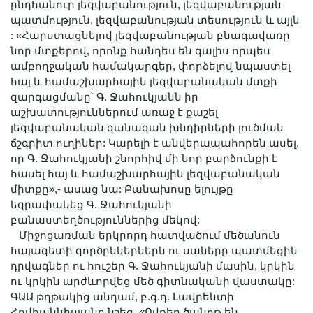
ընդհանուր լեզվաբանություն, լեզվաբանության
պատմություն, լեզվաբանության տեսություն և այլն
: «Հարստացնելով լեզվաբանության բնագավառը
նոր մտքերով, որոնք հանդես են գալիս որպես
ամբողջական համակարգեր, փորձելով նպաստել
հայ և համաշխարհային լեզվաբանական մտքի
զարգացմանը՝ Գ. Ջահուկյանն իր
աշխատություններում առաջ է քաշել
լեզվաբանական զանազան խնդիրների լուծման
ճշգրիտ ուղիներ: Կարելի է անվերապահորեն ասել,
որ Գ. Ջահուկյանի շնորհիվ մի նոր բարձունքի է
հասել հայ և համաշխարհային լեզվաբանական
միտքը»,- ասաց նա: Բանախոսը ելույթը
եզրափակեց Գ. Ջահուկյանի
բանաստեղծություններից մեկով:
Միջոցառման երկրորդ հատվածում մեծանուն
հայագետի գործընկերներն ու սաները պատմեցին
դրվագներ ու հուշեր Գ. Ջահուկյանի մասին, կրկին
ու կրկին արժևորվեց մեծ գիտնականի վաստակը:
ԳԱԱ թղթակից անդամ, բ.գ.դ. Լավրենտի
Հովհաննիսյանը նշեց. «Ովքեր ծանոթ են