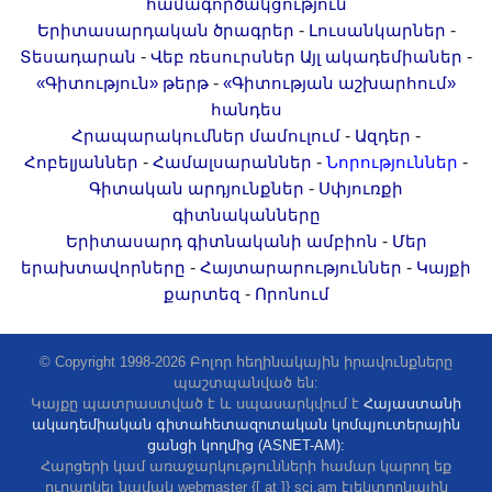
համագործակցություն
-
-
Երիտասարդական ծրագրեր
Լուսանկարներ
-
-
Տեսադարան
Վեբ ռեսուրսներ
Այլ ակադեմիաներ
-
«Գիտություն» թերթ
«Գիտության աշխարհում»
հանդես
-
-
Հրապարակումներ մամուլում
Ազդեր
-
-
-
Հոբելյաններ
Համալսարաններ
Նորություններ
-
Գիտական արդյունքներ
Սփյուռքի
գիտնականները
-
Երիտասարդ գիտնականի ամբիոն
Մեր
-
-
երախտավորները
Հայտարարություններ
Կայքի
-
քարտեզ
Որոնում
© Copyright 1998-2026 Բոլոր հեղինակային իրավունքները
պաշտպանված են:
Կայքը պատրաստված է և սպասարկվում է
Հայաստանի
ակադեմիական գիտահետազոտական կոմպյուտերային
ցանցի կողմից (ASNET-AM):
Հարցերի կամ առաջարկությունների համար կարող եք
ուղարկել նամակ webmaster {[ at ]} sci.am էլեկտրոնային