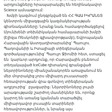
Լուսանկարներ
արդյունքները հրապարակվել են հեղինակավոր
Science ամսագրում:
Տեսադարան
Խմբի կազմում ընդգրկված են ՀՀ ԳԱԱ ԻԿՐԱՆԵՏ
Վեբ ռեսուրսներ
կենտրոն միջազգային կազմակերպության
Այլ ակադեմիաներ
գիտնականները: Նրանք նաև համագործակցելով
Մյունխենի տեխնիկական համալսարանի խմբի
«Գիտություն» թերթ
(Էլիզա Ռեսկոնիի գլխավորոթյամբ), Եվրոպական
«Գիտության աշխարհում»
Հարավային Աստղադիտարանից՝ Պաուլու
հանդես
Պադովանիի և Իտալիայի տիեզերական
գործակալությունից՝ Պաուլո Ջիոմիի հետ, ստացել
Հրապարակումներ
են կարևոր արդյունք, որ Հարավային բևեռում
մամուլում
տեղակայված IceCube դիտակով գրանցված
Ազդեր
նեյտրինոները միանշանակորեն առաջանում են
մեր մոլորակից չորս միլիարդ լուսատարի
Հոբելյաններ
հեռավորության վրա գտնվող տիեզերական
Համալսարաններ
աղբյուրից` բլազարից։ Նեյտրինոները լույսի
արագությամբ շարժող մասնիկներ են, որոնք
Նորություններ
կարող են առանց կլանման տարածվել
Գիտական արդյունքներ
միլիարդավոր լուսային տարիների
Սփյուռքի գիտնականները
հեռավորություններ, և նրանց այս