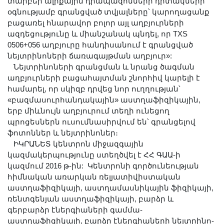
տարբեր ալիքային դիապազոնների դիտակների
օգնությամբ գրանցված տվյալները՝ կարողացանք
բացառել հնարավոր բոլոր այլ աղբյուրների
ազդեցությունը և միանշանակ պնդել, որ TXS
0506+056 աղբյուրը հանդիսանում է գրանցված
նեյտրինոների ճառագայթման աղբյուր»:
Նեյտրինոների գրանցման և նրանց ծագման
աղբյուրների բացահայտման շնորհիվ կարելի է
համարել, որ սկիզբ դրվեց նոր ուղղության՝
«բազմասուրհանդակային» աստղաֆիզիկային,
երբ միևնույն աղբյուրում տեղի ունեցող
պրոցեսներն ուսումնասիրվում են՝ գրանցելով
ֆոտոններ և նեյտրինոներ։
ԻԿՐԱՆԵՏ կենտրոն միջազգային
կազմակերպությունը ստեղծվել է ՀՀ ԳԱԱ-ի
կազմում 2016 թ-ին: Կենտրոնի գործունեության
հիմնական առարկան ռելյատիվիստական
աստղաֆիզիկայի, աստղամասնիկային ֆիզիկայի,
ռենտգենյան աստղաֆիզիկայի, բարձր և
գերբարձր էներգիաների գամմա-
աստղաֆիզիկայի, բարձր էներգիաների նեյտրինո-