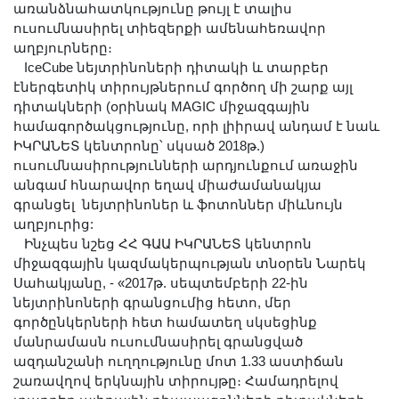
առանձնահատկությունը թույլ է տալիս
Երիտասարդ գիտնականի
ուսումնասիրել տիեզերքի ամենահեռավոր
ամբիոն
աղբյուրները։
Մեր երախտավորները
IceCube նեյտրինոների դիտակի և տարբեր
էներգետիկ տիրույթներում գործող մի շարք այլ
Հայտարարություններ
դիտակների (օրինակ MAGIC միջազգային
Կայքի քարտեզ
համագործակցությունը, որի լիիրավ անդամ է նաև
Որոնում
ԻԿՐԱՆԵՏ կենտրոնը՝ սկսած 2018թ.)
ուսումնասիրությունների արդյունքում առաջին
անգամ հնարավոր եղավ միաժամանակյա
գրանցել նեյտրինոներ և ֆոտոններ միևնույն
աղբյուրից:
Ինչպես նշեց ՀՀ ԳԱԱ ԻԿՐԱՆԵՏ կենտրոն
միջազգային կազմակերպության տնօրեն Նարեկ
Սահակյանը, - «2017թ. սեպտեմբերի 22-ին
նեյտրինոների գրանցումից հետո, մեր
գործընկերների հետ համատեղ սկսեցինք
մանրամասն ուսումնասիրել գրանցված
ազդանշանի ուղղությունը մոտ 1.33 աստիճան
շառավղով երկնային տիրույթը։ Համադրելով