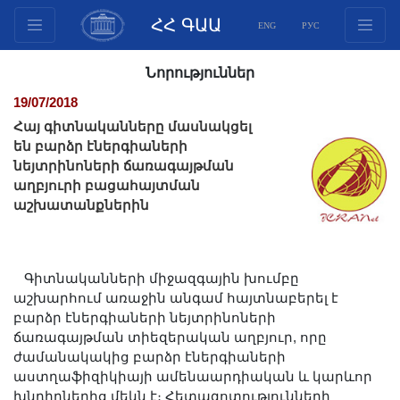
ՀՀ ԳԱԱ
ENG
РУС
Կառուցվածք
Նորություններ
Նախագահության
19/07/2018
անդամներ
Հայ գիտնականները մասնակցել
Փաստաթղթեր
են բարձր էներգիաների
նեյտրինոների ճառագայթման
Ինովացիոն առաջարկներ
աղբյուրի բացահայտման
Հրատարակություններ
աշխատանքներին
Հիմնադրամներ
Գիտաժողովներ
Մրցույթներ
Գիտնականների միջազգային խումբը
աշխարհում առաջին անգամ հայտնաբերել է
Միջազգային
բարձր էներգիաների նեյտրինոների
համագործակցություն
ճառագայթման տիեզերական աղբյուր, որը
Երիտասարդական
ժամանակակից բարձր էներգիաների
աստղաֆիզիկիայի ամենաարդիական և կարևոր
ծրագրեր
խնդիրներից մեկն է։ Հետազոտությունների