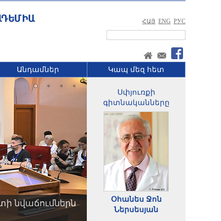
ՀԱՅ
ENG
РУС
Անդամներ
Կապ մեզ հետ
Սփյուռքի
գիտնականները
Օհանես Ջոն
տի նվաճումներն
Ներսեսյան