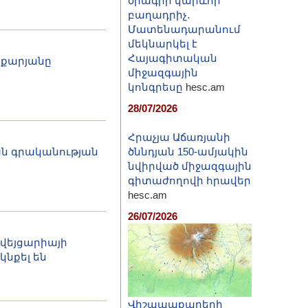
ծրագրի կարևոր
բաղադրիչ․
Մատենադարանում
մեկնարկել է
Հայագիտական
աքարյանը
միջազգային
կոնգրեսը
hesc.am
28/07/2026
Հրաչյա Աճառյանի
ան գրականության
ծննդյան 150-ամյակին
նվիրված միջազգային
գիտաժողովի հրավեր
hesc.am
26/07/2026
Շվեյցարիայի
նքել են
Վիշապաքարերի