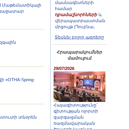
դրամաշնորհների
և
ԳԱԱ Մաթեմատիկայի
վերապատրաստման
 առաջատար
մրցույթ (Դուբնա,
2026)
Տեսնել բոլոր ազդերը
զգային
Հրապարակումներ
մամուլում
29/07/2026
«OTHA-Spring-
Հայագիտությունը՝
գիտության ոլորտի
իտուտի տնօրեն
զարգացման
ռազմավարական