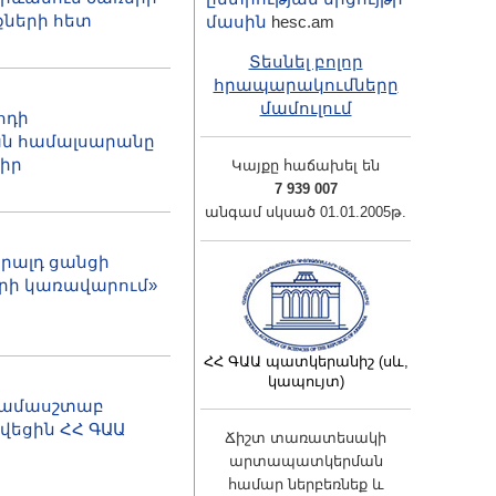
ների հետ
մասին
hesc.am
Տեսնել բոլոր
հրապարակումները
մամուլում
ոդի
ն համալսարանը
իր
Կայքը հաճախել են
7 939 007
անգամ սկսած 01.01.2005թ.
երալդ ցանցի
րի կառավարում»
ՀՀ ԳԱԱ պատկերանիշ (սև,
կապույտ)
րամասշտաբ
վեցին ՀՀ ԳԱԱ
Ճիշտ տառատեսակի
արտապատկերման
համար ներբեռնեք և