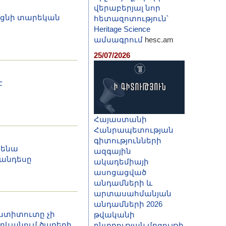
վերաբերյալ նոր
ացնի տարեկան
հետազոտություն՝
Heritage Science
ամսագրում
hesc.am
25/07/2026
է
Հայաստանի
Հանրապետության
գիտությունների
նենա
ազգային
հանդեսը
ակադեմիայի
ասոցացված
անդամների և
արտասահմանյան
անդամների 2026
ստիտուտը չի
թվականի
րևանում ծառերի
ընտրության մրցույթի