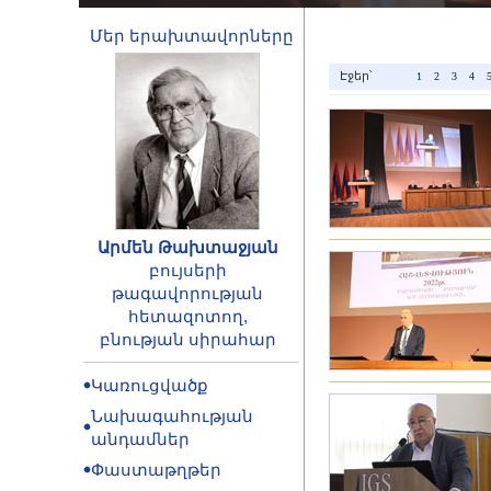
Մեր երախտավորները
Էջեր՝
1
2
3
4
Արմեն Թախտաջյան
բույսերի
թագավորության
հետազոտող,
բնության սիրահար
Կառուցվածք
Նախագահության
անդամներ
Փաստաթղթեր