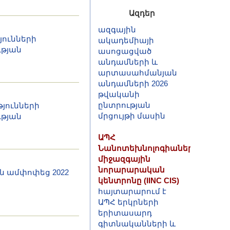
ազգային
Ազդեր
ակադեմիայի
ասոցացված
յունների
անդամների և
ւթյան
արտասահմանյան
անդամների 2026
թվականի
ընտրության
մրցույթի մասին
յունների
ԱՊՀ
ւթյան
Նանոտեխնոլոգիաների
միջազգային
նորարարական
կենտրոնը (IINC CIS)
հայտարարում է
ն ամփոփեց 2022
ԱՊՀ երկրների
երիտասարդ
գիտնականների և
մասնագետների
համար