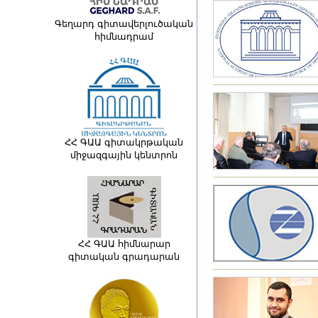
Գեղարդ գիտավերլուծական
հիմնադրամ
ՀՀ ԳԱԱ գիտակրթական
միջազգային կենտրոն
ՀՀ ԳԱԱ հիմնարար
գիտական գրադարան