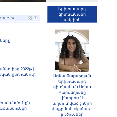
Երիտասարդ
գիտնականի
3
34
35
36
ամբիոն
ները
ամփոփեց 2022թ-ի
եկան ընդհանուր
Սոնա Բարսեղյան
Երիտասարդ
գիտնական Սոնա
Բարսեղյանը
փնտրում է
ՀԱՅՏԱՐԱՐՈՒԹՅՈՒՆ
ի բաժանմունքն
աղտոտված ջրերի
Հայաստանի
բաժանմունքի
մաքրման «կանաչ»
Հանրապետության
լուծումներ
գիտությունների