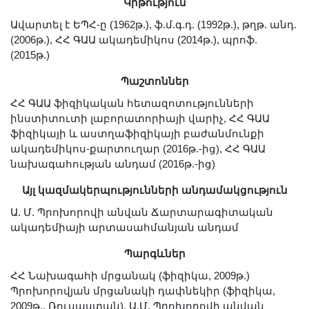
Կրթություն
Լուսանկարներ
Ավարտել է ԵՊՀ-ը (1962թ.), ֆ.մ.գ.դ. (1992թ.), թղթ. անդ.
Տեսադարան
(2006թ.), ՀՀ ԳԱԱ ակադեմիկոս (2014թ.), պրոֆ.
Վեբ ռեսուրսներ
(2015թ.)
Այլ ակադեմիաներ
Պաշտոններ
«Գիտություն» թերթ
ՀՀ ԳԱԱ ֆիզիկական հետազոտությունների
«Գիտության աշխարհում»
ինստիտուտի լաբորատորիայի վարիչ, ՀՀ ԳԱԱ
հանդես
ֆիզիկայի և աստղաֆիզիկայի բաժանմունքի
ակադեմիկոս-քարտուղար (2016թ.-ից), ՀՀ ԳԱԱ
Հրապարակումներ
նախագահության անդամ (2016թ.-ից)
մամուլում
Այլ կազմակերպությունների անդամակցություն
Ազդեր
Ա. Մ. Պրոխորովի անվան Ճարտարագիտական
Հոբելյաններ
ակադեմիայի արտասահմանյան անդամ
Համալսարաններ
Պարգևներ
Նորություններ
ՀՀ Նախագահի մրցանակ (ֆիզիկա, 2009թ.)
Գիտական արդյունքներ
Պրոխորովյան մրցանակի դափնեկիր (ֆիզիկա,
Սփյուռքի գիտնականները
2009թ., Ռուսաստան), Ա.Մ. Պրոխորովի անվան