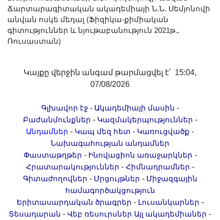
Երիտասարդ գիտնականի
Ճարտարագիտական ակադեմիայի Ն.Ն. Սեմյոնովի
անվան ոսկե մեդալ (Ֆիզիկա-քիմիական
ամբիոն
գիտություններ և նյութաբանություն 2021թ.,
Մեր երախտավորները
Ռուսաստան)
Հայտարարություններ
Կայքի քարտեզ
Կայքը վերջին անգամ թարմացվել է՝ 15:04,
Որոնում
07/08/2026
-
-
Գլխավոր էջ
Ակադեմիայի մասին
-
-
Բաժանմունքներ
Կազմակերպություններ
-
-
-
Անդամներ
Կապ մեզ հետ
Կառուցվածք
Նախագահության անդամներ
-
-
Փաստաթղթեր
Ինովացիոն առաջարկներ
-
-
Հրատարակություններ
Հիմնադրամներ
-
-
Գիտաժողովներ
Մրցույթներ
Միջազգային
համագործակցություն
-
-
Երիտասարդական ծրագրեր
Լուսանկարներ
-
-
Տեսադարան
Վեբ ռեսուրսներ
Այլ ակադեմիաներ