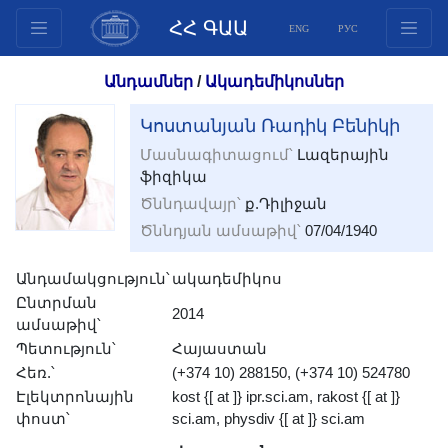
ՀՀ ԳԱԱ
ENG
РУС
Կառուցվածք
Անդամներ
/
Ակադեմիկոսներ
Նախագահության
Կոստանյան Ռադիկ Բենիկի
անդամներ
Մասնագիտացում՝
Լազերային
Փաստաթղթեր
‎‎ֆիզիկա
Ինովացիոն առաջարկներ
Ծննդավայր՝
ք.Դիլիջան
Հրատարակություններ
Ծննդյան ամսաթիվ՝
07/04/1940
Հիմնադրամներ
Անդամակցություն՝
Գիտաժողովներ
ակադեմիկոս
Ընտրման
Մրցույթներ
2014
ամսաթիվ՝
Միջազգային
Պետություն՝
Հայաստան
համագործակցություն
Հեռ.՝
(+374 10) 288150, (+374 10) 524780
Էլեկտրոնային
kost {[ at ]} ipr.sci.am, rakost {[ at ]}
Երիտասարդական
փոստ՝
sci.am, physdiv {[ at ]} sci.am
ծրագրեր