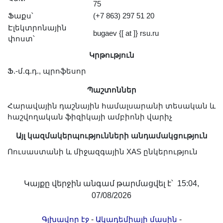
75
Լուսանկարներ
Ֆաքս՝
(+7 863) 297 51 20
Տեսադարան
Էլեկտրոնային
bugaev {[ at ]} rsu.ru
Վեբ ռեսուրսներ
փոստ՝
Այլ ակադեմիաներ
Կրթություն
«Գիտություն» թերթ
Ֆ.-մ.գ.դ., պրոֆեսոր
«Գիտության աշխարհում»
Պաշտոններ
հանդես
Հարավային դաշնային համալսարանի տեսական և
Հրապարակումներ
հաշվողական ֆիզիկայի ամբիոնի վարիչ
մամուլում
Այլ կազմակերպությունների անդամակցություն
Ազդեր
Ոուսաստանի և միջազգային XAS ընկերություն
Հոբելյաններ
Համալսարաններ
Կայքը վերջին անգամ թարմացվել է՝ 15:04,
Նորություններ
07/08/2026
Գիտական արդյունքներ
Սփյուռքի գիտնականները
-
-
Գլխավոր էջ
Ակադեմիայի մասին