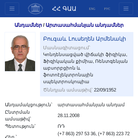
ՀՀ ԳԱԱ
ENG
РУС
Կառուցվածք
Անդամներ
/
Արտասահմանյան անդամներ
Նախագահության
Բուգաև Լուսեղեն Արմենակի
անդամներ
Մասնագիտացում՝
Փաստաթղթեր
Կոնդենսացված վիճակի ֆիզիկա,
Ինովացիոն առաջարկներ
Ֆիզիկական քիմիա, Ռենտգենյան
Հրատարակություններ
աբսորբցիոն և
ֆոտոէլեկտրոնային
Հիմնադրամներ
սպեկտրոսկոպիա
Գիտաժողովներ
Ծննդյան ամսաթիվ՝
22/09/1952
Մրցույթներ
Միջազգային
Անդամակցություն՝
արտասահմանյան անդամ
Ընտրման
համագործակցություն
28.11.2008
ամսաթիվ՝
Երիտասարդական
Պետություն՝
ՌԴ
ծրագրեր
(+7 863) 297 53 36, (+7 863) 223 72
Հեռ.՝