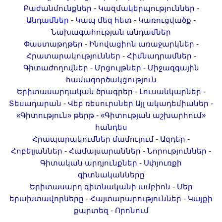
Երիտասարդ գիտնականի
-
-
Բաժանմունքներ
Կազմակերպություններ
-
-
-
Անդամներ
Կապ մեզ հետ
Կառուցվածք
ամբիոն
Նախագահության անդամներ
Մեր երախտավորները
-
-
Փաստաթղթեր
Ինովացիոն առաջարկներ
Հայտարարություններ
-
-
Հրատարակություններ
Հիմնադրամներ
Կայքի քարտեզ
-
-
Գիտաժողովներ
Մրցույթներ
Միջազգային
համագործակցություն
Որոնում
-
-
Երիտասարդական ծրագրեր
Լուսանկարներ
-
-
Տեսադարան
Վեբ ռեսուրսներ
Այլ ակադեմիաներ
-
«Գիտություն» թերթ
«Գիտության աշխարհում»
հանդես
-
-
Հրապարակումներ մամուլում
Ազդեր
-
-
-
Հոբելյաններ
Համալսարաններ
Նորություններ
-
Գիտական արդյունքներ
Սփյուռքի
գիտնականները
-
Երիտասարդ գիտնականի ամբիոն
Մեր
-
-
երախտավորները
Հայտարարություններ
Կայքի
-
քարտեզ
Որոնում