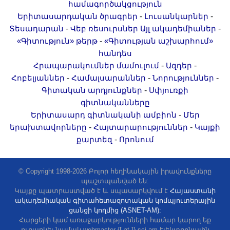
համագործակցություն
-
-
Երիտասարդական ծրագրեր
Լուսանկարներ
-
-
Տեսադարան
Վեբ ռեսուրսներ
Այլ ակադեմիաներ
-
«Գիտություն» թերթ
«Գիտության աշխարհում»
հանդես
-
-
Հրապարակումներ մամուլում
Ազդեր
-
-
-
Հոբելյաններ
Համալսարաններ
Նորություններ
-
Գիտական արդյունքներ
Սփյուռքի
գիտնականները
-
Երիտասարդ գիտնականի ամբիոն
Մեր
-
-
երախտավորները
Հայտարարություններ
Կայքի
-
քարտեզ
Որոնում
© Copyright 1998-2026 Բոլոր հեղինակային իրավունքները
պաշտպանված են:
Կայքը պատրաստված է և սպասարկվում է
Հայաստանի
ակադեմիական գիտահետազոտական կոմպյուտերային
ցանցի կողմից (ASNET-AM):
Հարցերի կամ առաջարկությունների համար կարող եք
ուղարկել նամակ webmaster {[ at ]} sci.am էլեկտրոնային