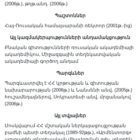
Լուսանկարներ
(2006թ.), թղթ.անդ. (2006թ.)
Տեսադարան
Պաշտոններ
Վեբ ռեսուրսներ
Հայ-Ռուսական համալսարանի ռեկտոր (2001թ.-ից)
Այլ ակադեմիաներ
Այլ կազմակերպությունների անդամակցություն
«Գիտություն» թերթ
Բնական գիտությունների ռուսական ակադեմիայի
«Գիտության աշխարհում»
ակադեմիկոս, Միջազգային տեղեկատվական
հանդես
ակադեմիայի գործող անդամ
Հրապարակումներ
Պարգևներ
մամուլում
Պարգևատրվել է ՀՀ կրթության և գիտության
Ազդեր
նախարարության (2006թ.) և Նանսենի անվ. (2005թ.)
հուշամեդալներով, Սոկրատեսի անվ. մրցանակով
Հոբելյաններ
(2006թ.)
Համալսարաններ
Այլ տվյալներ
Նորություններ
Գիտական արդյունքներ
Մոսկվայում ՀՀ մշտական ներկայացուցչության
բաժնի պետի տեղակալ (1989-92թթ.), «Արմենտորգ»
Սփյուռքի գիտնականները
արտաքին տնտեսական միավորման գլխ. տնօրեն