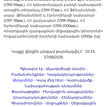
Երիտասարդ գիտնականի
(1992-94թթ.), ՀՀ կենտրոնական բանկի նախագահի
առաջին տեղակալ (1994-97թթ.), ՀՀ ֆինանսների,
ամբիոն
ապա` ֆինանսների և էկոնոմիկայի նախարար
Մեր երախտավորները
(1997-98թթ.), ՀՀ վարչապետ (1998-99թթ.), ՀՀ
Հայտարարություններ
էկոնոմիկայի նախարար (1999-2000թթ.),
«Մարդկային զարգացման միջազգային կենտրոնի»
Կայքի քարտեզ
հոգաբարձուների խորհրդի նախագահ (2000թ.-ից)
Որոնում
Կայքը վերջին անգամ թարմացվել է՝ 10:14,
07/08/2026
-
-
Գլխավոր էջ
Ակադեմիայի մասին
-
-
Բաժանմունքներ
Կազմակերպություններ
-
-
-
Անդամներ
Կապ մեզ հետ
Կառուցվածք
Նախագահության անդամներ
-
-
Փաստաթղթեր
Ինովացիոն առաջարկներ
-
-
Հրատարակություններ
Հիմնադրամներ
-
-
Գիտաժողովներ
Մրցույթներ
Միջազգային