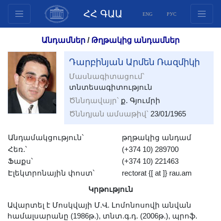
ՀՀ ԳԱԱ
ENG
РУС
Կառուցվածք
Անդամներ
/
Թղթակից անդամներ
Նախագահության
Դարբինյան Արմեն Ռազմիկի
անդամներ
Մասնագիտացում՝
Փաստաթղթեր
տնտեսագիտություն
Ինովացիոն առաջարկներ
Ծննդավայր՝
ք. Գյումրի
Հրատարակություններ
Ծննդյան ամսաթիվ՝
23/01/1965
Հիմնադրամներ
Անդամակցություն՝
Գիտաժողովներ
թղթակից անդամ
Հեռ.՝
(+374 10) 289700
Մրցույթներ
Ֆաքս՝
(+374 10) 221463
Միջազգային
Էլեկտրոնային փոստ՝
rectorat {[ at ]} rau.am
համագործակցություն
Կրթություն
Երիտասարդական
Ավարտել է Մոսկվայի Մ.Վ. Լոմոնոսովի անվան
ծրագրեր
համալսարանը (1986թ.), տնտ.գ.դ. (2006թ.), պրոֆ.