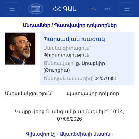
ՀՀ ԳԱԱ
ENG
РУС
Կառուցվածք
Անդամներ
/
Պատվավոր դոկտորներ
Նախագահության
Պարսամյան Խաժակ
անդամներ
Մասնագիտացում՝
Փաստաթղթեր
Փիլիսոփայություն
Ինովացիոն առաջարկներ
Ծննդավայր՝
ք. Արաբկիր
Հրատարակություններ
(Թուրքիա)
Հիմնադրամներ
Ծննդյան ամսաթիվ՝
04/07/1951
Գիտաժողովներ
Անդամակցություն՝
պատվավոր դոկտոր
Մրցույթներ
Միջազգային
Կայքը վերջին անգամ թարմացվել է՝ 10:14,
համագործակցություն
07/08/2026
Երիտասարդական
ծրագրեր
-
-
Գլխավոր էջ
Ակադեմիայի մասին