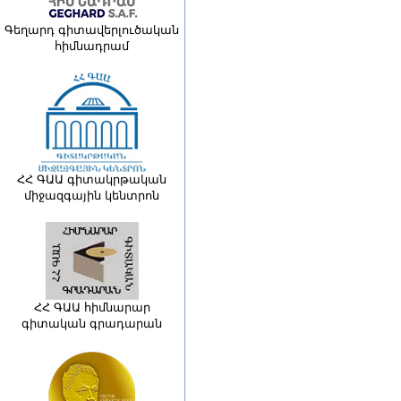
Գեղարդ գիտավերլուծական
հիմնադրամ
ՀՀ ԳԱԱ գիտակրթական
միջազգային կենտրոն
ՀՀ ԳԱԱ հիմնարար
գիտական գրադարան