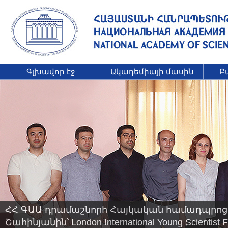
Գլխավոր էջ
Ակադեմիայի մասին
Բ
ՀՀ ԳԱԱ դրամաշնորհ Հայկական համադպրոց
Շահինյանին՝ London International Young Scienti