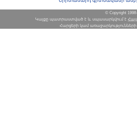
Երիտասարդ գիտնականի ամբ
© Copyright 1
Կայքը պատրաստված է և սպասարկվում է
Հայ
Հարցերի կամ առաջարկությունների հա