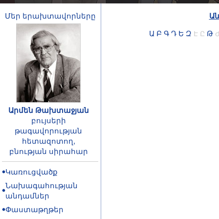
Մեր երախտավորները
Ա
Ա
Բ
Գ
Դ
Ե
Զ
Թ
Է
Ը
Արմեն Թախտաջյան
բույսերի
թագավորության
հետազոտող,
բնության սիրահար
Կառուցվածք
Նախագահության
անդամներ
Փաստաթղթեր