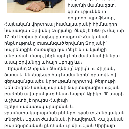
Լուսանկարներ
հայտնի մասնագետ,
գիտությունների
Տեսադարան
դոկտոր, պրոֆեսոր,
Վեբ ռեսուրսներ
Հայկական վիրտուալ համալսարանի հիմնադիր
Այլ ակադեմիաներ
նախագահ Երվանդ Զորյանը ծնվել է 1956 թ. մայիսի
17-ին Սիրիայի Հալեպ քաղաքում: Հայկական
«Գիտություն» թերթ
ինքնությունը ժառանգած Երվանդ Զորյանի՝
«Գիտության աշխարհում»
հայրենիքին ծառայելը դարձել է նրա կյանքի
հանդես
անբաժան մասը, ինչն արել էին ժամանակին նրա
պապ Երվանդը և հայր Աբիկը ևս։
Հրապարակումներ
Երվանդ Զորյանի ծնողները՝ Աբիկն ու Հիլդան,
մամուլում
ծառայել են Հալեպի հայ համայնքին` զբաղվելով
Ազդեր
գերազանցապես կրթության ոլորտով։ Բեյրութի
Սեն Ժոզեֆ համալսարանի ճարտարագիտության
Հոբելյաններ
բաժինն ավարտելուց հետո հայրը` Աբիկը, 30 տարի
Համալսարաններ
աշխատել է որպես Հալեպի
Էլեկտրամատակարարման և
Նորություններ
ջրամատակարարման ընկերության տեխնիկական
Գիտական արդյունքներ
տնօրեն։ Ազատ ժամանակ, ի հավելումն Հայկական
Սփյուռքի գիտնականները
բարեգործական ընդհանուր միության Սիրիայի