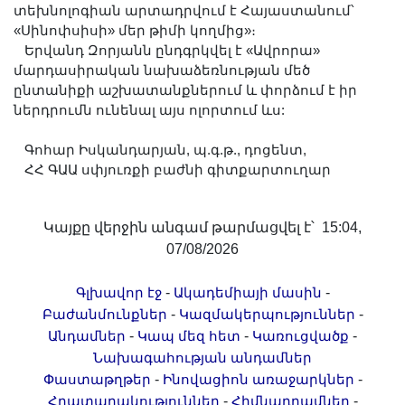
տեխնոլոգիան արտադրվում է Հայաստանում՝
«Սինոփսիսի» մեր թիմի կողմից»։
Երվանդ Զորյանն ընդգրկվել է «Ավրորա»
մարդասիրական նախաձեռնության մեծ
ընտանիքի աշխատանքներում և փորձում է իր
ներդրումն ունենալ այս ոլորտում ևս:
Գոհար Իսկանդարյան, պ.գ.թ., դոցենտ,
ՀՀ ԳԱԱ սփյուռքի բաժնի գիտքարտուղար
Կայքը վերջին անգամ թարմացվել է՝ 15:04,
07/08/2026
-
-
Գլխավոր էջ
Ակադեմիայի մասին
-
-
Բաժանմունքներ
Կազմակերպություններ
-
-
-
Անդամներ
Կապ մեզ հետ
Կառուցվածք
Նախագահության անդամներ
-
-
Փաստաթղթեր
Ինովացիոն առաջարկներ
-
-
Հրատարակություններ
Հիմնադրամներ