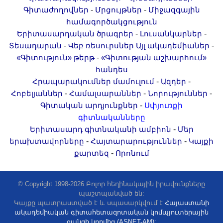
-
-
Գիտաժողովներ
Մրցույթներ
Միջազգային
համագործակցություն
-
-
Երիտասարդական ծրագրեր
Լուսանկարներ
-
-
Տեսադարան
Վեբ ռեսուրսներ
Այլ ակադեմիաներ
-
«Գիտություն» թերթ
«Գիտության աշխարհում»
հանդես
-
-
Հրապարակումներ մամուլում
Ազդեր
-
-
-
Հոբելյաններ
Համալսարաններ
Նորություններ
-
Գիտական արդյունքներ
Սփյուռքի
գիտնականները
-
Երիտասարդ գիտնականի ամբիոն
Մեր
-
-
երախտավորները
Հայտարարություններ
Կայքի
-
քարտեզ
Որոնում
© Copyright 1998-2026 Բոլոր հեղինակային իրավունքները
պաշտպանված են:
Կայքը պատրաստված է և սպասարկվում է
Հայաստանի
ակադեմիական գիտահետազոտական կոմպյուտերային
ցանցի կողմից (ASNET-AM):