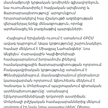
մասնաճյուղի կրթական կոմիտեն գլխավորելուն,
Երիտասարդ գիտնականի
նա ուսումնասիրել է հայկական արվեստը և
ամբիոն
ճարտարապետություը՝ արդյունքում
Մեր երախտավորները
հրատարակելով հայ մշակույթի ազդեցության
վերաբերյալ երեք մենագրություն, որոնք
Հայտարարություններ
արժանացել են բազմաթիվ պարգևների։
Կայքի քարտեզ
Հալեպում Երվանդն ուսում է ստանում ՀԲԸՄ
Որոնում
ավագ դպրոցում: Ապա կրթությունը շարունակելու
համար մեկնում է Միացյալ Նահանգներ` Լոս
Անջելես՝ Հարավային Կալիֆորնիայի
համալսարանում խորամուխ լինելով
համակարգչային ճարտարագիտության ոլորտում:
Բակալավրիական կրթությունը ստանում է
Փենսիլվանիայում, մասնագիտանում ընդհանուր
կառավարման ոլորտում: Այնուհետև մեկնում է
Կանադա և Մոնրեալում պաշտպանում գիտական
ատենախոսությունը` ստանալով
էլեկտրատեխնիկայի դոկտորի աստիճան:
Մոնրեալի բժշկական համալսարաններից մեկում
սովորում էր նաև նրա ապագա կինը՝ Ռիտա