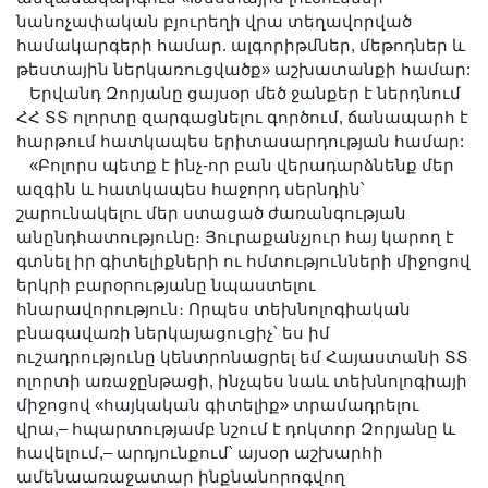
նանոչափական բյուրեղի վրա տեղավորված
համակարգերի համար. ալգորիթմներ, մեթոդներ և
թեստային ներկառուցվածք» աշխատանքի համար:
Երվանդ Զորյանը ցայսօր մեծ ջանքեր է ներդնում
ՀՀ ՏՏ ոլորտը զարգացնելու գործում, ճանապարհ է
հարթում հատկապես երիտասարդության համար:
«Բոլորս պետք է ինչ-որ բան վերադարձնենք մեր
ազգին և հատկապես հաջորդ սերնդին՝
շարունակելու մեր ստացած ժառանգության
անընդհատությունը։ Յուրաքանչյուր հայ կարող է
գտնել իր գիտելիքների ու հմտությունների միջոցով
երկրի բարօրությանը նպաստելու
հնարավորություն։ Որպես տեխնոլոգիական
բնագավառի ներկայացուցիչ՝ ես իմ
ուշադրությունը կենտրոնացրել եմ Հայաստանի ՏՏ
ոլորտի առաջընթացի, ինչպես նաև տեխնոլոգիայի
միջոցով «հայկական գիտելիք» տրամադրելու
վրա,– հպարտությամբ նշում է դոկտոր Զորյանը և
հավելում,– արդյունքում՝ այսօր աշխարհի
ամենաառաջատար ինքնանորոգվող