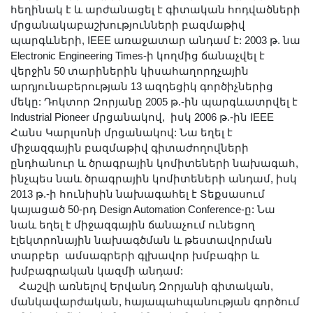
հեղինակ է և արժանացել է գիտական հոդվածների
մրցանակաբաշխությունների բազմաթիվ
պարգևների, IEEE առաջատար անդամ է: 2003 թ. նա
Electronic Engineering Times-ի կողմից ճանաչվել է
վերջին 50 տարիներին կիսահաղորդչային
արդյունաբերության 13 ազդեցիկ գործիչներից
մեկը: Դոկտոր Զորյանը 2005 թ.-ին պարգևատրվել է
Industrial Pioneer մրցանակով, իսկ 2006 թ.-ին IEEE
Հանս Կարլսոնի մրցանակով: Նա եղել է
միջազգային բազմաթիվ գիտաժողովների
ընդհանուր և ծրագրային կոմիտեների նախագահ,
ինչպես նաև ծրագրային կոմիտեների անդամ, իսկ
2013 թ.-ի հունիսին նախագահել է Տեքսասում
կայացած 50-րդ Design Automation Conference-ը: Նա
նաև եղել է միջազգային ճանաչում ունեցող
էլեկտրոնային նախագծման և թեստավորման
տարբեր ամսագրերի գլխավոր խմբագիր և
խմբագրական կազմի անդամ:
Հաշվի առնելով Երվանդ Զորյանի գիտական,
մանկավարժական, հայապահպանության գործում