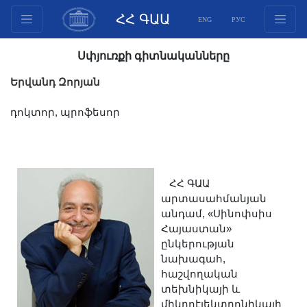
ՀՀ ԳԱԱ
ENG
РУС
Կառուցվածք
Սփյուռքի գիտնականները
Նախագահության
Երվանդ Զորյան
անդամներ
Փաստաթղթեր
դոկտոր, պրոֆեսոր
Ինովացիոն առաջարկներ
Հրատարակություններ
Հիմնադրամներ
ՀՀ ԳԱԱ
Գիտաժողովներ
արտասահմանյան
Մրցույթներ
անդամ, «Սինոփսիս
Հայաստան»
Միջազգային
ընկերության
համագործակցություն
նախագահ,
Երիտասարդական
հաշվողական
տեխնիկայի և
ծրագրեր
միկրոէլեկտրոնիկայի