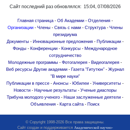
Другие академии
Сайт последний раз обновлялся: 15:04, 07/08/2026
Газета "Гитутюн"
-
-
-
Журнал "В мире науки"
Главная страница
Об Академии
Отделения
-
-
-
-
Организации
Члены
Связь с нами
Структура
Члены
Публикации в прессе
президиума
Анонсы
-
-
-
Документы
Инновационные предложения
Публикации
Юбилеи
-
-
-
Фонды
Конференции
Конкурсы
Международное
Университеты
сотрудничество
-
-
-
Молодежные программы
Фотогалерея
Видеогалерея
Новости
-
-
Веб ресурсы
Другие академии
Газета "Гитутюн"
Журнал
Научные результаты
"В мире науки"
Ученые диаспоры
-
-
-
-
Публикации в прессе
Анонсы
Юбилеи
Университеты
-
-
Трибуна молодого ученого
Новости
Научные результаты
Ученые диаспоры
-
-
Трибуна молодого ученого
Наши заслуженные деятели
Наши заслуженные деятели
-
-
Объявления
Карта сайта
Поиск
Объявления
Карта сайта
© Copyright 1998-2026 Все права защищены.
Поиск
Сайт создан и поддерживается
Академической научно-