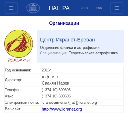
НАН РА
ՀԱՅ
ENG
Структура
Организации
Члены президиума
Документы
Центр Икранет-Ереван
Инновационные предложения
Отделение физики и астрофизики
Специализация:
Теоретическая астрофизика
Публикации
Фонды
Год основания:
2016г.
Конференции
д.ф.-м.н.
Конкурсы
Директор:
Саакян Нарек
Международное сотрудничество
Телефон:
(+374 10) 600605
Факс:
(+374 10) 600605
Молодежные программы
Электронная почта:
icranet-armenia {[ at ]} icranet.org
Фотогалерея
Веб-сайт:
http://www.icranet.org
Видеогалерея
Веб ресурсы