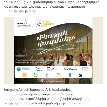
հիմնադրամը։ Ցուցահանդեսի ինֆորմացիոն գործընկերն է
Другие академии
ՀՀ կրթության, գիտության, մշակույթի և սպորտի
Газета "Гитутюн"
նախարարությունը։
Журнал "В мире науки"
Публикации в прессе
Анонсы
Юбилеи
Университеты
Новости
Научные результаты
Ученые диаспоры
Трибуна молодого ученого
Наши заслуженные деятели
Объявления
Ցուցահանդեսի նպատակն է համախմբել
բնապահպանական կրթությամբ զբաղվող
Карта сайта
կազմակերպություններին և դպրոցներին`ստեղծելով
Поиск
hարթակ հետագա համագործակցության համար։