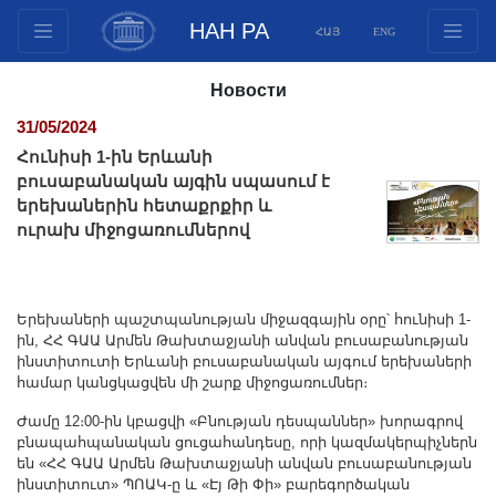
НАН РА
ՀԱՅ
ENG
Структура
Новости
Члены президиума
31/05/2024
Документы
Հունիսի 1-ին Երևանի
Инновационные предложения
բուսաբանական այգին սպասում է
երեխաներին հետաքրքիր և
Публикации
ուրախ միջոցառումներով
Фонды
Конференции
Конкурсы
Երեխաների պաշտպանության միջազգային օրը՝ հունիսի 1-
ին, ՀՀ ԳԱԱ Արմեն Թախտաջյանի անվան բուսաբանության
Международное сотрудничество
ինստիտուտի Երևանի բուսաբանական այգում երեխաների
Молодежные программы
համար կանցկացվեն մի շարք միջոցառումներ։
Фотогалерея
Ժամը 12։00-ին կբացվի «Բնության դեսպաններ» խորագրով
Видеогалерея
բնապահպանական ցուցահանդեսը, որի կազմակերպիչներն
են «ՀՀ ԳԱԱ Արմեն Թախտաջյանի անվան բուսաբանության
Веб ресурсы
ինստիտուտ» ՊՈԱԿ-ը և «Էյ Թի Փի» բարեգործական