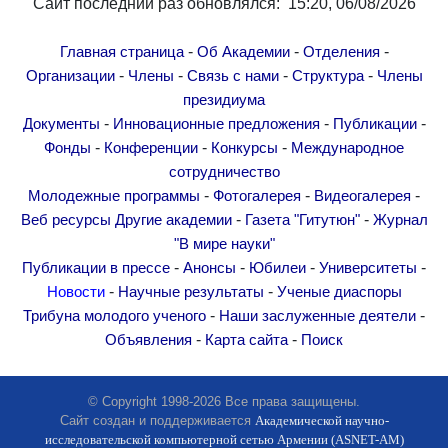
Сайт последний раз обновлялся: 15:20, 06/08/2026
-
-
-
Главная страница
Об Академии
Отделения
-
-
-
-
Организации
Члены
Связь с нами
Структура
Члены
президиума
-
-
-
Документы
Инновационные предложения
Публикации
-
-
-
Фонды
Конференции
Конкурсы
Международное
сотрудничество
-
-
-
Молодежные программы
Фотогалерея
Видеогалерея
-
-
Веб ресурсы
Другие академии
Газета "Гитутюн"
Журнал
"В мире науки"
-
-
-
-
Публикации в прессе
Анонсы
Юбилеи
Университеты
-
-
Новости
Научные результаты
Ученые диаспоры
-
-
Трибуна молодого ученого
Наши заслуженные деятели
-
-
Объявления
Карта сайта
Поиск
© Copyright 1998-2026 Все права защищены.
Сайт создан и поддерживается
Академической научно-
исследовательской компьютерной сетью Армении (ASNET-AM)