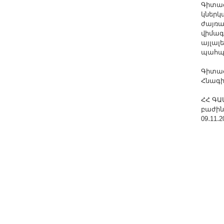
Գիտաժ
Other Academies
կներկ
"Gitutyun" newspaper
ժայռա
վիմագ
"In the World of Science" Journal
այլալ
Publications in Press
պահպա
Notices
Գիտաժ
Հնագի
Anniversaries
Universities
ՀՀ ԳԱ
բաժին
News
09․11․2
Scientific Results
Scientists of the Diaspora
Young Scientist Tribune
Our Honored Figures
Announcements
Sitemap
Search