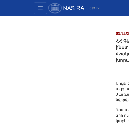
NAS RA
ՀԱՅ
РУС
Structure
Presidium Members
09/11/
Documents
ՀՀ Գ
Innovation Proposals
ինստ
մշակ
Publications
խորա
Funds
Conferences
Competitions
Սույն 
ազգագ
International cooperation
ժայռա
Youth programs
նվիրվ
Photogallery
Գիտաժ
Videogallery
գրի ը
կարևո
Web Resources